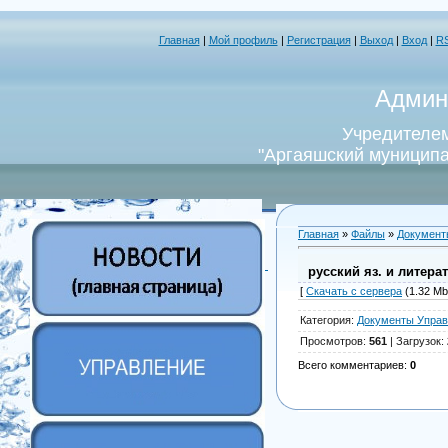
Главная
|
Мой профиль
|
Регистрация
|
Выход
|
Вход
|
R
Админ
Учредителем
"Аргаяшский муниципа
Главная
»
Файлы
»
Документ
русский яз. и литера
[
Скачать с сервера
(1.32 Mb)
Категория
:
Документы Управ
Просмотров
:
561
|
Загрузок
:
Всего комментариев
:
0