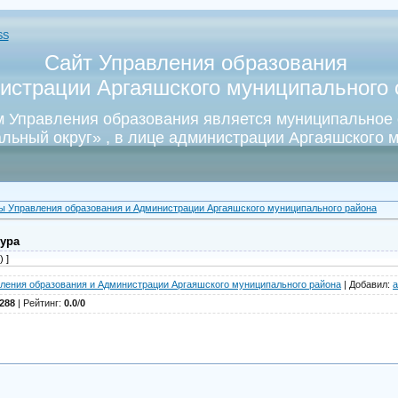
SS
Сайт Управления образования
истрации Аргаяшского муниципального о
 Управления образования является муниципальное
льный округ» , в лице администрации Аргаяшского м
ы Управления образования и Администрации Аргаяшского муниципального района
тура
 ]
ления образования и Администрации Аргаяшского муниципального района
|
Добавил
:
a
288
|
Рейтинг
:
0.0
/
0