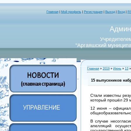
Главная
|
Мой профиль
|
Регистрация
|
Выход
|
Вход
|
R
Админ
Учредителем
"Аргаяшский муниципа
Главная
»
2019
»
Июнь
»
13
»
15 выпускников набр
Стали известны резу
который прошёл 29 
12 июня – официаль
общеобразовательно
В случае несоглас
апелляций осущес
государственной ито