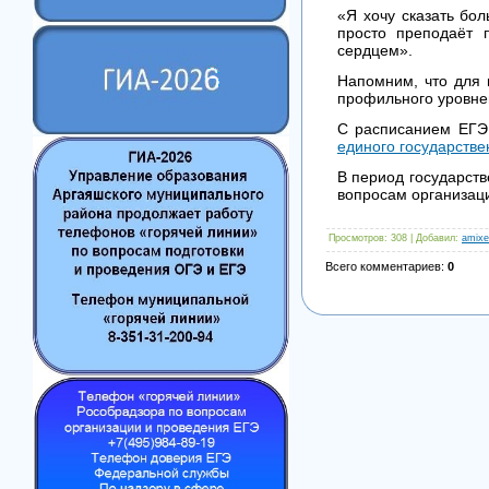
«Я хочу сказать бо
просто преподаёт 
сердцем».
Напомним, что для 
профильного уровней
С расписанием ЕГЭ
единого государстве
В период государств
вопросам организац
Просмотров
: 308 |
Добавил
:
amixe
Всего комментариев
:
0