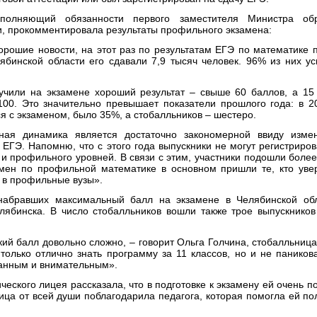
сполняющий обязанности первого заместителя Министра об
и, прокомментировала результаты профильного экзамена:
орошие новости, на этот раз по результатам ЕГЭ по математике 
ябинской области его сдавали 7,9 тысяч человек. 96% из них у
учили на экзамене хороший результат – свыше 60 баллов, а 15
00. Это значительно превышает показатели прошлого года: в 20
 с экзаменом, было 35%, а стобалльников – шестеро.
ная динамика является достаточно закономерной ввиду изме
ЕГЭ. Напомню, что с этого года выпускники не могут регистриро
 и профильного уровней. В связи с этим, участники подошли боле
амен по профильной математике в основном пришли те, кто уве
 в профильные вузы».
 набравших максимальный балл на экзамене в Челябинской обл
лябинска. В число стобалльников вошли также трое выпускников
ий балл довольно сложно, – говорит Ольга Голчина, стобалльница
только отлично знать программу за 11 классов, но и не паников
ранным и внимательным».
еского лицея рассказала, что в подготовке к экзамену ей очень п
ца от всей души поблагодарила педагога, которая помогла ей по