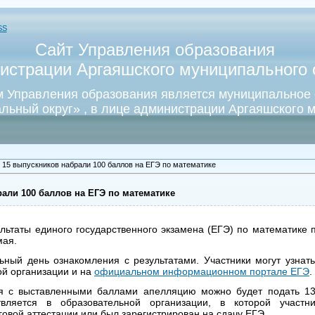
SS
Сайт Управления образования
истрации Аргаяшского муниципального о
 Управления образования является муниципальное
льный округ» , в лице администрации Аргаяшского м
 15 выпускников набрали 100 баллов на ЕГЭ по математике
али 100 баллов на ЕГЭ по математике
льтаты единого государственного экзамена (ЕГЭ) по математике 
мая.
ный день ознакомления с результатами. Участники могут узнать
й организации и на
официальном информационном портале ЕГЭ
.
ия с выставленными баллами апелляцию можно будет подать 1
твляется в образовательной организации, в которой участ
говой аттестации или был зарегистрирован на сдачу ЕГЭ.