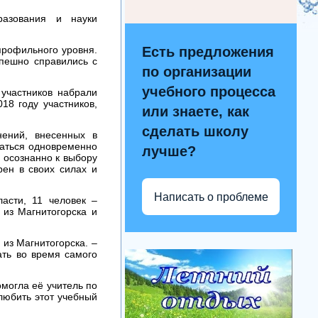
разования и науки
профильного уровня.
Есть предложения
спешно справились с
по организации
учебного процесса
 участников набрали
18 году участников,
или знаете, как
сделать школу
нений, внесенных в
ваться одновременно
лучше?
е осознанно к выбору
рен в своих силах и
Написать о проблеме
асти, 11 человек –
 из Магнитогорска и
 из Магнитогорска. –
ать во время самого
омогла её учитель по
любить этот учебный