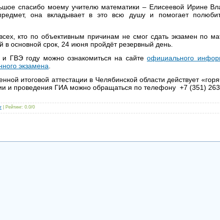
льшое спасибо моему учителю математики – Елисеевой Ирине Вл
предмет, она вкладывает в это всю душу и помогает полюби
всех, кто по объективным причинам не смог сдать экзамен по ма
 в основной срок, 24 июня пройдёт резервный день.
 и ГВЭ году можно ознакомиться на сайте
официального инфор
нного экзамена
.
енной итоговой аттестации в Челябинской области действует «гор
ии и проведения ГИА можно обращаться по телефону +7 (351) 263
r
|
Рейтинг
:
0.0
/
0