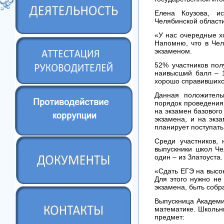
Елена Коузова, и
Челябинской област
«У нас очередные х
Напомню, что в Чел
экзаменом.
52% участников пол
наивысший балл – 1
хорошо справившихся
Данная положитель
порядок проведения 
на экзамен базового
экзамена, и на экз
планирует поступать
Среди участников,
выпускники школ Че
один – из Златоуста.
«Сдать ЕГЭ на высок
Для этого нужно не 
экзамена, быть соб
Выпускница Академич
математике. Школьни
предмет: