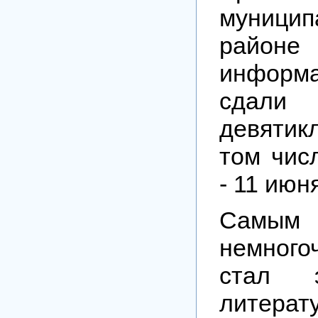
муницип
райо
информ
сда
девятик
том чис
- 11 июн
Самым
немного
стал 
литер