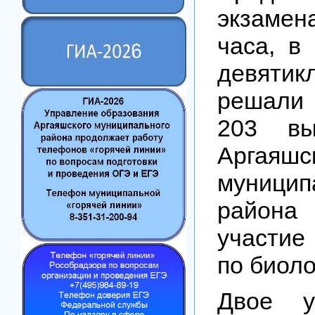
экзамен
часа, в
девятик
решали
203 вы
Аргаяшс
муницип
район
участие
по биоло
Двое у