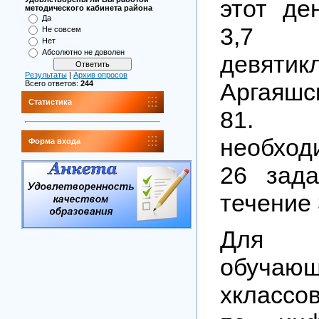
этот де
методического кабинета района
Да
3,7
Не совсем
Нет
Абсолютно не доволен
девятик
Результаты
|
Архив опросов
Аргаяшс
Всего ответов:
244
Статистика
81. 
необхо
Форма входа
26 зад
течение 
Для 
обуча
хклассо