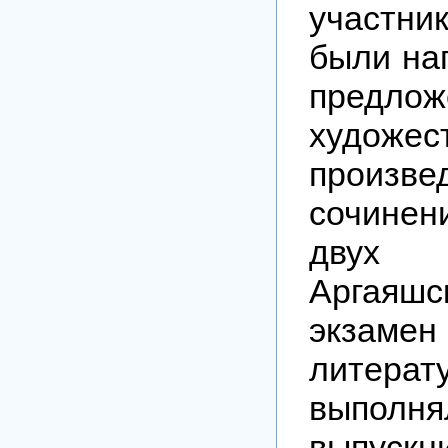
участн
были на
предлож
художес
произ
сочинен
двух
Аргаяш
экз
литерат
выпо
выпус