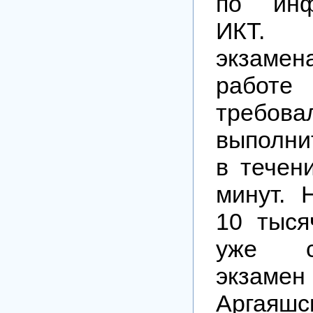
по инф
ИК
экзамен
раб
требова
выполни
в течен
минут. 
10 тыся
уже с
экзаме
Аргаяшс