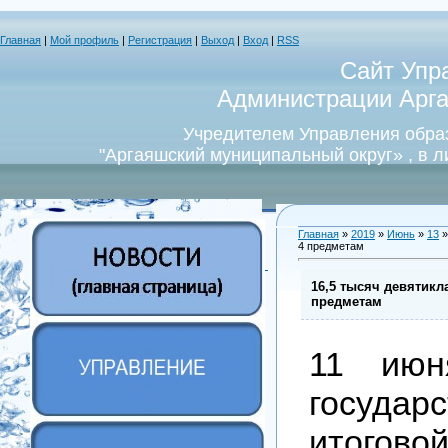
Главная
|
Мой профиль
|
Регистрация
|
Выход
|
Вход
|
RSS
Сайт Упр
Администрации Арга
Учредителем Управления обра
"Аргаяшский муниципальный округ» , в 
Главная
»
2019
»
Июнь
»
13
»
4 предметам
16,5 тысяч девятикл
предметам
11 июн
государ
итоговой