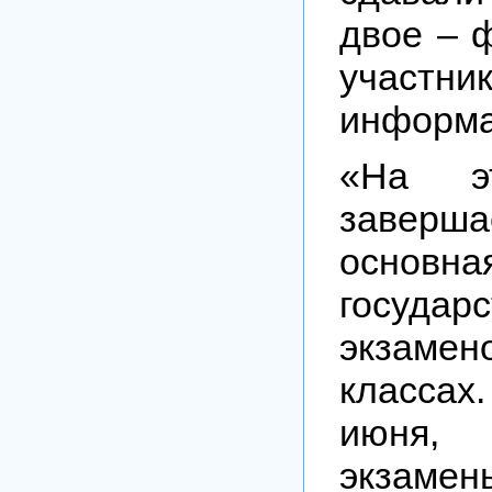
двое – ф
уча
информа
«На э
заверша
основна
государ
экзам
классах.
июня,
экзамен