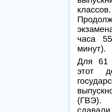
классов.
Продолж
экзамен
часа 5
минут).
Для 61
этот д
государ
выпуск
(ГВЭ).
сдавал