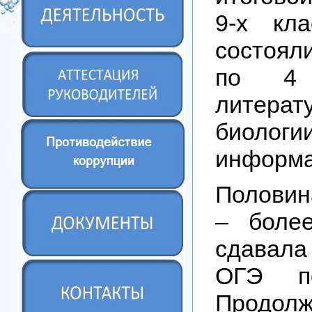
9-х кла
состоял
по 4 
литерат
биологии
информа
Половин
– боле
сдавала
ОГЭ по
Продолж