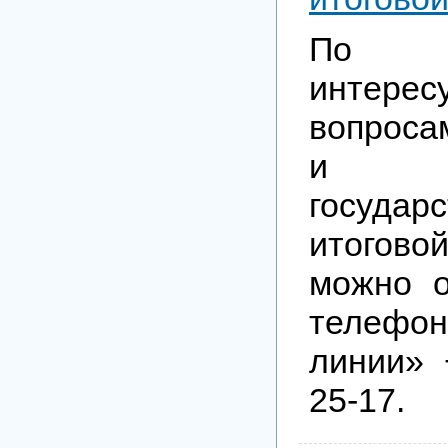
По
интере
вопроса
и пр
государ
итогово
можно о
телефо
линии» 
25-17.