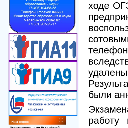
ходе ОГ
предпри
восполь
сотовым
телефон
вследст
удалены
Результ
были ан
Экзамен
работу
Наш опрос
Удовлетворены ли Вы работой