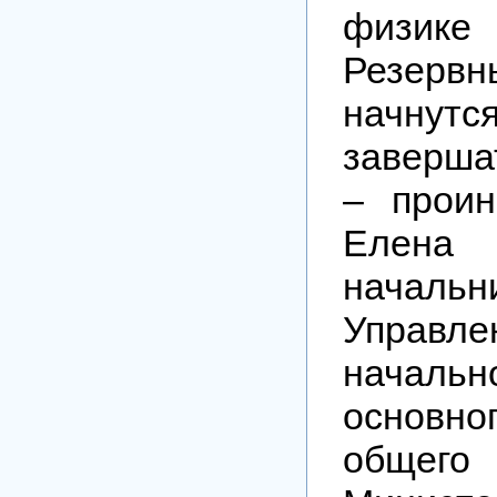
физике 
Резер
начнутс
заверша
– прои
Елена
начальн
Управле
начально
основно
общего