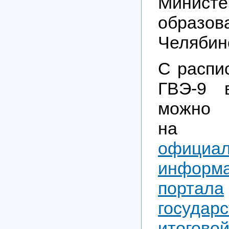
Министе
образов
Челябин
С распи
ГВЭ-9 
можно 
н
официал
информа
портала
государ
итоговой