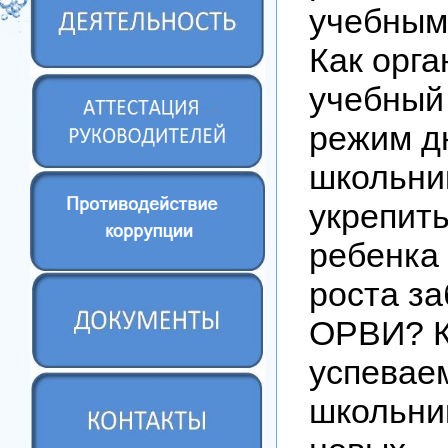
учебным
Как орга
учебный
режим д
школьни
укрепит
ребенка
роста з
ОРВИ? К
успевае
школьни