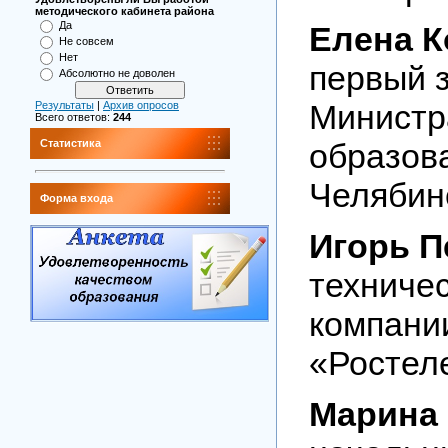
методического кабинета района
Да
Елена К
Не совсем
Нет
первый 
Абсолютно не доволен
Министр
Результаты
|
Архив опросов
Всего ответов:
244
образова
Статистика
Челябин
Форма входа
Игорь П
техниче
компани
«Ростел
Марина