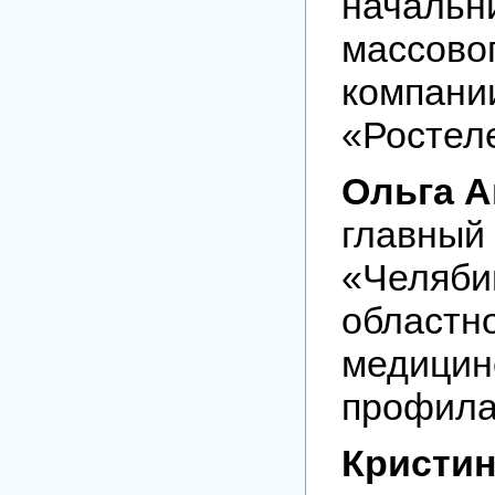
начальн
массово
компани
«Ростел
Ольга А
главный
«Челяби
областн
медицин
профила
Кристин