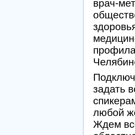
врач-ме
обществ
здоровь
медицин
профилак
Челябин
Подключ
задать 
спикера
любой ж
Ждем вс