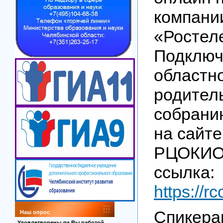
компани
«Ростел
Подключ
областн
родител
собрани
на сайт
РЦОКИО,
ссылка:
https://r
Спикера
Наш опрос
Удовлетворены ли Вы работой