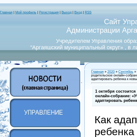
Главная
|
Мой профиль
|
Регистрация
|
Выход
|
Вход
|
RSS
Сайт Упр
Администрации Арга
Учредителем Управления обра
"Аргаяшский муниципальный округ» , в 
Главная
»
2020
»
Сентябрь
»
родительское онлайн-собрани
адаптировать ребенка к нов
1 октября состоится
онлайн-собрание: «У
адаптировать ребен
Как ада
ребенка