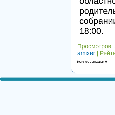
областн
родител
собрании
18:00.
Просмотров
:
amixer
|
Рейт
Всего комментариев
:
0