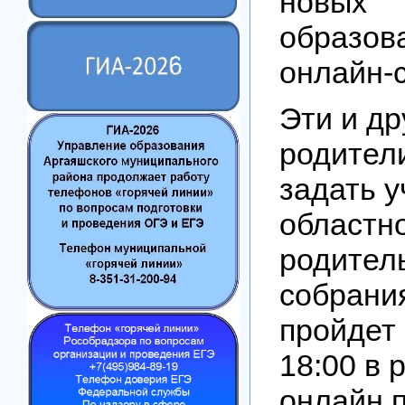
новых
образов
онлайн-
Эти и др
родител
задать 
областн
родител
собрания
пройдет 
18:00 в 
онлайн 