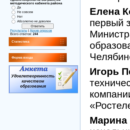
методического кабинета района
Да
Елена К
Не совсем
Нет
первый 
Абсолютно не доволен
Министр
Результаты
|
Архив опросов
Всего ответов:
244
образова
Статистика
Челябин
Форма входа
Игорь П
техниче
компани
«Ростел
Марина