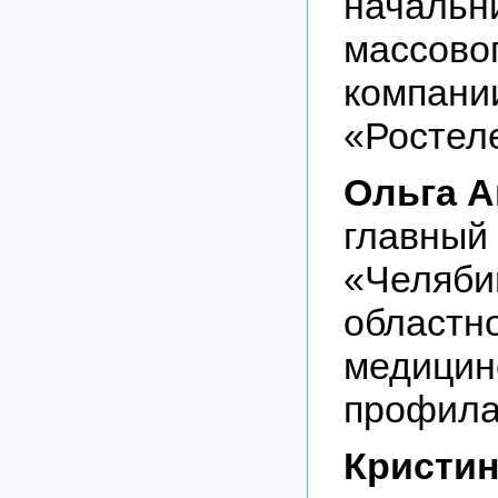
начальн
массово
компани
«Ростел
Ольга А
главный
«Челяби
областн
медицин
профила
Кристин