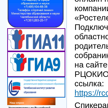
компани
«Ростел
Подключ
областн
родител
собрани
на сайт
РЦОКИО,
ссылка:
https://r
Спикера
Наш опрос
Удовлетворены ли Вы работой