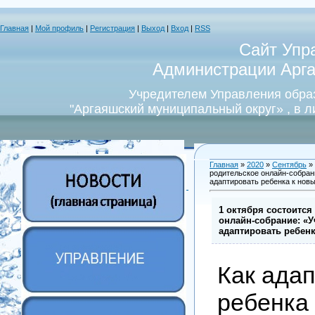
Главная
|
Мой профиль
|
Регистрация
|
Выход
|
Вход
|
RSS
Сайт Упр
Администрации Арга
Учредителем Управления обра
"Аргаяшский муниципальный округ» , в 
Главная
»
2020
»
Сентябрь
»
родительское онлайн-собрани
адаптировать ребенка к нов
1 октября состоится
онлайн-собрание: «У
адаптировать ребен
Как ада
ребенка