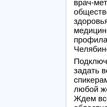
врач-ме
обществ
здоровь
медицин
профилак
Челябин
Подключ
задать 
спикера
любой ж
Ждем вс