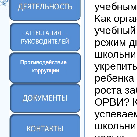
учебным
Как орга
учебный
режим д
школьни
укрепит
ребенка
роста з
ОРВИ? К
успевае
школьни