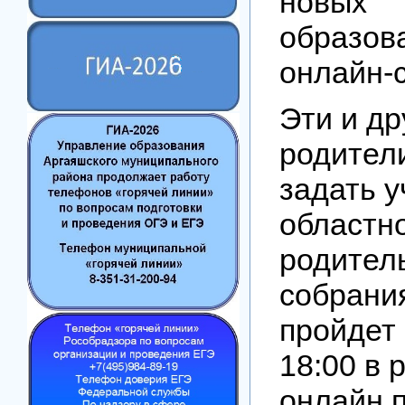
новых
образов
онлайн-
Эти и др
родител
задать 
областн
родител
собрания
пройдет 
18:00 в 
онлайн 