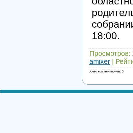
областн
родител
собрании
18:00.
Просмотров
:
amixer
|
Рейт
Всего комментариев
:
0