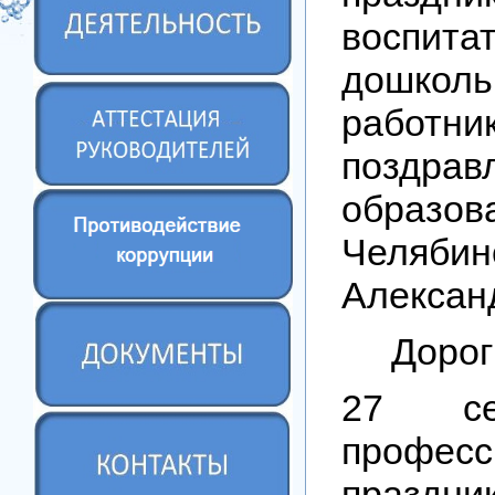
воспи
дошколь
работни
поздрав
образов
Челябин
Алексан
Дорог
27 се
професс
праздни