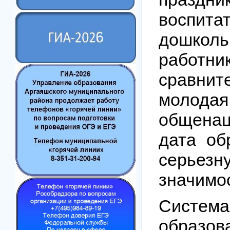
воспита
дошколь
работ
сравнит
молодая
общенац
дата об
серьезн
значимо
Система
образов