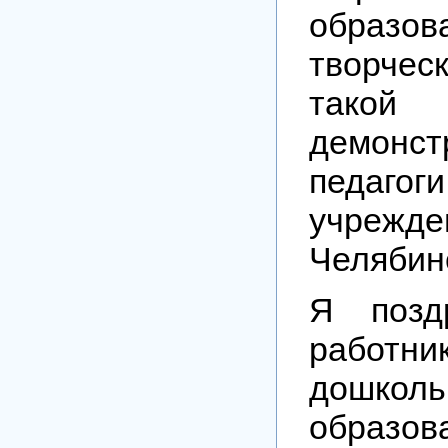
образов
творче
тако
демонст
педагог
учрежде
Челябин
Я позд
работни
дошколь
образ