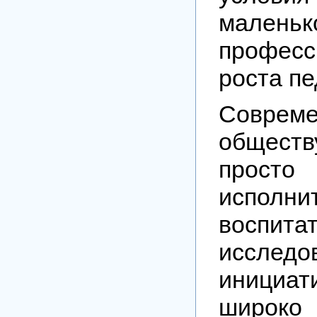
маленьк
професс
роста пе
Соврем
общест
просто 
испол
воспита
исследо
инициат
широко