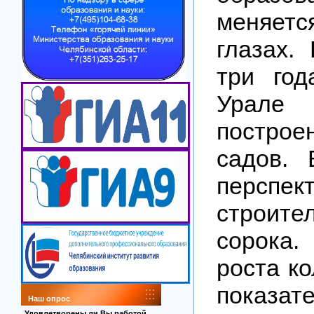
меняет
глазах.
три го
Урал
построе
садов.
персп
строит
сорока
роста к
показат
Наш опрос
Удовлетворены ли Вы работой