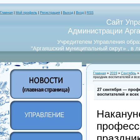
Главная
|
Мой профиль
|
Регистрация
|
Выход
|
Вход
|
RSS
Сайт Упр
Администрации Арга
Учредителем Управления обра
"Аргаяшский муниципальный округ» , в 
Главная
»
2019
»
Сентябрь
»
праздник воспитателей и вс
27 сентября — проф
воспитателей и все
Наканун
професс
празд