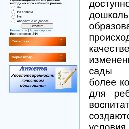
доступн
методического кабинета района
Да
дошколь
Не совсем
Нет
Абсолютно не доволен
образов
Результаты
|
Архив опросов
проис
Всего ответов:
244
Статистика
качеств
измене
Форма входа
сады 
более к
для ре
воспит
создаю
условия