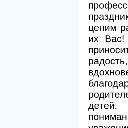
професс
праздни
ценим р
их Вас!
прин
радость,
вдохнов
благода
родите
детей.
понима
уважени