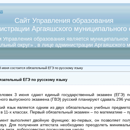
SS
Сайт Управления образования
истрации Аргаяшского муниципального о
 Управления образования является муниципальное
льный округ» , в лице администрации Аргаяшского м
3 июня состоится обязательный ЕГЭ по русскому языку
бязательный ЕГЭ по русскому языку
еловек 3 июня сдают единый государственный экзамен (ЕГЭ) по
ого выпускного экзамена (ГВЭ) русский планируют сдавать 296 уча
кий язык является одним из двух обязательных учебных предмет
 в 11-х классах. Первый обязательный экзамен – по математике – 
нт выполняет двойную функцию: во-первых, он позволяет получ
 вуз. Для получения аттестата необходимо преодолеть минимальн
се дети, добросовестно посещавшие школу.