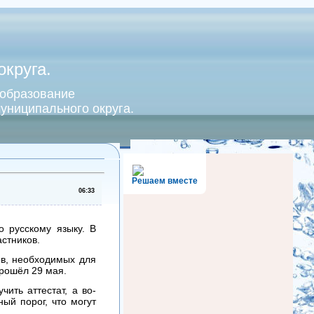
круга.
 образование
униципального округа.
Решаем вместе
06:33
 русскому языку. В
стников.
ов, необходимых для
прошёл 29 мая.
ить аттестат, а во-
ый порог, что могут