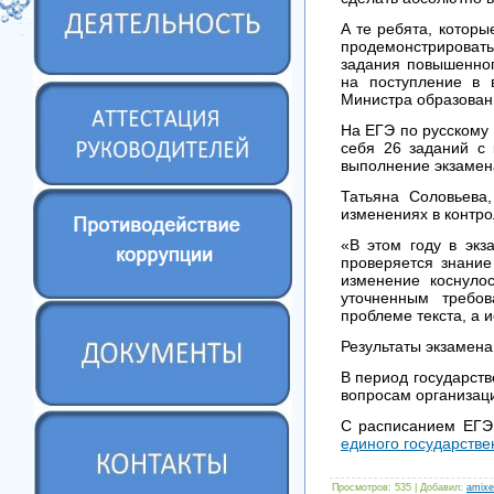
А те ребята, которы
продемонстрировать
задания повышенног
на поступление в 
Министра образовани
На ЕГЭ по русскому 
себя 26 заданий с 
выполнение экзамена
Татьяна Соловьева
изменениях в контро
«В этом году в экз
проверяется знание
изменение коснуло
уточненным требов
проблеме текста, а 
Результаты экзамена
В период государств
вопросам организац
С расписанием ЕГЭ
единого государстве
Просмотров
: 535 |
Добавил
:
amixe