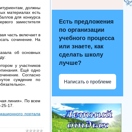
битуриентам, должны
ных материалах есть
баллов для конкурса
Есть предложения
ервого заместителя
по организации
вая часть включает в
учебного процесса
исать сочинение. На
или знаете, как
казала об основных
сделать школу
ду:
лучше?
тором у участников
репинания. Ещё одно
очинение. Согласно
рнутое суждение по
Написать о проблеме
обязательно».
ячая линия». По всем
-25-17.
мационного портала