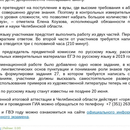
е претендуют на поступление в вузы, где высокие требования к а
 совершенно другие знания. Поэтому в контрольных измеритель
о уровня сложности, что позволяет набрать большое количество 
вуз», – отметила Елена Коузова, исполняющий обязанности п
я и науки Челябинской области.
языку участникам предстоит выполнить работу из двух частей. Пер
кратким ответом. Во второй части от участников требуется нап
 отводится три с половиной часа (210 минут).
, председатель предметной комиссии по русскому языку, расс
льных измерительных материалах ЕГЭ по русскому языку в 2019 го
аменационной работе было добавлено одно новое задание, в ко
 лингвистических основ пунктуации и понимание роли знаков п
сь формулировки задания 27, в котором требуется написать с
аниям, участники должны высказать самостоятельное разве
использование примеров из художественной литературы теперь не 
 по русскому языку станут известны не позднее 20 июня.
енной итоговой аттестации в Челябинской области действует «гор
ии и проведения ГИА можно обращаться по телефону +7 (351) 263
 и ГВЭ году можно ознакомиться на сайте
официального инфор
нного экзамена
.
r
|
Рейтинг
:
0.0
/
0