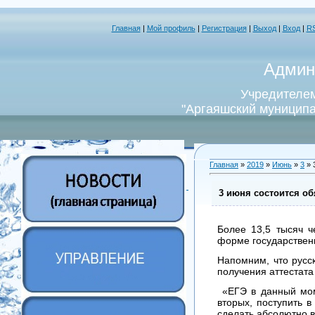
Главная
|
Мой профиль
|
Регистрация
|
Выход
|
Вход
|
R
Админ
Учредителем
"Аргаяшский муниципа
Главная
»
2019
»
Июнь
»
3
» 
3 июня состоится о
Более 13,5 тысяч ч
форме государственн
Напомним, что русс
получения аттестата
«ЕГЭ в данный моме
вторых, поступить в
сделать абсолютно в