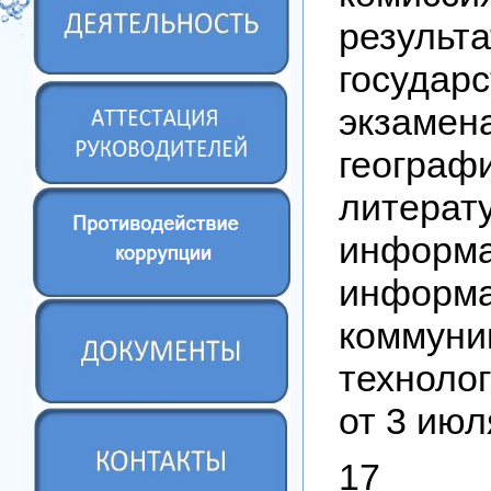
резуль
государс
экзаме
географ
литерату
инфор
информа
коммуни
технол
от 3 июл
17 