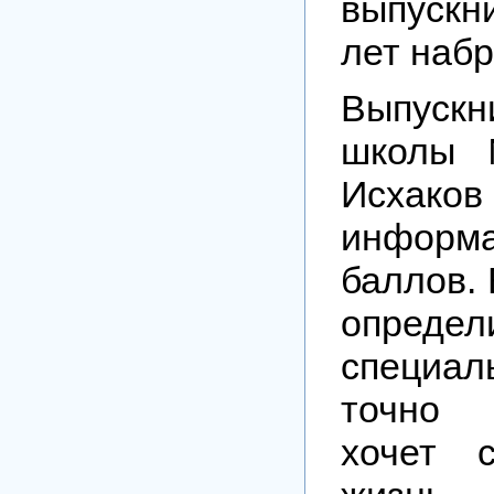
выпуск
лет набр
Выпуск
школы
Исхаков
информ
баллов.
опред
специа
точно 
хочет 