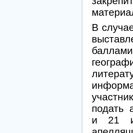
закрепи
матери
В случае
выставл
бал
географ
лите
информа
участн
подать 
и 21 и
апелляц