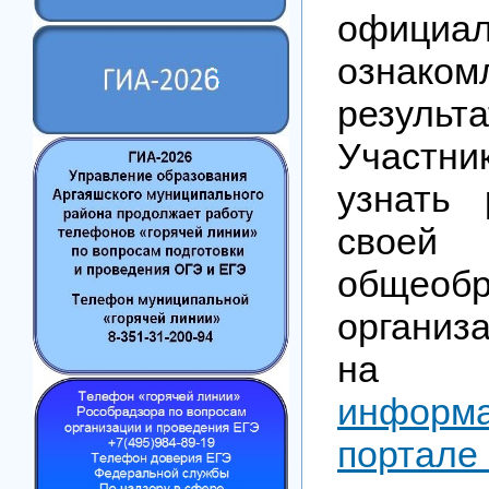
официа
ознак
результа
Участ
узнать 
своей
общеобр
орган
на
информ
портале