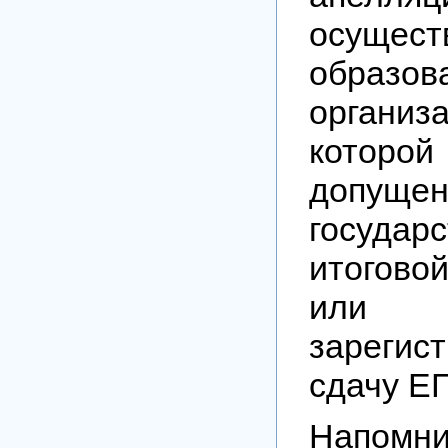
осущес
образов
орган
которой
доп
государ
итогово
ил
зареги
сдачу ЕГ
Напом