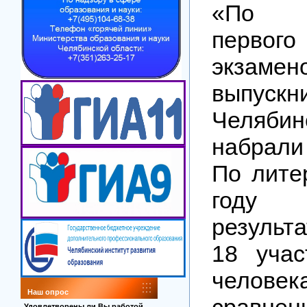
«По р
перв
экза
выпускн
Челябин
набрал
По лите
году 
результ
18 учас
человек
Наш опрос
сравнен
Удовлетворены ли Вы работой