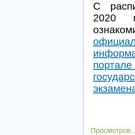
С расп
2020 
ознак
официа
информ
порта
государс
экзамен
Просмотров
: