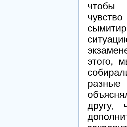
чтобы 
чувств
сымитир
ситу
экзаме
этого, 
собира
разны
объясн
другу, 
дополни