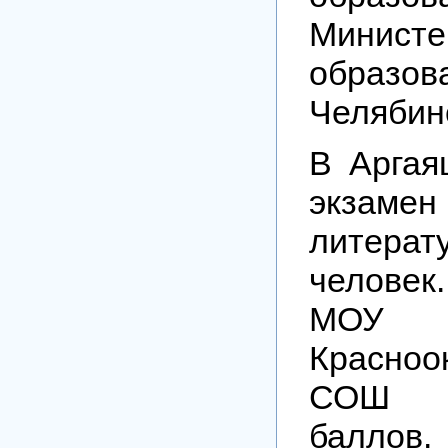
Министе
образов
Челябин
В Аргая
экз
литерат
человек
МОУ
Красноо
СОШ н
баллов.