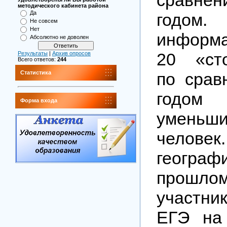
методического кабинета района
Да
год
Не совсем
Нет
информа
Абсолютно не доволен
20 «сто
Результаты
|
Архив опросов
Всего ответов:
244
по срав
Статистика
годом
Форма входа
уменьш
чело
геогра
прошл
участн
ЕГЭ на