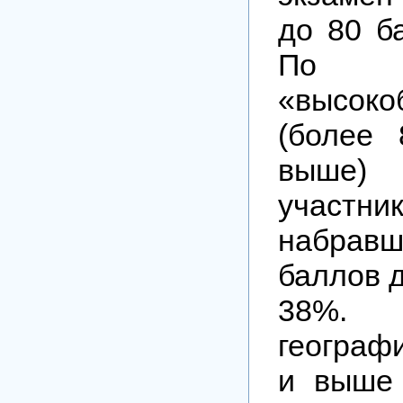
до 80 б
По ин
«высоко
(более
выше) 
участник
набрав
баллов д
38%.
географ
и выше