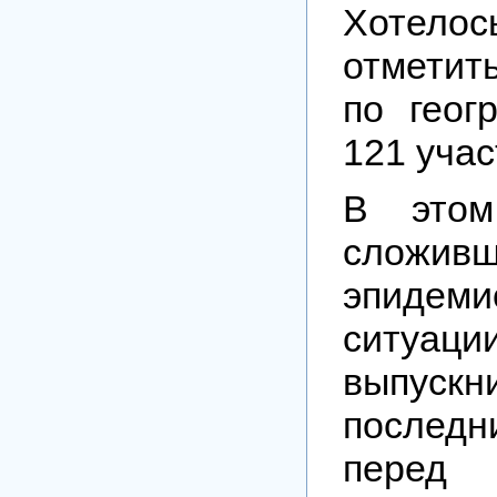
Хоте
отметить
по геог
121 учас
В этом
сложивш
эпидеми
ситуац
выпус
послед
перед 