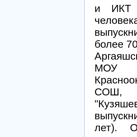
и ИКТ 
челове
выпуск
более 7
Аргаяшс
МОУ
Красноо
СОШ
"Кузяш
выпуск
лет). 