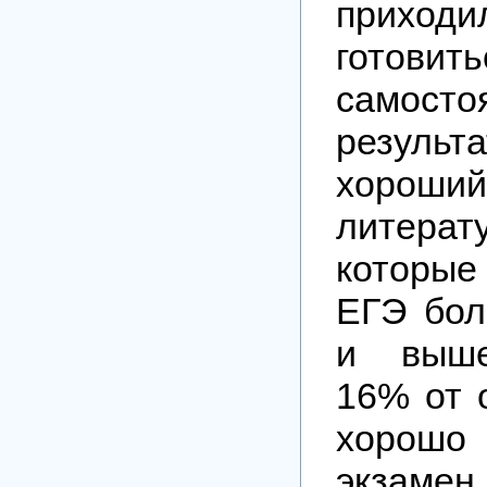
приходи
готовить
самост
резул
хоро
литерату
которы
ЕГЭ бол
и выше
16% от 
хорошо
экзамен