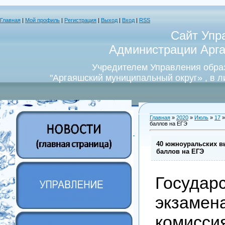
Главная
|
Мой профиль
|
Регистрация
|
Выход
|
Вход
|
RSS
Сайт Упр
Администрации Арга
Учредителем Управления обра
"Аргаяшский муниципальный округ» , в 
Главная
»
2020
»
Июль
»
17
»
баллов на ЕГЭ
40 южноуральских в
баллов на ЕГЭ
Государ
экзамен
комисс