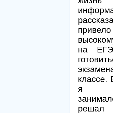
жи
информ
расск
приве
высоком
на ЕГЭ
гото
экзаме
классе. 
я у
занимал
решал