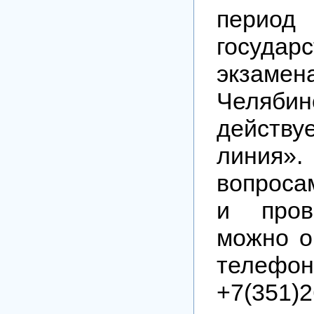
перио
государс
экз
Челябин
действ
линия
вопроса
и пров
можно о
телефон
+7(351)2