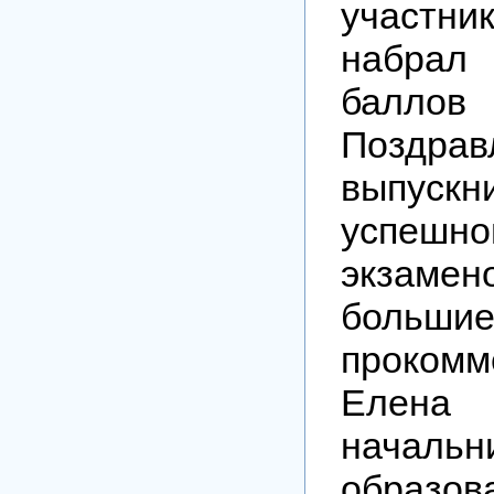
участник
набра
балло
Поздр
выпус
успеш
экзам
большие
прокомм
Елена
началь
образов