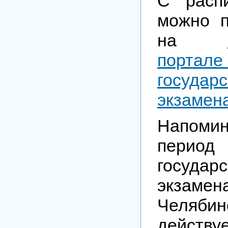
С расп
можно п
на
порта
государс
экзамен
Напоми
перио
государс
экз
Челябин
действ