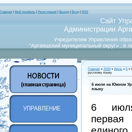
Главная
|
Мой профиль
|
Регистрация
|
Выход
|
Вход
|
RSS
Сайт Упр
Администрации Арга
Учредителем Управления обра
"Аргаяшский муниципальный округ» , в 
Главная
»
2020
»
Июль
»
5
» 
русскому языку
6 июля на Южном Ур
языку
6 июля
первая
единого