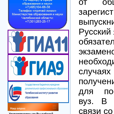
от об
зарегис
выпускн
Русский 
обязате
экзаме
необхо
случа
получени
для по
вуз. В
связи с
Наш опрос
Удовлетворены ли Вы работой