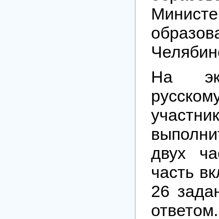
Министе
образов
Челябин
На эк
русск
участни
выполни
двух ча
часть вк
26 зада
ответо