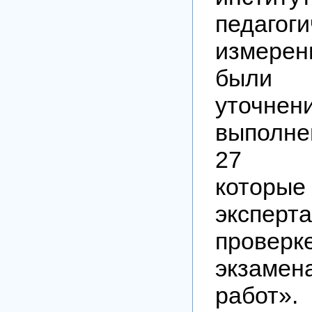
педагоги
измере
были 
уточ
выполн
27 (с
котор
экспе
проверк
экзамен
работ».