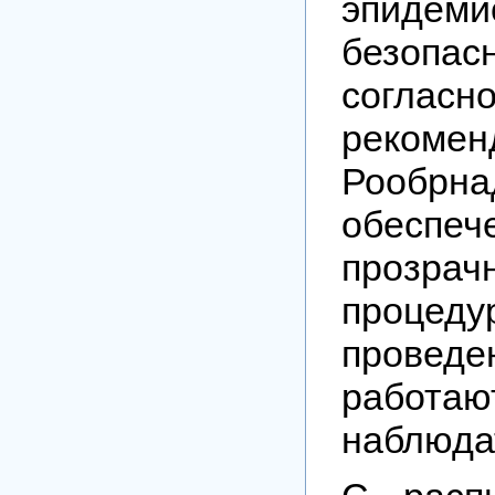
эпидеми
безопасн
согласн
рекомен
Рообрн
обеспеч
прозрач
процеду
прове
работа
наблюда