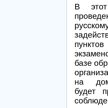
В это
провед
русском
задейст
пункто
экзаме
базе об
организ
на дом
будет п
соблю