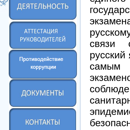
государс
экзаме
русско
связи 
русский 
самым
экзаме
соблю
санитар
эпидеми
безопасн