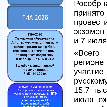
Рособрн
приня
прове
экзамен 
и 7 июля
«Всег
регио
участи
русском
15,7 тыс
июля о