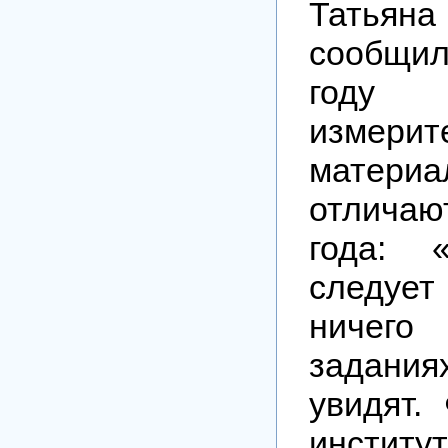
Татьян
сообщил
году к
измерит
матери
отлича
года: 
следует
ничег
задан
увидят.
институ