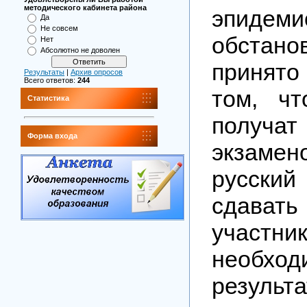
методического кабинета района
эпидеми
Да
Не совсем
обстан
Нет
Абсолютно не доволен
принят
Результаты
|
Архив опросов
Всего ответов:
244
том, чт
Статистика
получат
Форма входа
экзаме
русски
сдават
участ
необход
резуль