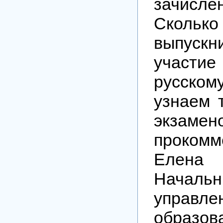
зачисл
Скольк
выпуск
участи
русско
узнаем 
экзам
прокомм
Елена
Начальн
управл
образов