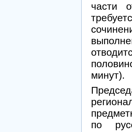
части о
требуе
сочин
выполне
отвод
половин
минут).
Председ
региона
предмет
по рус