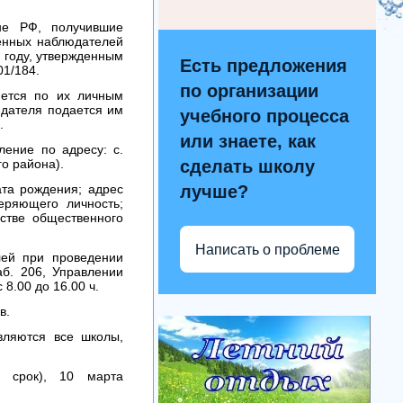
 РФ, получившие
венных наблюдателей
 году, утвержденным
Есть предложения
01/184.
по организации
ется по их личным
юдателя подается им
учебного процесса
.
или знаете, как
ление по адресу: с.
го района).
сделать школу
а рождения; адрес
лучше?
еряющего личность;
естве общественного
Написать о проблеме
й при проведении
аб. 206, Управлении
8.00 до 16.00 ч.
в.
вляются все школы,
 срок), 10 марта