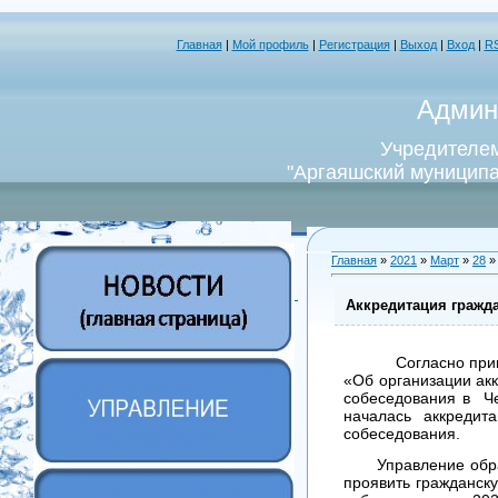
Главная
|
Мой профиль
|
Регистрация
|
Выход
|
Вход
|
R
Админ
Учредителем
"Аргаяшский муниципа
Главная
»
2021
»
Март
»
28
»
Аккредитация гражд
Согласно при
«Об организации ак
собеседования в Че
началась аккредит
собеседования.
Управление образо
проявить гражданск