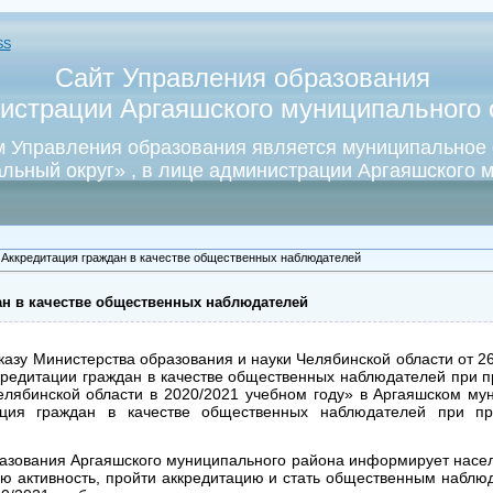
SS
Сайт Управления образования
истрации Аргаяшского муниципального о
 Управления образования является муниципальное
льный округ» , в лице администрации Аргаяшского м
 Аккредитация граждан в качестве общественных наблюдателей
ан в качестве общественных наблюдателей
казу Министерства образования и науки Челябинской области от 26
кредитации граждан в качестве общественных наблюдателей при п
лябинской области в 2020/2021 учебном году» в Аргаяшском му
ация граждан в качестве общественных наблюдателей при пр
вания Аргаяшского муниципального района информирует насел
ую активность, пройти аккредитацию и стать общественным наблю