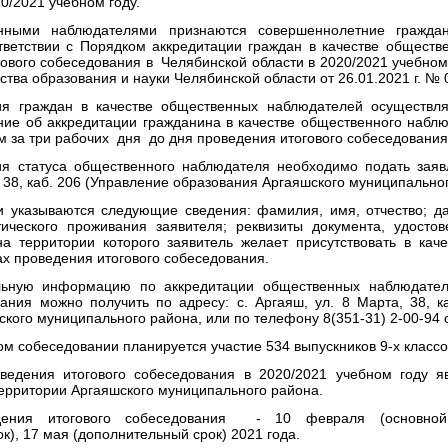
0/2021 учебном году.
аблюдателями признаются совершеннолетние граждане
тветствии с Порядком аккредитации граждан в качестве общест
ового собеседования в Челябинской области в 2020/2021 учебном
ва образования и науки Челябинской области от 26.01.2021 г. № 
ждан в качестве общественных наблюдателей осуществля
ние об аккредитации гражданина в качестве общественного набл
м за три рабочих дня до дня проведения итогового собеседования
я статуса общественного наблюдателя необходимо подать заяв
, 38, каб. 206 (Управление образования Аргаяшского муниципально
ываются следующие сведения: фамилия, имя, отчество; дат
ического проживания заявителя; реквизиты документа, удостов
на территории которого заявитель желает присутствовать в кач
ах проведения итогового собеседования.
информацию по аккредитации общественных наблюдателе
вания можно получить по адресу: с. Аргаяш, ул. 8 Марта, 38, к
кого муниципального района, или по телефону 8(351-31) 2-00-94 с 
собеседовании планируется участие 534 выпускников 9-х классо
ведения итогового собеседования в 2020/2021 учебном году я
ерритории Аргаяшского муниципального района.
дения итогового собеседования - 10 февраля (основной
к), 17 мая (дополнительный срок) 2021 года.