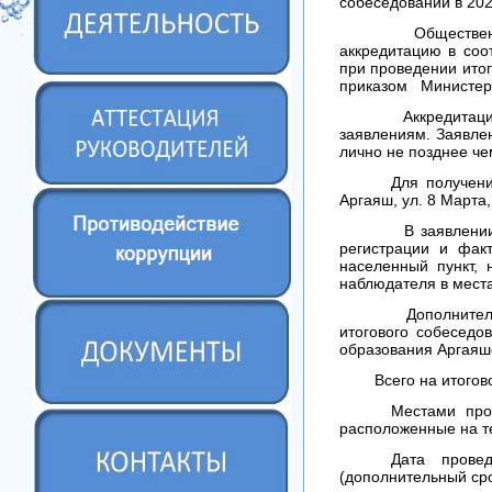
собеседовании в 202
Общественными н
аккредитацию в соо
при проведении итог
приказом Министерст
Аккредитация гра
заявлениям. Заявле
лично не позднее че
Для получени
Аргаяш, ул. 8 Марта
В заявлении указ
регистрации и факт
населенный пункт, 
наблюдателя в мест
Дополнительную 
итогового собеседо
образования Аргаяшс
Всего на итоговом 
Местами про
расположенные на т
Дата прове
(дополнительный сро