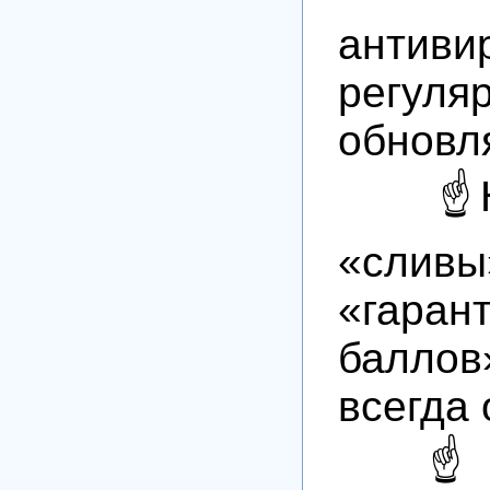
анти
регуля
обновля
☝️Не 
«сл
«гара
балло
всегда 
☝️Ра