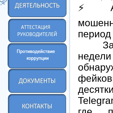
⚡️ Ак
моше
период
За п
недели
обнару
фейков
десятк
Telegra
где п