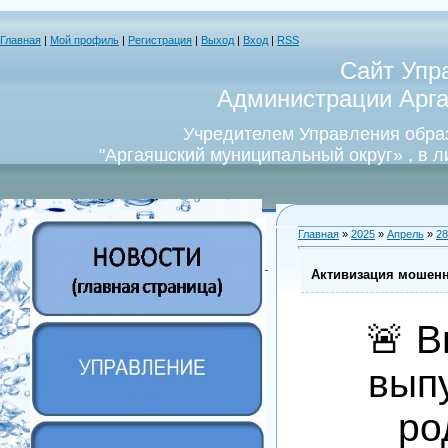
Главная
|
Мой профиль
|
Регистрация
|
Выход
|
Вход
|
RSS
Сайт Упр
Администрации Арга
Учредителем Управления обра
"Аргаяшский муниципальный округ» , в 
Главная
»
2025
»
Апрель
»
28
Активизация мошенн
🚨 В
вып
ро