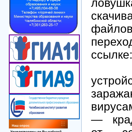
ловуш
скачив
фай
пере
ссылке
🦠
устрой
заража
вируса
— кра
Наш опрос
Удовлетворены ли Вы работой