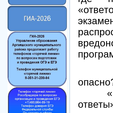
«отв
экзаме
распро
вредон
програ
☠️ 
опасно
«Бес
ответы