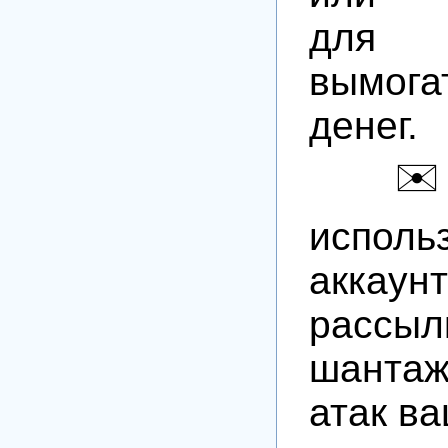
для
вымога
денег.
✉️ М
испол
акка
рассы
шанта
атак ва