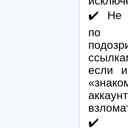
исключ
✔️ Не 
по
подозр
ссылк
если и
«знак
аккау
взлома
✔️ Ус