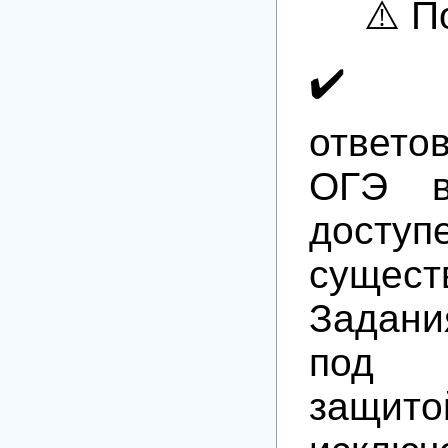
⚠️ По
✔️ Н
ответо
ОГЭ в
дос
сущест
Задани
под с
защит