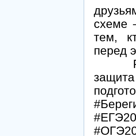
друзь
схеме 
тем, к
перед 
P.S.
защита
подгото
#Берег
#ЕГЭ20
#ОГЭ2