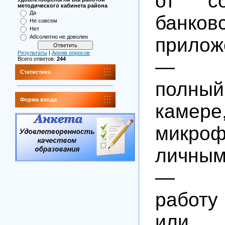
от со
методического кабинета района
Да
банков
Не совсем
Нет
Абсолютно не доволен
прилож
Результаты
|
Архив опросов
Всего ответов:
244
— п
Статистика
полны
Форма входа
камере
микроф
личным
— бл
работу
или к