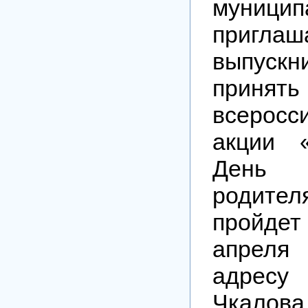
муницип
пригла
выпускни
принят
всеросс
акции 
День
родите
про
апреля
адресу 
Чкало