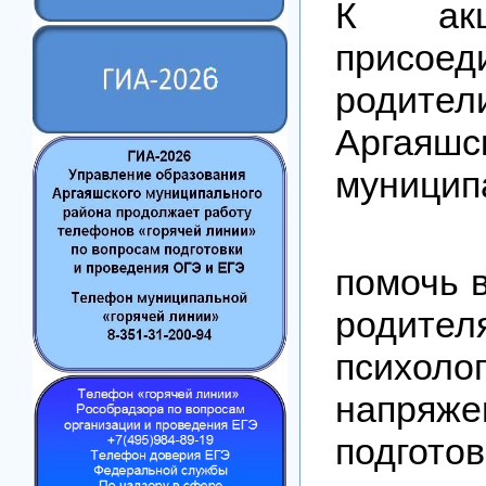
К акц
присоед
родите
Аргаяшс
муницип
Акци
помочь 
родител
психоло
напряже
подготов