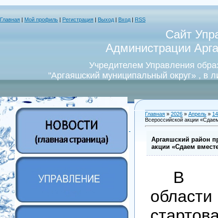
Главная
|
Мой профиль
|
Регистрация
|
Выход
|
Вход
|
RSS
Сайт Упр
Администрации Арга
Учредителем Управления обра
"Аргаяшский муниципальный округ» , в 
Главная
»
2026
»
Апрель
»
14
Всероссийской акции «Сдаем
Аргаяшский район п
акции «Сдаем вмест
В Ч
облас
стартов