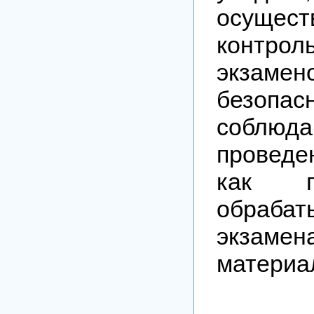
осущест
контрол
экзамен
безопас
соблюда
проведе
как п
обрабат
экзамен
материа
Участ