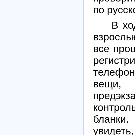
по русс
В хо
взрослы
все про
регистр
телеф
вещи
предэкз
контро
бланки
увид