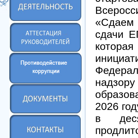
Всерос
«Сдаем
сдачи Е
которая
инициат
Федерал
надзо
образов
2026 год
в дес
продлит