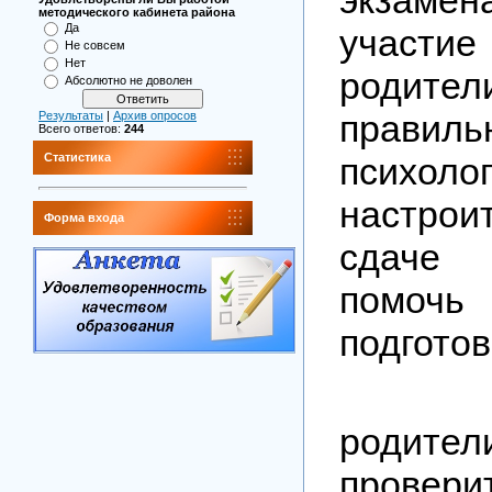
методического кабинета района
Да
участ
Не совсем
Нет
родит
Абсолютно не доволен
правиль
Результаты
|
Архив опросов
Всего ответов:
244
психоло
Статистика
настрои
Форма входа
сдаче
помо
подготов
В 2
родит
провери