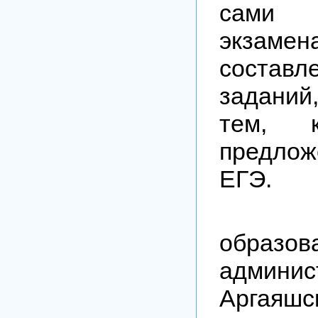
сами
экзамен
соста
задани
тем, к
предлож
ЕГЭ.
Упр
образов
админис
Аргаяшс