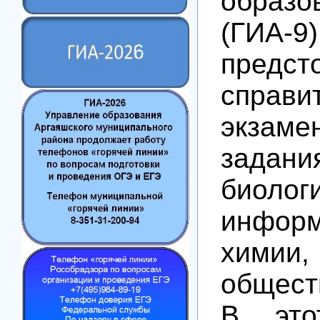
образо
(ГИА
предст
спра
экзаме
зада
биолог
информ
химии,
общест
В это