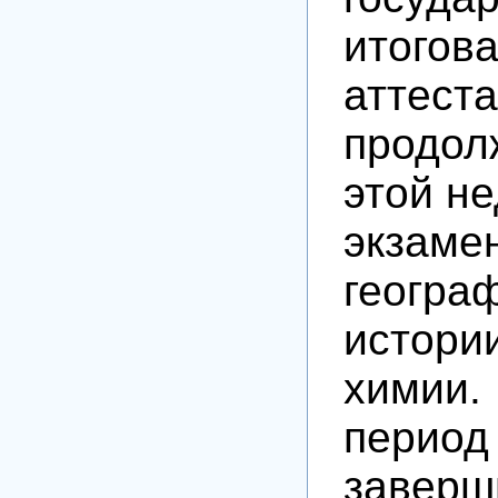
итогов
аттест
продо
этой н
экзам
геогра
истори
химии
пери
заверш