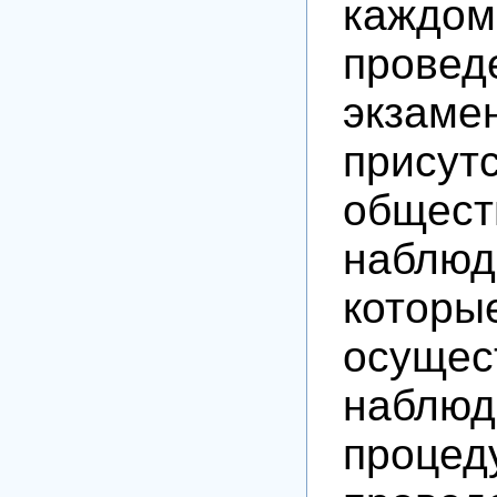
каждом
провед
экзаме
присут
общест
наблюд
которы
осущес
наблю
процед