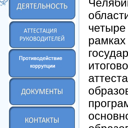
Челяби
облас
четыре
рамках
госуда
итогов
аттес
образо
програ
основн