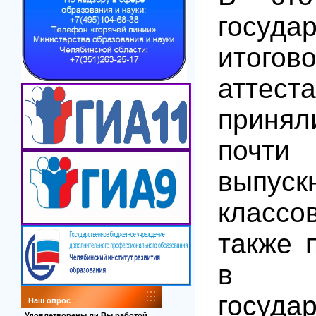
госуда
итогов
аттест
приня
почти
выпус
классо
также 
в 
госуда
Наш опрос
Удовлетворены ли Вы работой