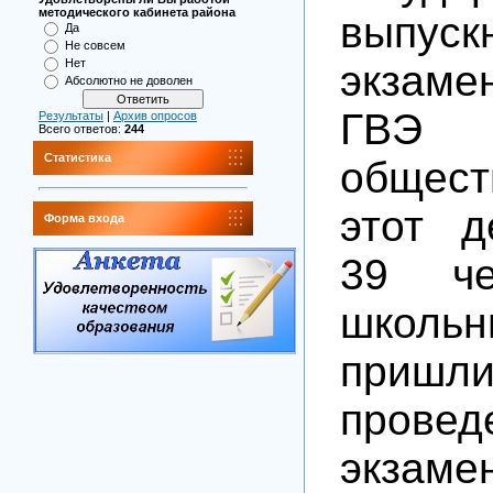
методического кабинета района
выпуск
Да
Не совсем
Нет
экзам
Абсолютно не доволен
ГВ
Результаты
|
Архив опросов
Всего ответов:
244
Статистика
общест
этот д
Форма входа
39 че
школьн
пришл
провед
экзам