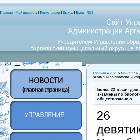
Главная
|
Мой профиль
|
Регистрация
|
Выход
|
Вход
|
RSS
Сайт Упр
Администрации Арга
Учредителем Управления обра
"Аргаяшский муниципальный округ» , в 
Главная
»
2025
»
Май
»
27
» 
экзамены по биологии, инфо
Более 22 тысяч дев
экзамены по биолог
обществознанию
26
девяти