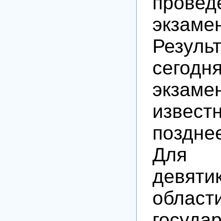
провед
экзаме
Резуль
сегодн
экзаме
изве
поздне
Для
девяти
област
госуда