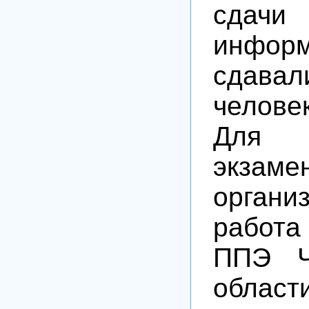
сдачи
информ
сда
челове
Для п
экзам
органи
работа
ППЭ Ч
обла