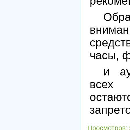
рекоме
Обр
вним
средств
часы, ф
и ау
всех
ост
запрет
Просмотров
: