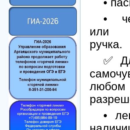
• пас
• ч
или 
ручка.
✅ Дл
само
любо
разреш
• ле
наличи