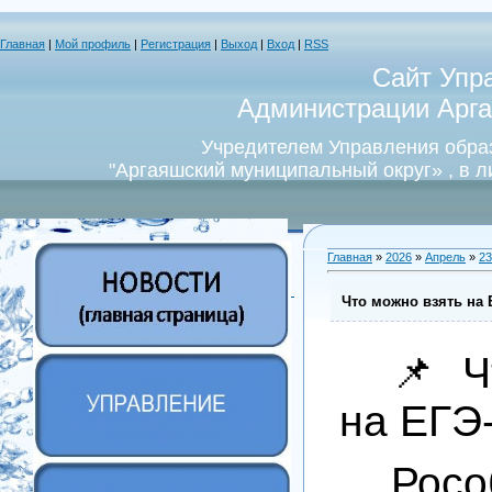
Главная
|
Мой профиль
|
Регистрация
|
Выход
|
Вход
|
RSS
Сайт Упр
Администрации Арга
Учредителем Управления обра
"Аргаяшский муниципальный округ» , в 
Главная
»
2026
»
Апрель
»
23
Что можно взять на 
📌 Ч
на ЕГЭ
Росо