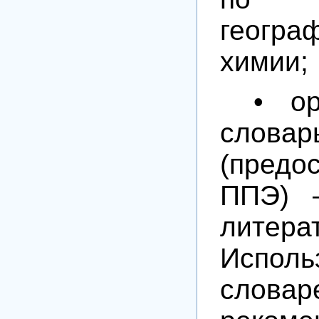
геогра
химии;
• ор
словар
(предо
ППЭ) 
литера
Исполь
сло