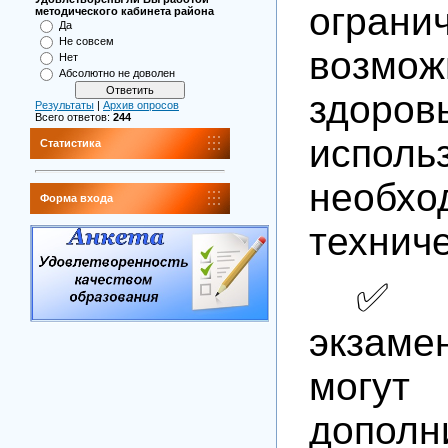
ограни
методического кабинета района
Да
Не совсем
возмож
Нет
Абсолютно не доволен
здоров
Результаты
|
Архив опросов
Всего ответов:
244
исполь
Статистика
необхо
Форма входа
техниче
✅ 
экзаме
могут
дополн