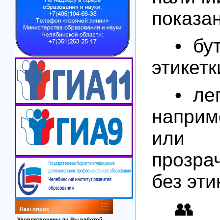
показа
• бу
этикетк
• ле
напри
или 
прозра
без эти
👥
Наш опрос
Удовлетворены ли Вы работой