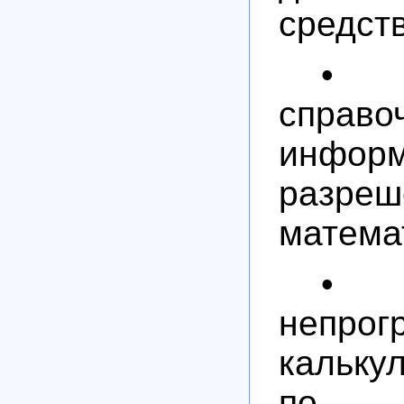
средств
• л
справо
инфор
разреш
матема
•
непрог
кальку
по 