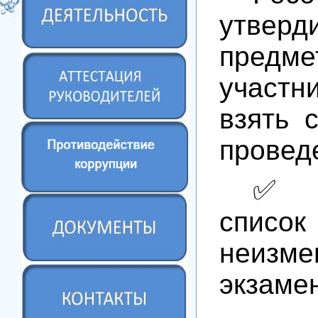
утвер
предм
участн
взять 
провед
✅ О
спис
неизме
экзаме