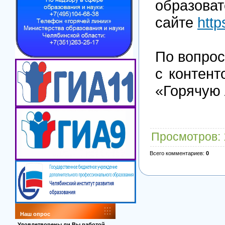
образова
сайте
http
По вопрос
с контен
«Горячую
Просмотров
:
Всего комментариев
:
0
Наш опрос
Удовлетворены ли Вы работой