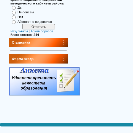
методического кабинета района
Да
Не совсем
Нет
Абсолютно не доволен
Результаты
|
Архив опросов
Всего ответов:
244
Статистика
Форма входа