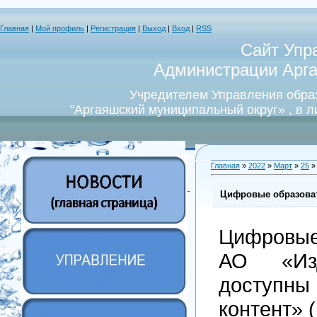
Главная
|
Мой профиль
|
Регистрация
|
Выход
|
Вход
|
RSS
Сайт Упр
Администрации Арга
Учредителем Управления обра
"Аргаяшский муниципальный округ» , в 
Главная
»
2022
»
Март
»
25
»
Цифровые образова
Цифровые
АО «Изд
доступны
контент» (