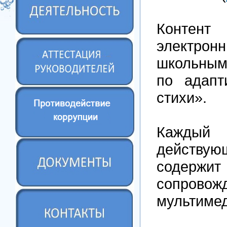
Контен
электро
школьным 
по адапт
стихи».
Каждый 
действую
содержи
сопро
мультиме