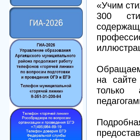
«Учим сти
300 сти
содержа
професси
иллюстрац
Обращаем
на сайте
только 
педагогам
Подробн
предост