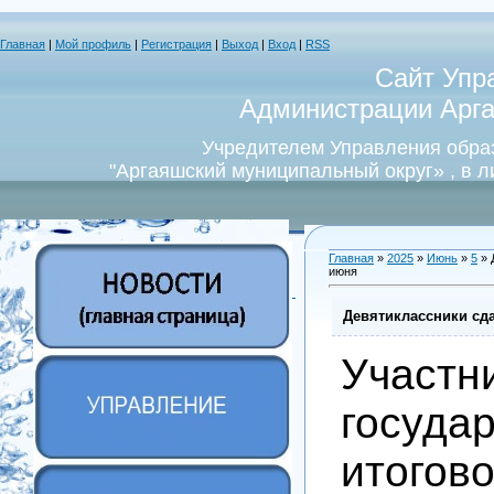
Главная
|
Мой профиль
|
Регистрация
|
Выход
|
Вход
|
RSS
Сайт Упр
Администрации Арга
Учредителем Управления обра
"Аргаяшский муниципальный округ» , в 
Главная
»
2025
»
Июнь
»
5
» 
июня
Девятиклассники сд
Участн
госуда
итогов