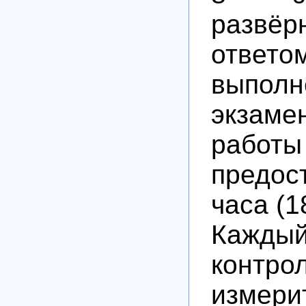
развёр
отв
выполн
экзаме
работы
предос
часа (1
Кажды
контро
измери