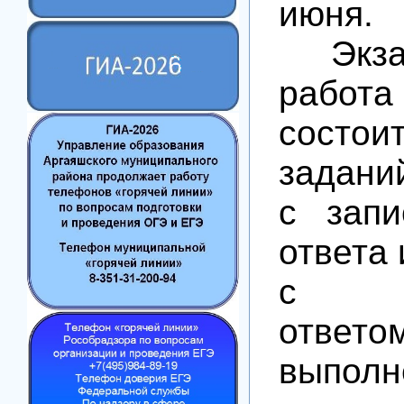
июня.
Экзам
работа
сост
задани
с запи
ответа 
с ра
отв
выполн