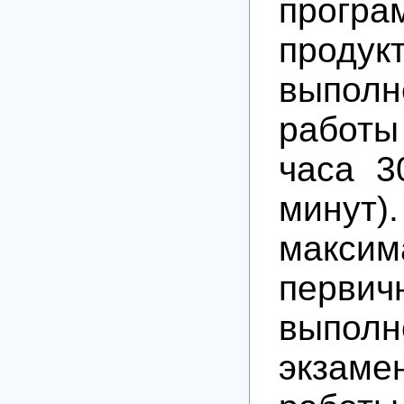
програ
прод
выпол
работы
часа 3
минут).
максим
первич
выполн
экзаме