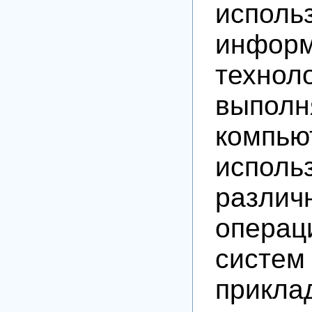
исполь
инфор
техн
выпол
комп
исполь
различ
операц
систем
прикла