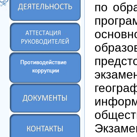
по обр
програ
основ
образо
предс
экз
геогра
инфо
общест
Экзаме