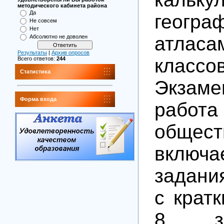
методического кабинета района
Да
геогра
Не совсем
Нет
атлас
Абсолютно не доволен
Результаты
|
Архив опросов
классо
Всего ответов:
244
Статистика
Экзаме
Форма входа
раб
общест
включа
задани
с крат
8 з