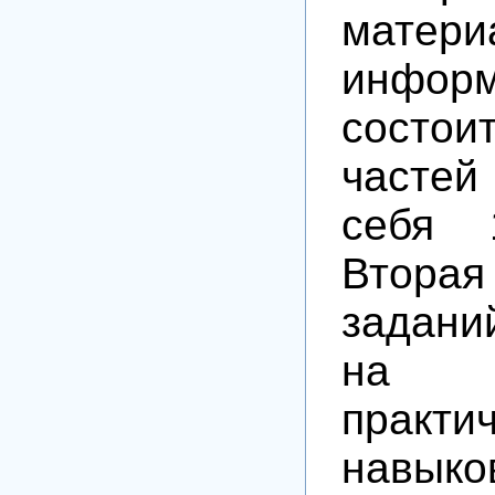
мате
информ
состо
частей
себя 
Втор
задани
на 
практи
навыко