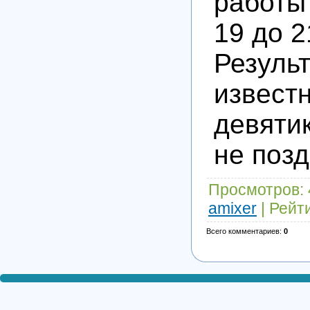
работы
19 до 
Резуль
извест
девяти
не позд
Просмотров
:
amixer
|
Рейт
Всего комментариев
:
0