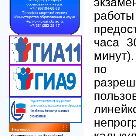
экзаме
работы
предос
часа 3
минут)
по г
разреш
пользо
линейк
непрог
Наш опрос
кальк
Удовлетворены ли Вы работой