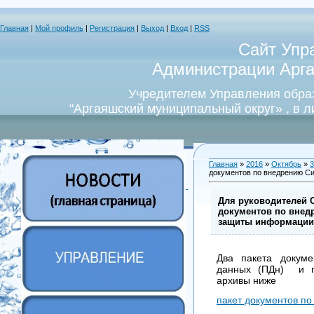
Главная
|
Мой профиль
|
Регистрация
|
Выход
|
Вход
|
RSS
Сайт Упр
Администрации Арга
Учредителем Управления обра
"Аргаяшский муниципальный округ» , в 
Главная
»
2016
»
Октябрь
»
3
документов по внедрению С
Для руководителей 
документов по вне
защиты информации
Два пакета докум
данных (ПДн) и п
архивы ниже
пакет документов по