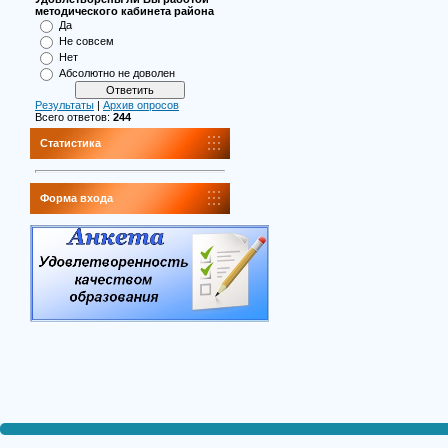
методического кабинета района
Да
Не совсем
Нет
Абсолютно не доволен
Результаты
|
Архив опросов
Всего ответов:
244
Статистика
Форма входа