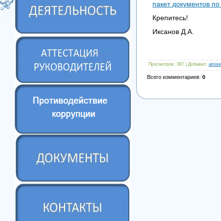
пакет документов п
Крепитесь!
Иксанов Д.А.
Просмотров
: 387 |
Добавил
:
amixe
Всего комментариев
:
0