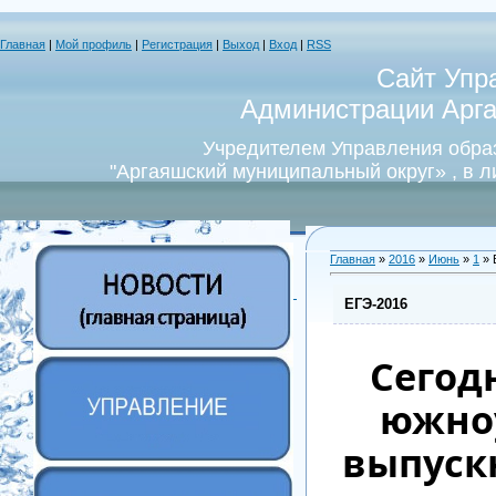
Главная
|
Мой профиль
|
Регистрация
|
Выход
|
Вход
|
RSS
Сайт Упр
Администрации Арга
Учредителем Управления обра
"Аргаяшский муниципальный округ» , в 
Главная
»
2016
»
Июнь
»
1
» 
ЕГЭ-2016
Сегод
южно
выпуск