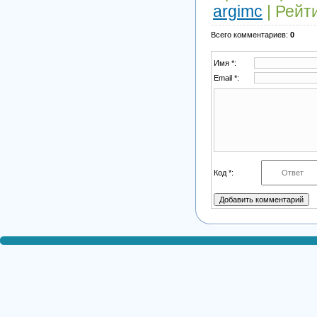
argimc
|
Рейт
Всего комментариев
:
0
Имя *:
Email *:
Код *: