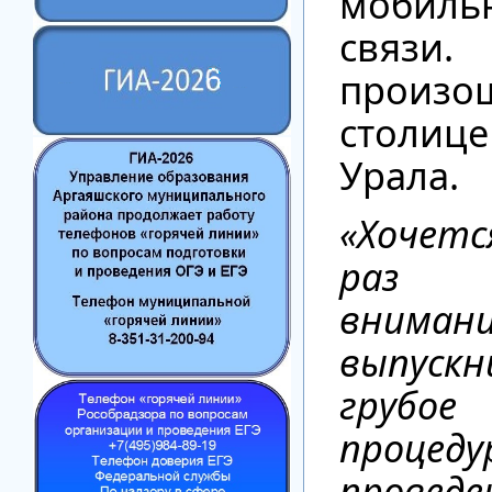
мобиль
связи.
прои
столи
Урала.
«Хочетс
раз 
вниман
выпускн
грубое
процеду
прове