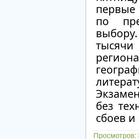
первые
по пр
выбор
тысячи
регио
геог
литерат
Экзам
без тех
сбоев и
Просмотров
: