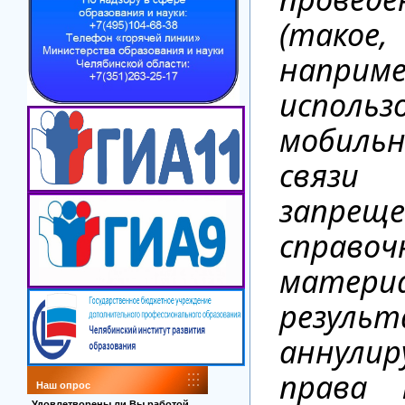
(так
наприме
использ
мобиль
свя
запрещ
справоч
матер
резуль
аннули
права 
Наш опрос
Удовлетворены ли Вы работой