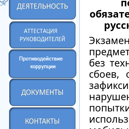
п
обязат
русс
Экзаме
предм
без тех
сбоев,
зафикс
наруш
попытк
исполь