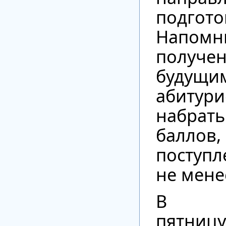
подгото
Напом
получен
будущи
абитур
набрать
балло
поступл
не мене
В м
пятниц