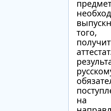
предме
необхо
выпус
того
получи
аттестат
резуль
русск
обяза
поступ
на 
направ