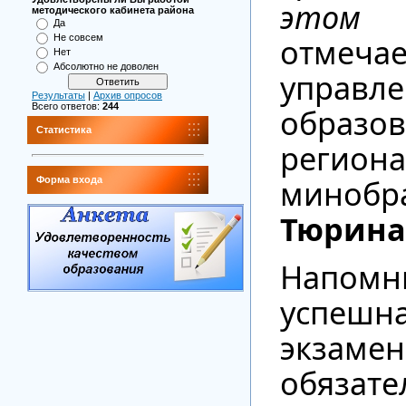
этом 
методического кабинета района
Да
отмеча
Не совсем
Нет
Абсолютно не доволен
управл
Результаты
|
Архив опросов
Всего ответов:
244
образо
Статистика
региона
мин
Форма входа
Тюрина
Напомн
успеш
экза
обязат