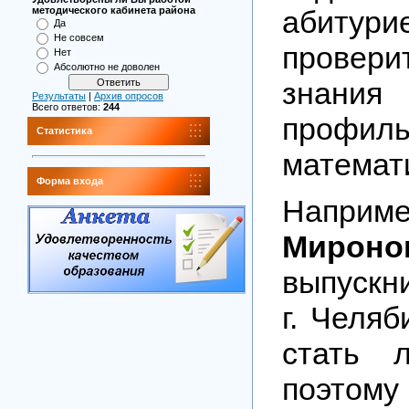
абитур
методического кабинета района
Да
Не совсем
прове
Нет
Абсолютно не доволен
зна
Результаты
|
Архив опросов
Всего ответов:
244
профиль
Статистика
математ
Форма входа
Наприм
Мироно
выпускн
г. Челяб
стать 
поэто