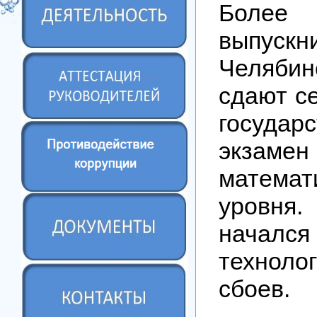
Более
выпускн
Челябин
сдают с
государ
экз
математ
уровн
нача
техноло
сбоев.