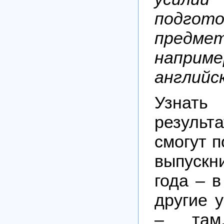
подгото
предмет
наприме
английс
Узна
результ
смогут п
выпускн
года – в
другие 
– там