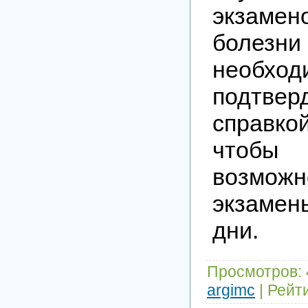
экзамен
болезни
необход
подтв
справк
чтоб
возмож
экзамен
дни.
Просмотров
:
argimc
|
Рейт