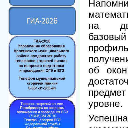
Напомн
математ
на дв
баз
профи
получен
об око
достат
предме
уровне.
Успеш