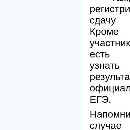
регистр
сдачу
Кроме
участни
есть в
узна
резул
официал
ЕГЭ.
Напом
случа