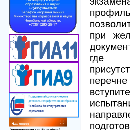
экзамен
профил
позволи
при жел
докумен
где м
прису
перечне
вступит
испы
направл
подгото
Наш опрос
Удовлетворены ли Вы работой