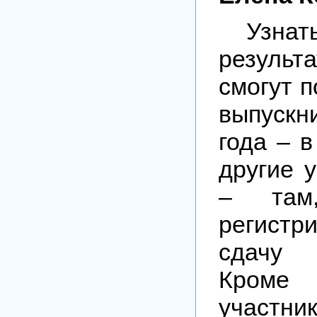
Узн
результ
смогут п
выпускн
года – в
другие 
– там
регистр
сдачу
Кроме
участни