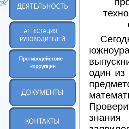
пр
техно
Сегод
южноура
выпуск
один из
предмет
математи
Прове
знани
заявил