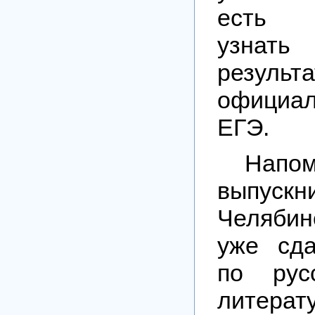
есть в
узна
резул
официал
ЕГЭ.
Напом
выпускн
Челябин
уже сд
по рус
лите