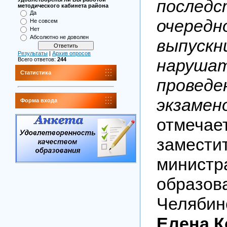
после
методического кабинета района
Да
очередн
Не совсем
Нет
Абсолютно не доволен
выпус
Результаты
|
Архив опросов
наруша
Всего ответов:
244
Статистика
проведе
экзамен
Форма входа
отмеч
замести
министр
образов
Челябин
Елена К