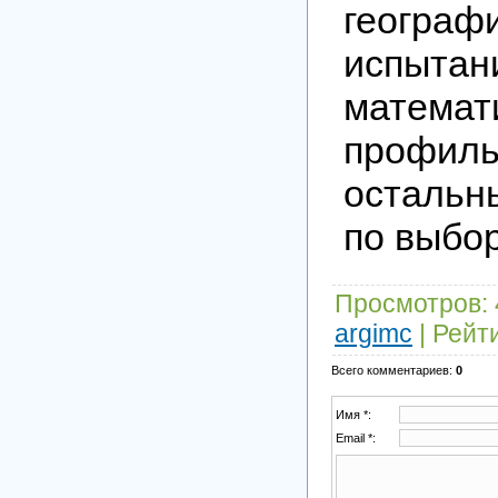
геогра
испы
математ
профиль
остальн
по выбор
Просмотров
:
argimc
|
Рейт
Всего комментариев
:
0
Имя *:
Email *: