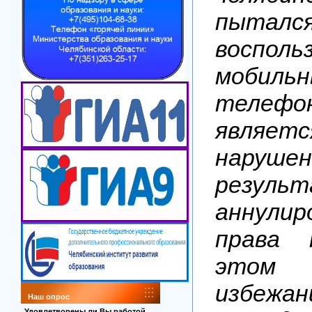
пыталс
восполь
мобиль
телеф
являе
наруш
резуль
аннули
права 
этом 
избежа
Наш опрос
Удовлетворены ли Вы работой