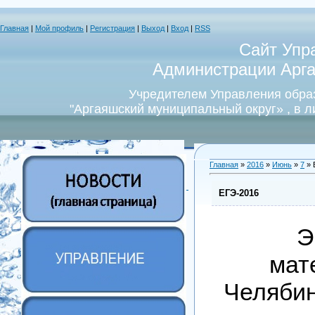
Главная
|
Мой профиль
|
Регистрация
|
Выход
|
Вход
|
RSS
Сайт Упр
Администрации Арга
Учредителем Управления обра
"Аргаяшский муниципальный округ» , в 
Главная
»
2016
»
Июнь
»
7
» 
ЕГЭ-2016
Э
мат
Челябин