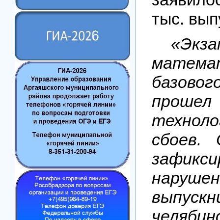
тыс. вып
«Эк
матема
базов
про
техноло
сбоев.
зафикси
наруше
выпускн
челяби