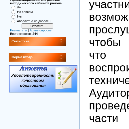
участ
методического кабинета района
Да
Не совсем
возмож
Нет
Абсолютно не доволен
прослу
Результаты
|
Архив опросов
Всего ответов:
244
чтобы
Статистика
чт
Форма входа
воспро
технич
Ауди
провед
части