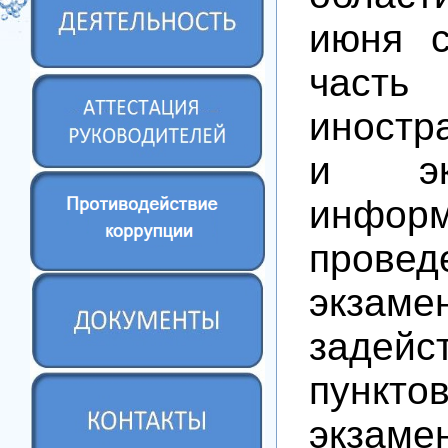
июня с
часть 
иностр
и эк
инфор
провед
экзаме
задей
пункто
экзаме