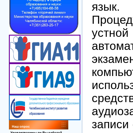
язык.
Проце
устн
автома
экзаме
комп
исполь
средст
аудиоз
записи 
Наш опрос
Удовлетворены ли Вы работой