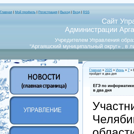
Главная
|
Мой профиль
|
Регистрация
|
Выход
|
Вход
|
RSS
Сайт Упр
Администрации Арга
Учредителем Управления обра
"Аргаяшский муниципальный округ» , в 
Главная
»
2025
»
Июнь
»
7
» 
пройдет в два дня
ЕГЭ по информатике
в два дня
Учас
Челяби
облас