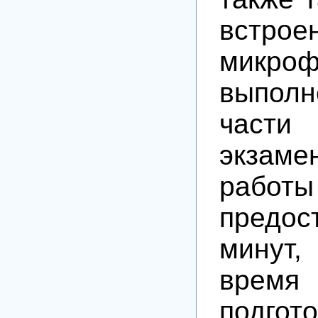
встрое
микро
выполн
части
экзаме
работы
предос
минут
вре
подгото