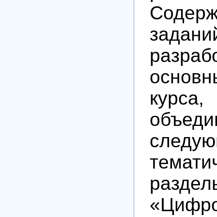
Содерж
зада
разра
основ
курса,
объед
следу
темати
раздел
«Цифр