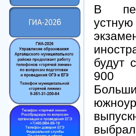
В пе
устн
экз
иностр
будут 
900 у
Больши
южноур
выпуск
выбрал