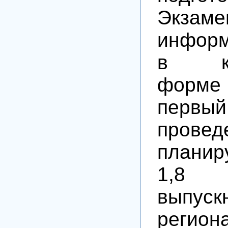
Экз
информ
в ком
форме
первы
провед
планир
1,8
выпуск
региона