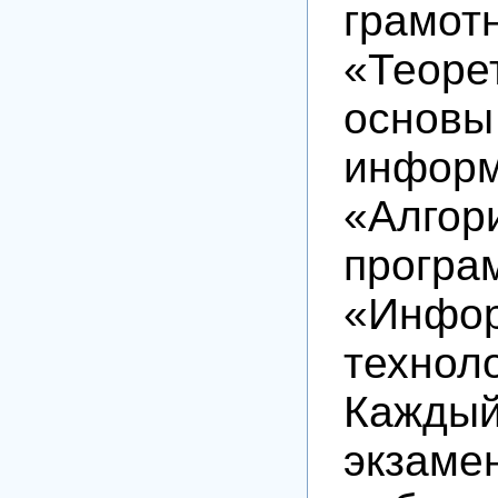
грамот
«Теоре
основы
информ
«Алг
програ
«Инфо
техноло
Кажды
экзаме