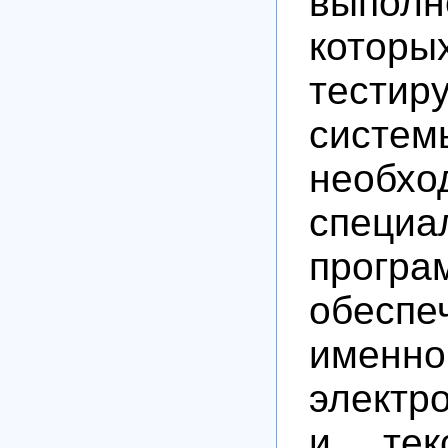
выполн
котор
тестир
систем
необхо
специа
програ
обеспе
именн
электр
и тек