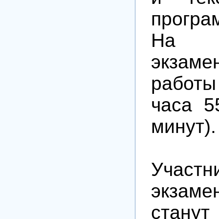
програ
На в
экзаме
работы
часа 5
минут).
Участн
экзаме
станут