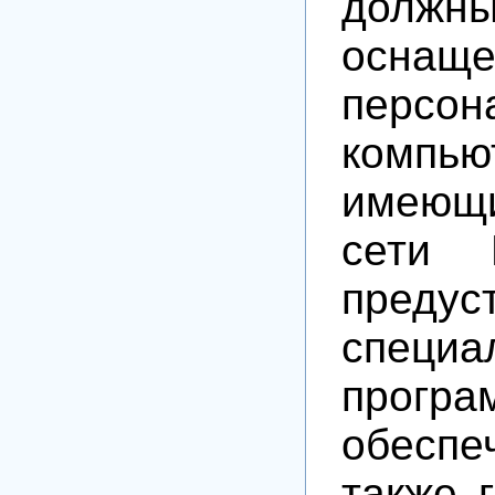
дол
оснащ
персон
компь
имеющи
сети 
предус
специа
програ
обесп
также 