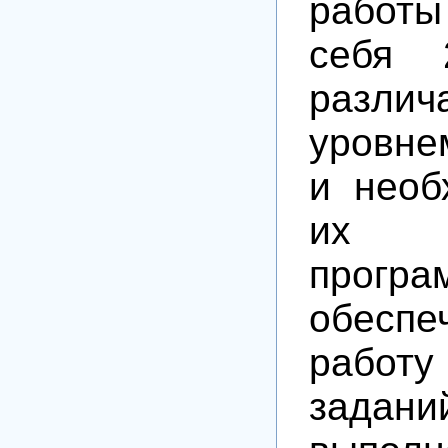
работы
себя 
различ
уровне
и необ
их в
програ
обесп
работ
зада