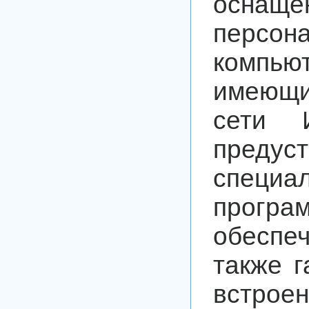
оснаще
персон
компью
имеющи
сети И
предус
специа
програ
обесп
также г
встрое