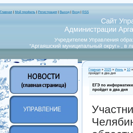
Главная
|
Мой профиль
|
Регистрация
|
Выход
|
Вход
|
RSS
Сайт Упр
Администрации Арга
Учредителем Управления обра
"Аргаяшский муниципальный округ» , в 
Главная
»
2025
»
Июнь
»
10
»
пройдет в два дня
ЕГЭ по информатике
пройдет в два дня
Учас
Челяби