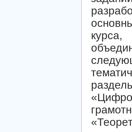
разра
основ
курса,
объед
следую
тематич
раздел
«Цифро
грамотн
«Теоре