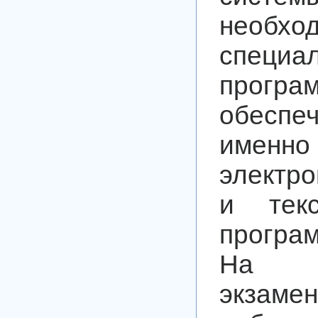
необхо
специа
програ
обеспеч
именно
электр
и текс
програ
На в
экзаме