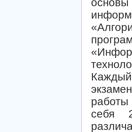
основы
информ
«Алг
програ
«Инфор
техноло
Кажды
экзаме
работы
себя 2
различ