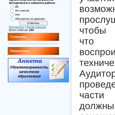
методического кабинета района
возмож
Да
Не совсем
Нет
прослу
Абсолютно не доволен
чтобы 
Результаты
|
Архив опросов
Всего ответов:
244
Статистика
чт
воспро
Форма входа
технич
Ауди
провед
части
долж