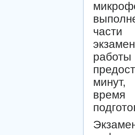
микро
выполн
части
экзаме
работы
предос
минут
вре
подгото
Экз