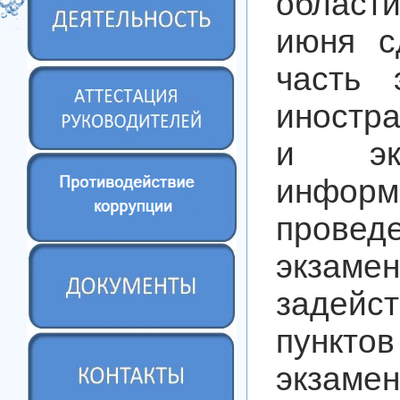
облас
июня с
часть 
иностр
и эк
информ
провед
экзаме
задей
пункто
экзамен