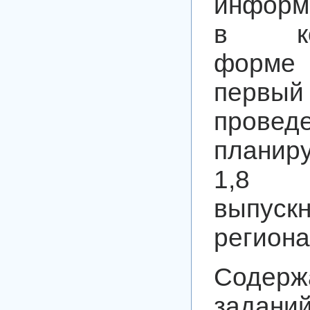
информ
в ком
форме
первы
провед
планир
1,8
выпуск
региона
Содерж
зада