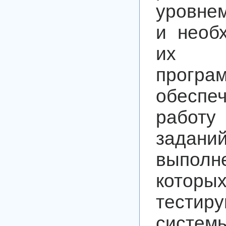
уровне
и необ
их в
програ
обесп
работу
зада
выполн
котор
тестир
систем