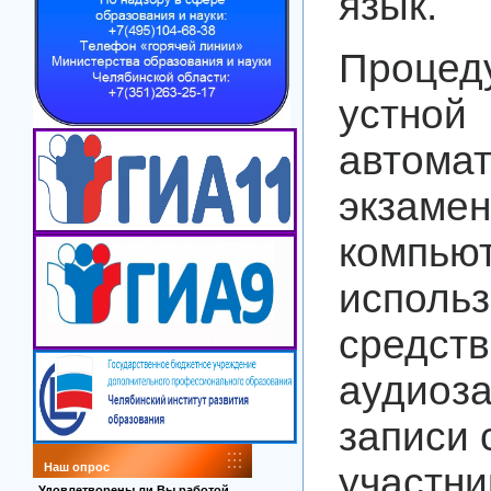
язык.
Проце
устн
автома
экзамен
комп
исполь
средств
аудиоз
записи 
участ
Наш опрос
Удовлетворены ли Вы работой