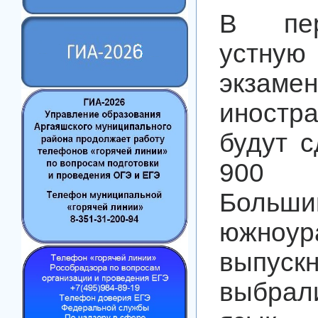
В пе
устн
экза
иностр
будут с
900 у
Больши
южноур
выпуск
выбрал