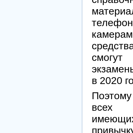
материа
телефон
камера
средст
смогут
экзамен
в 2020 го
Поэтом
всех в
имеющ
привы