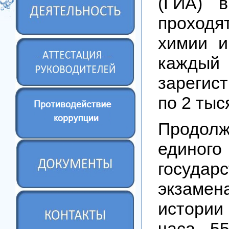
(ГИА) 
проходя
химии и
каждый 
зарегис
по 2 тыс
Продолж
единого
государс
экзаме
истори
часа 5