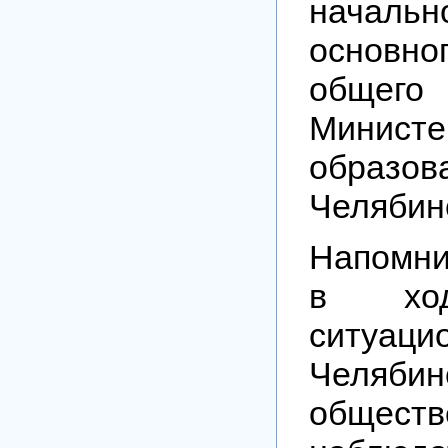
начально
основно
общего
Министе
образов
Челябин
Напомни
в ход
ситуаци
Челябин
общест