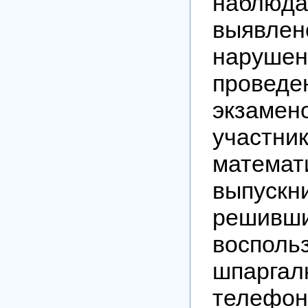
наблюд
выя
наруше
проведе
экзамен
участн
математ
выпускни
решивш
восполь
шпарг
телефо