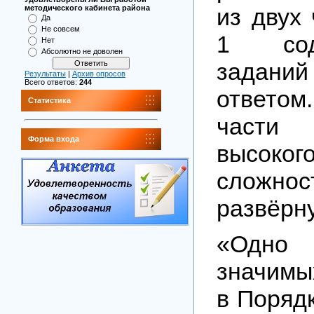
из двух 
методического кабинета района
Да
Не совсем
1 сод
Нет
Абсолютно не доволен
задани
Результаты
|
Архив опросов
Всего ответов:
244
ответо
Статистика
части
Форма входа
высок
слож
развёрн
«Одно
значим
в Поряд