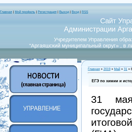
Главная
|
Мой профиль
|
Регистрация
|
Выход
|
Вход
|
RSS
Сайт Упр
Администрации Арга
Учредителем Управления обра
"Аргаяшский муниципальный округ» , в 
Главная
»
2019
»
Май
»
31
» 
ЕГЭ по химии и ист
31 ма
государ
итогово