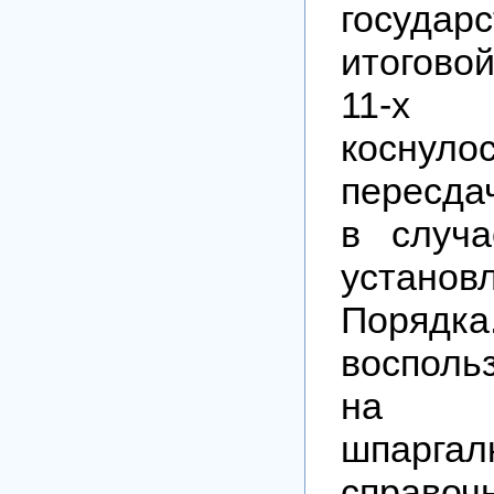
государ
итоговой
11-х
коснул
пересда
в случ
установ
Порядка
восполь
на э
шпаргал
справоч