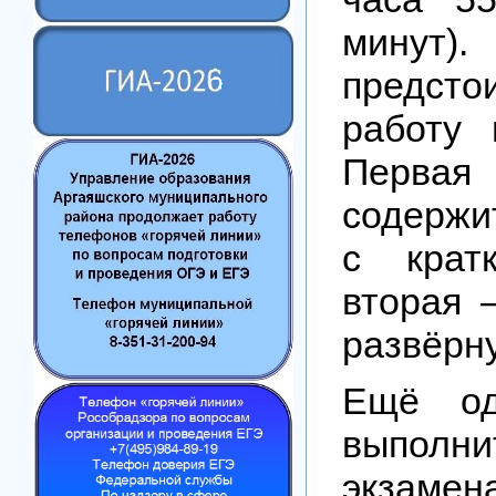
минут)
предсто
работу 
Перв
содержи
с крат
вторая 
развёрн
Ещё од
выполни
экзамен