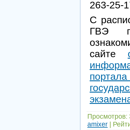
263-25-1
С распи
ГВЭ г
ознак
сайте
информа
порта
государс
экзамен
Просмотров
:
amixer
|
Рейт