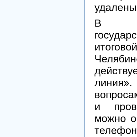
удалены 
В п
государ
итоговой
Челябин
действ
линия
вопроса
и пров
можно о
телефо