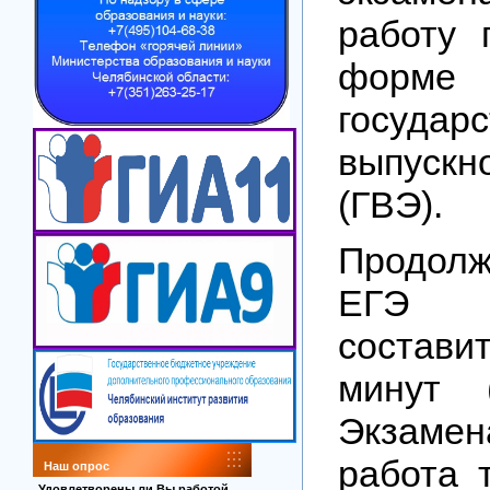
работу 
форме
государс
выпускн
(ГВЭ).
Продолж
ЕГЭ 
состав
минут 
Экзамен
работа 
Наш опрос
Удовлетворены ли Вы работой