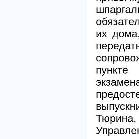
шпаргал
обязате
их дома
передат
сопров
пункте
экза
предост
выпуск
Тюрина
Управле