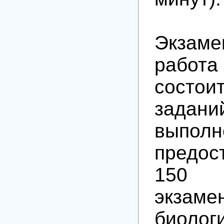
Экзаме
работа
сост
зад
выполн
предос
150 
экз
биолог