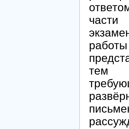
ответо
части
экзаме
работы
предст
тем с
требую
развёр
письме
рассуж