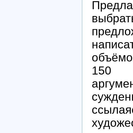
Предла
выбра
предло
написа
объём
150
аргуме
суж
ссылая
художе