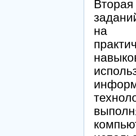
Втор
задани
на 
практи
навыко
исполь
инфор
техн
выпол
комп