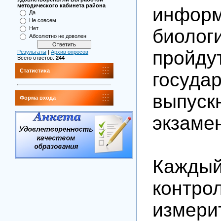
методического кабинета района
инфо
Да
Не совсем
Нет
биоло
Абсолютно не доволен
пройд
Результаты
|
Архив опросов
Всего ответов:
244
Статистика
госуда
выпуск
Форма входа
экзаме
Кажды
контро
измери