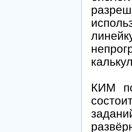
разреш
исполь
лин
непрог
калькул
КИМ по
состои
зад
развёр