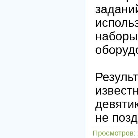
задани
исполь
наборы
оборуд
Резуль
извест
девяти
не позд
Просмотров
: