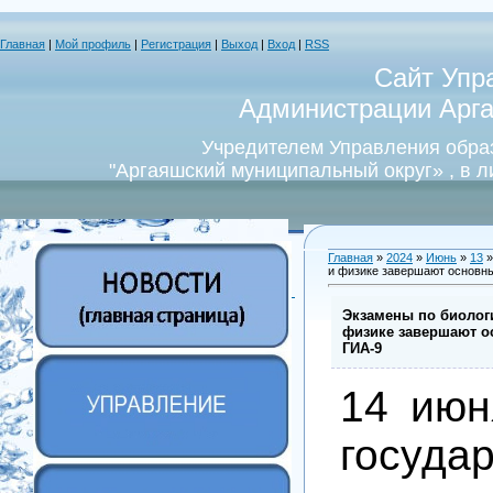
Главная
|
Мой профиль
|
Регистрация
|
Выход
|
Вход
|
RSS
Сайт Упр
Администрации Арга
Учредителем Управления обра
"Аргаяшский муниципальный округ» , в 
Главная
»
2024
»
Июнь
»
13
»
и физике завершают основны
Экзамены по биологи
физике завершают о
ГИА-9
14 июн
госуда