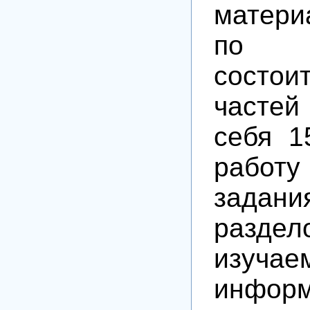
матер
по ин
состо
частей
себя 1
работ
задан
раздел
изучае
информ