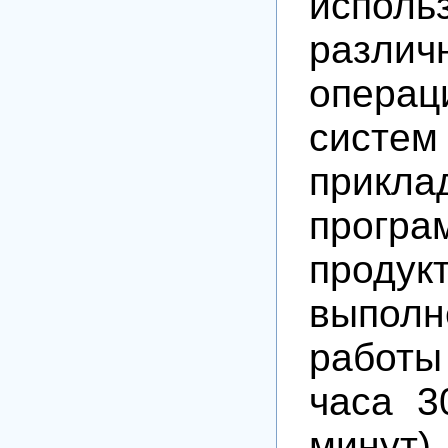
исполь
различ
операц
систем
прикла
програ
прод
выпол
работы
часа 3
минут)