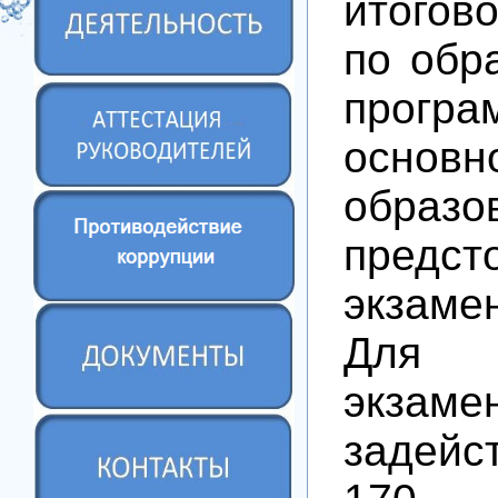
итогов
по обр
програ
основ
образо
предс
экзаме
Для п
экзаме
задейс