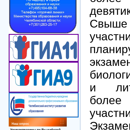
девяти
Свыш
участн
планир
экз
биолог
и лит
бол
участни
Экз
Наш опрос
Удовлетворены ли Вы работой