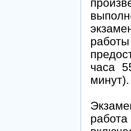
произ
выполн
экзаме
работы
предос
часа 5
минут).
Экзаме
работ