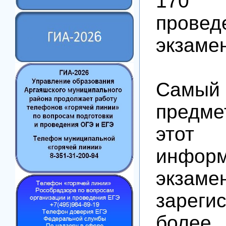
170
провед
экзаме
Самый
предме
это
инфор
экзаме
зареги
боле