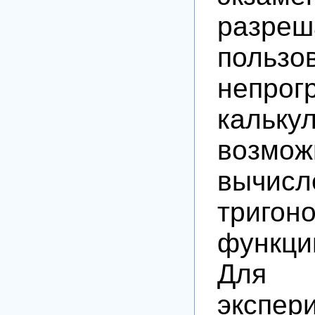
разреш
пользо
непрог
кальк
возмож
вычисл
тригон
функци
Для в
экспер