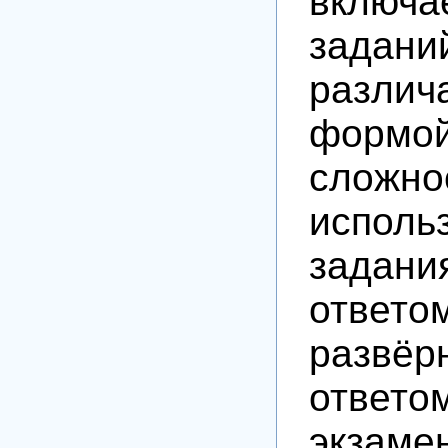
включа
задани
различ
формо
сложно
исполь
задани
отв
развёр
ответо
экзаме