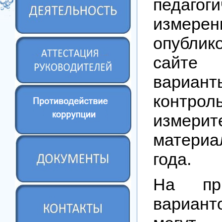
педагоги
измере
опублик
сайте
вариант
контрол
измерит
материа
года.
На пр
вариант