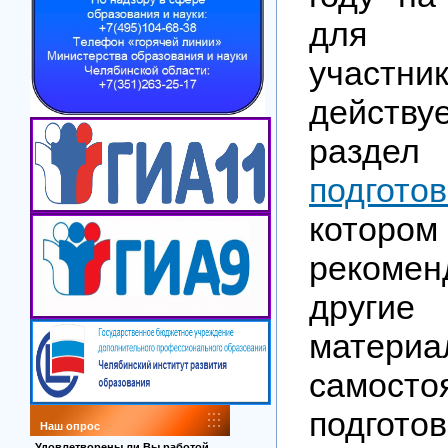
для 
участни
дейст
разд
подготов
котор
реком
други
матер
самосто
подгот
Наш опрос
Удовлетворены ли Вы работой