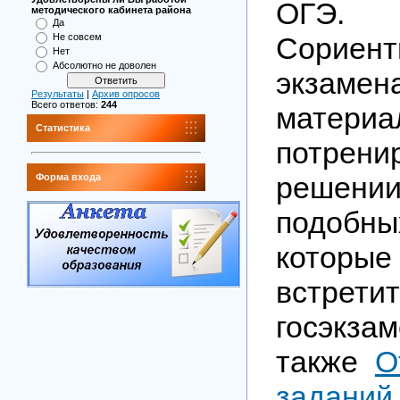
ОГЭ.
методического кабинета района
Да
Сориен
Не совсем
Нет
Абсолютно не доволен
экзамен
Результаты
|
Архив опросов
Всего ответов:
244
мате
Статистика
потрен
решени
Форма входа
подоб
котор
встре
госэкза
также
О
заданий