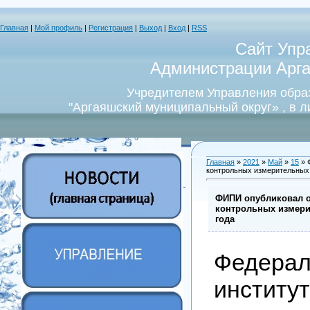
Главная
|
Мой профиль
|
Регистрация
|
Выход
|
Вход
|
RSS
Сайт Упр
Администрации Арга
Учредителем Управления обра
"Аргаяшский муниципальный округ» , в 
Главная
»
2021
»
Май
»
15
» 
контрольных измерительных
ФИПИ опубликовал 
контрольных измери
года
Федера
институт