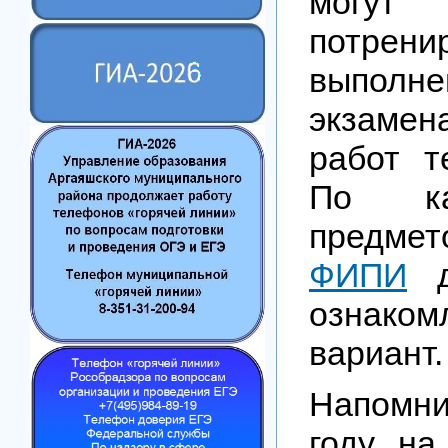
могут
потрен
выполне
экзамен
работ т
По ка
предме
ФИПИ
д
ознако
вариант.
Напомни
году н