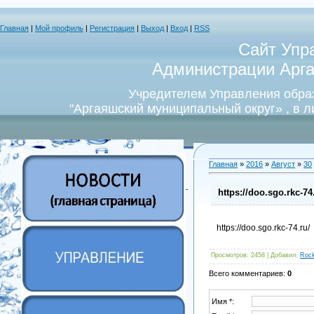
Главная
|
Мой профиль
|
Регистрация
|
Выход
|
Вход
|
RSS
Сайт Упр
Администрации Арга
Учредителем Управления обра
"Аргаяшский муниципальный округ» , в 
Главная
»
2016
»
Август
»
30
https://doo.sgo.rkc-74
https://doo.sgo.rkc-74.ru/
Просмотров
: 2458 |
Добавил
:
Roc
Всего комментариев
:
0
Имя *: