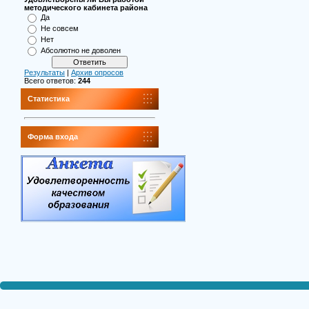
методического кабинета района
Да
Не совсем
Нет
Абсолютно не доволен
Результаты
|
Архив опросов
Всего ответов:
244
Статистика
Форма входа