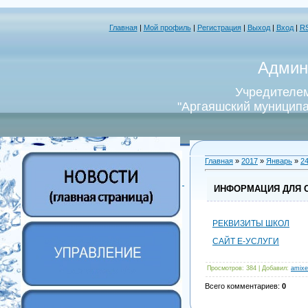
Главная
|
Мой профиль
|
Регистрация
|
Выход
|
Вход
|
R
Админ
Учредителем
"Аргаяшский муниципа
Главная
»
2017
»
Январь
»
2
ИНФОРМАЦИЯ ДЛЯ СЕ
РЕКВИЗИТЫ ШКОЛ
САЙТ Е-УСЛУГИ
Просмотров
: 384 |
Добавил
:
amixe
Всего комментариев
:
0