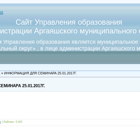
SS
Сайт Управления образования
истрации Аргаяшского муниципального о
 Управления образования является муниципальное
льный округ» , в лице администрации Аргаяшского м
4
» ИНФОРМАЦИЯ ДЛЯ СЕМИНАРА 25.01.2017Г.
МИНАРА 25.01.2017Г.
r
|
Рейтинг
:
0.0
/
0