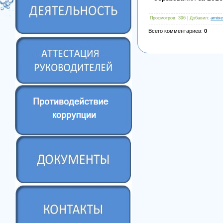
Просмотров
: 396 |
Добавил
:
amixe
Всего комментариев
:
0