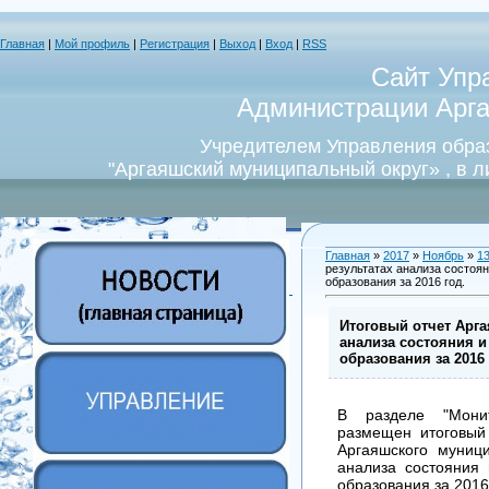
Главная
|
Мой профиль
|
Регистрация
|
Выход
|
Вход
|
RSS
Сайт Упр
Администрации Арга
Учредителем Управления обра
"Аргаяшский муниципальный округ» , в 
Главная
»
2017
»
Ноябрь
»
1
результатах анализа состоя
образования за 2016 год.
Итоговый отчет Арга
анализа состояния и
образования за 2016 
В разделе "Монит
размещен итоговый
Аргаяшского муници
анализа состояния 
образования за 2016