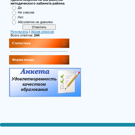
методического кабинета района
Да
Не совсем
Нет
Абсолютно не доволен
Результаты
|
Архив опросов
Всего ответов:
244
Статистика
Форма входа