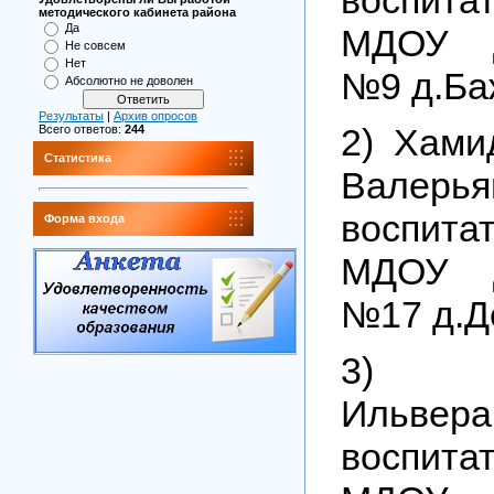
методического кабинета района
Да
МДОУ Д
Не совсем
Нет
№9 д.Ба
Абсолютно не доволен
Результаты
|
Архив опросов
2) Хами
Всего ответов:
244
Статистика
Валер
воспит
Форма входа
МДОУ Д
№17 д.Д
3) Б
Ильвер
воспит