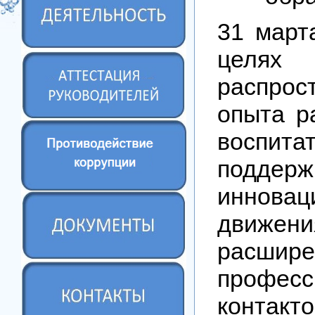
31 март
целях
распрос
опыта р
воспита
поддерж
инновац
движени
расшире
професс
контакт