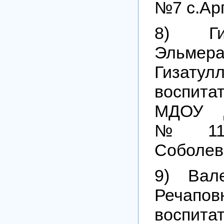
№7 с.Ар
8) Гим
Эльмер
Гизат
воспит
МДОУ Д
№11 
Соболев
9) Вал
Реча
воспит