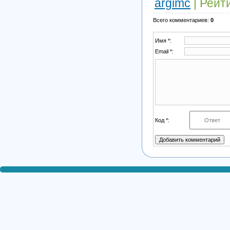
argimc
|
Рейт
Всего комментариев
:
0
Имя *:
Email *:
Код *: