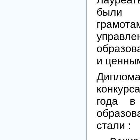
были 
грамота
управле
образов
и ценны
Диплома
конкур
года в
образо
стали :