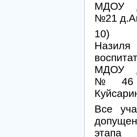
МДОУ Д
№21 д.А
10) Д
Назиля
воспит
МДОУ Д
№46 д
Куйсари
Все уч
допущен
этапа