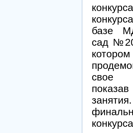
конкурса
конкурс
базе М
сад №20
котором
продемо
свое 
показа
заняти
финал
конку