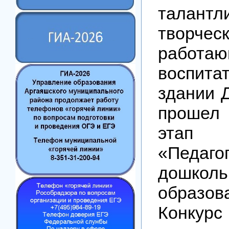
талантл
творчес
работа
воспи
здании 
прошел
этап 
«Педа
дошколь
образов
Конкур