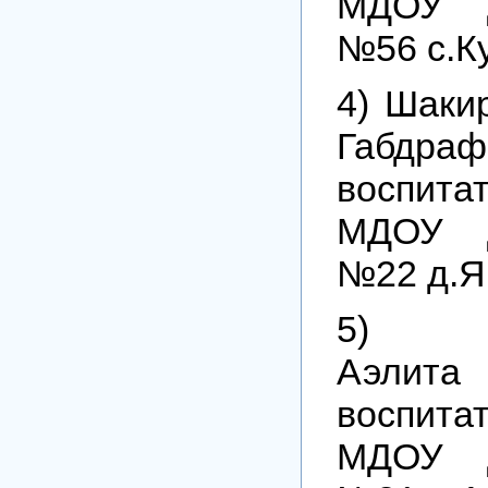
МДОУ Д
№56 с.К
4) Шаки
Габдр
воспит
МДОУ Д
№22 д.Я
5) Га
Аэлита
воспит
МДОУ Д