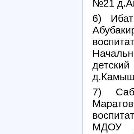
№21 д.А
6) Иба
Абуба
воспит
Началь
детск
д.Камыш
7) Саб
Мара
воспит
МДОУ Д