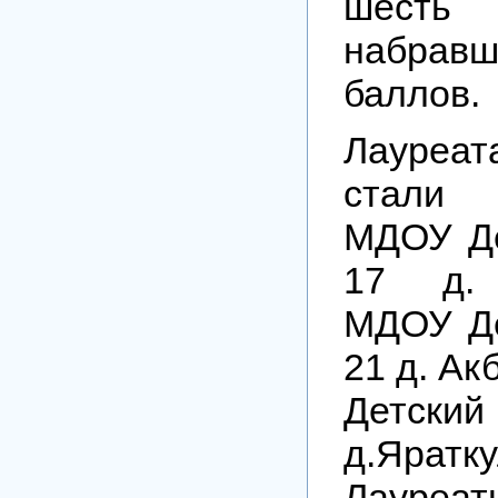
шесть
набрав
баллов.
Лауреат
стали
МДОУ Д
17 д. 
МДОУ Д
21 д. А
Детски
д.Яратку
Лауреа