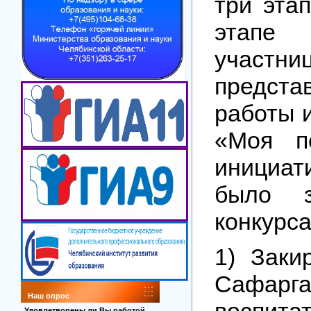
три эта
этапе
участни
предст
работы и
«Моя пе
инициат
было з
конкурса
1) Заки
Сафар
Наш опрос
воспит
Удовлетворены ли Вы работой