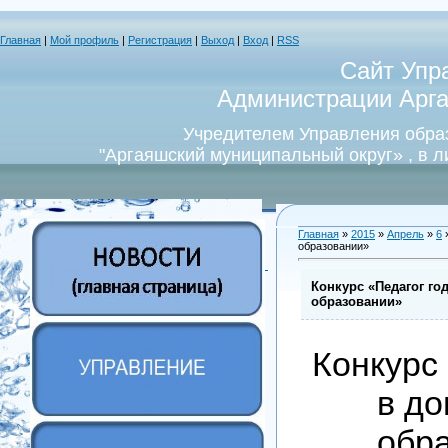
Главная
|
Мой профиль
|
Регистрация
|
Выход
|
Вход
|
RSS
Сайт Упр
Администрации Арга
Учредителем Управления обра
"Аргаяшский муниципальный округ» , в 
Главная
»
2015
»
Апрель
»
6
»
образовании»
Конкурс «Педагог го
образовании»
Конкурс 
в д
обр