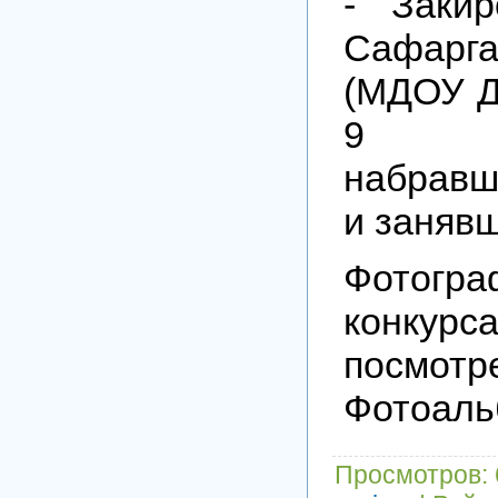
- Заки
Сафарга
(МДОУ Д
9 д.Б
набравш
и занявш
Фото
конку
посм
Фотоаль
Просмотров
: