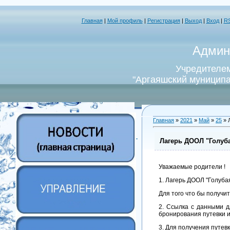
Главная
|
Мой профиль
|
Регистрация
|
Выход
|
Вход
|
R
Админ
Учредителем
"Аргаяшский муниципа
Главная
»
2021
»
Май
»
25
» 
Лагерь ДООЛ "Голуба
Уважаемые родители !
1. Лагерь ДООЛ "Голубая
Для того что бы получи
2. Ссылка с данными д
бронирования путевки и
​3. Для получения путе