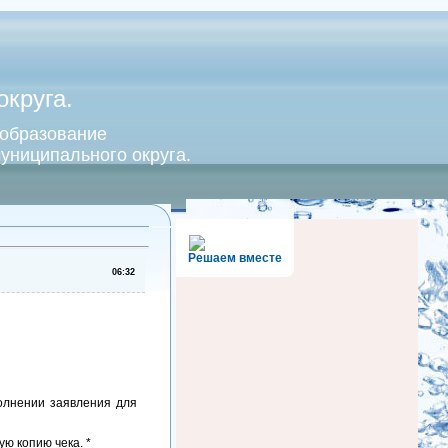
круга.
 образование
униципального округа.
Решаем вместе
06:32
полнении заявления для
ю копию чека. *