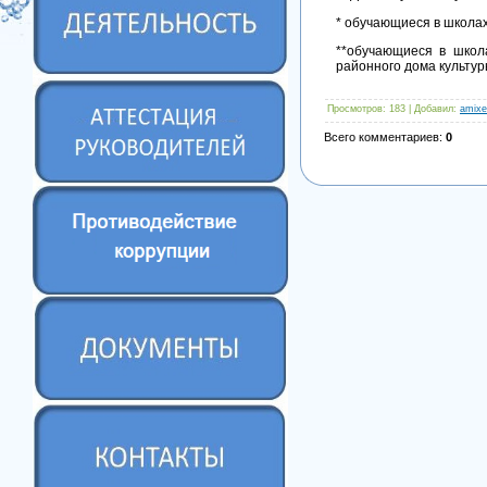
* обучающиеся в школах
**обучающиеся в школа
районного дома культуры
Просмотров
: 183 |
Добавил
:
amixe
Всего комментариев
:
0