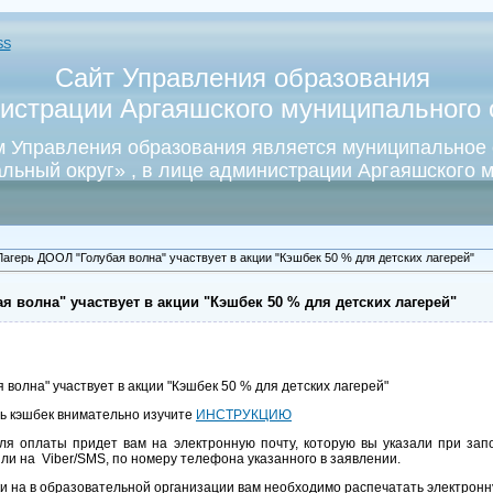
SS
Сайт Управления образования
истрации Аргаяшского муниципального о
 Управления образования является муниципальное
льный округ» , в лице администрации Аргаяшского м
Лагерь ДООЛ "Голубая волна" участвует в акции "Кэшбек 50 % для детских лагерей"
я волна" участвует в акции "Кэшбек 50 % для детских лагерей"
 волна" участвует в акции "Кэшбек 50 % для детских лагерей"
ть кэшбек внимательно изучите
ИНСТРУКЦИЮ
ля оплаты придет вам на электронную почту, которую вы указали при за
ли на Viber/SMS, по номеру телефона указанного в заявлении.
вки на в образовательной организации вам необходимо распечатать электронну