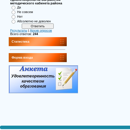
методического кабинета района
Да
Не совсем
Нет
Абсолютно не доволен
Результаты
|
Архив опросов
Всего ответов:
244
Статистика
Форма входа