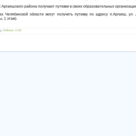
 Аргаяшского района получают путевки в своих образовательных организаци
х Челябинской области могут получить путевку по адресу п.Аргаяш, ул.
, 1 этаж).
r
|
Рейтинг
:
0.0
/
0