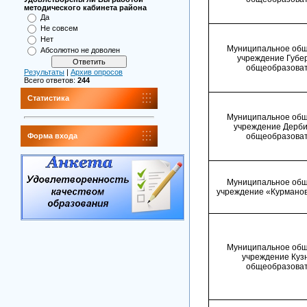
методического кабинета района
Да
Не совсем
Нет
Муниципальное общ
Абсолютно не доволен
учреждение Губе
общеобразоват
Результаты
|
Архив опросов
Всего ответов:
244
Статистика
Муниципальное общ
учреждение Дерби
общеобразоват
Форма входа
Муниципальное общ
учреждение «Курманов
Муниципальное общ
учреждение Куз
общеобразоват