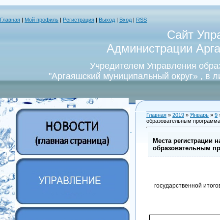
Главная
|
Мой профиль
|
Регистрация
|
Выход
|
Вход
|
RSS
Сайт Упр
Администрации Арга
Учредителем Управления обра
"Аргаяшский муниципальный округ» , в 
Главная
»
2019
»
Январь
»
9
образовательным программам
Места регистрации н
образовательным пр
государственной итого