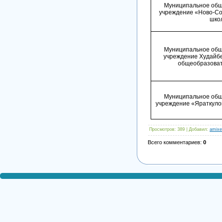
Муниципальное общ
учреждение «Ново-Со
шко
Муниципальное общ
учреждение Худайб
общеобразоват
Муниципальное общ
учреждение «Яраткуло
Просмотров
: 389 |
Добавил
:
amixe
Всего комментариев
:
0