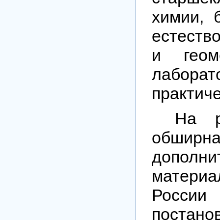
химии, 
естеств
и геом
лабо
практиче
На р
обширн
дополни
материа
России
постано