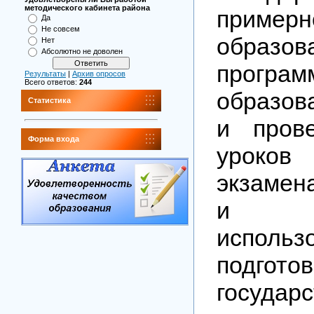
методического кабинета района
приме
Да
Не совсем
образов
Нет
Абсолютно не доволен
прогр
Результаты
|
Архив опросов
Всего ответов:
244
образов
Статистика
и пров
Форма входа
уроков
экзамен
и м
испол
под
государ