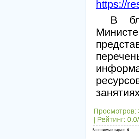
https://r
В бл
Минис
предста
пере
информ
ресурсо
занятиях
Просмотров
:
|
Рейтинг
:
0.0
/
Всего комментариев
:
0