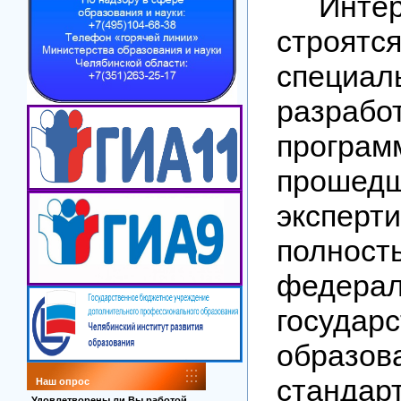
Инте
строя
специал
разрабо
прогр
прошед
экспер
полност
федера
государ
образов
станда
Наш опрос
Удовлетворены ли Вы работой