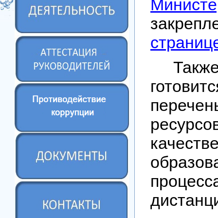
Министе
закреп
страниц
Такж
готови
переч
рес
качеств
образов
про
дистанц