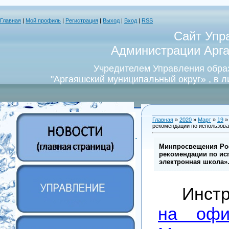
Главная
|
Мой профиль
|
Регистрация
|
Выход
|
Вход
|
RSS
Сайт Упр
Администрации Арга
Учредителем Управления обра
"Аргаяшский муниципальный округ» , в 
Главная
»
2020
»
Март
»
19
»
рекомендации по использова
Минпросвещения Рос
рекомендации по ис
электронная школа»
Инст
на офи