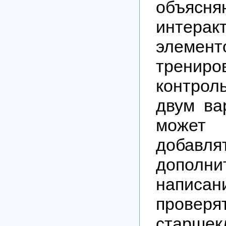
объяс
интерак
элемен
трениро
контрол
двум ва
может 
доба
дополни
напис
проверя
старше