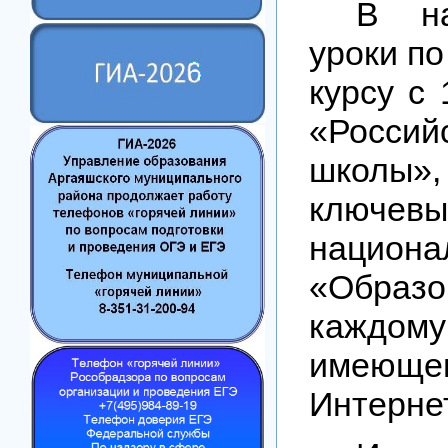
В на
уроки п
курсу с 
«Россий
школы
ключе
национ
«Образо
каждом
имеющ
Интернет