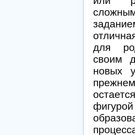
или р
сложны
задани
отличн
для ро
своим 
новых у
прежн
остае
фигурой
образов
процес