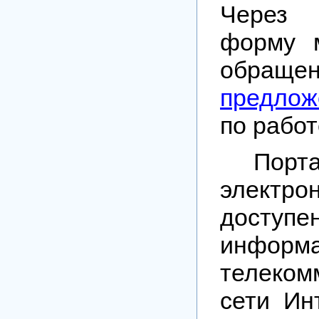
Через
форму 
обраще
предлож
по работ
Порт
элект
дос
информа
телеком
сети Ин