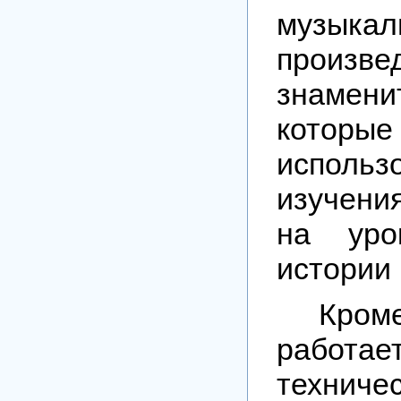
музыкал
произве
знаме
которы
испол
изучени
на уро
истории
Кроме
рабо
техниче