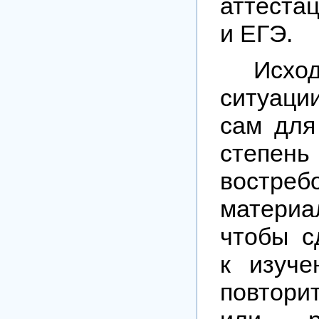
аттеста
и ЕГЭ.
Исхо
ситуаци
сам для
степень
востреб
матери
чтобы с
к изуче
повтор