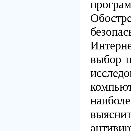
програ
Обостр
безопа
Интерн
выбор ц
исслед
компью
наибол
выясн
антиви