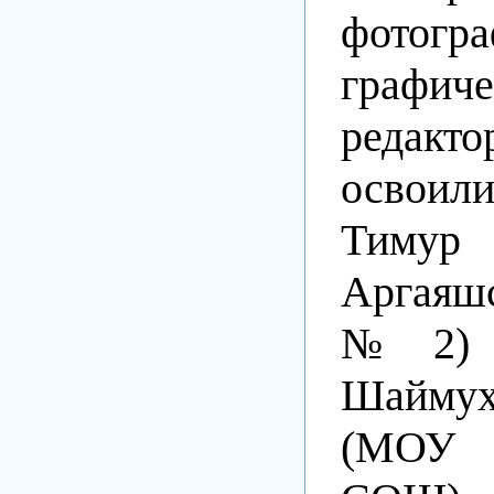
фото
графич
редакт
освои
Тим
Аргая
№2) 
Шаймух
(МОУ 