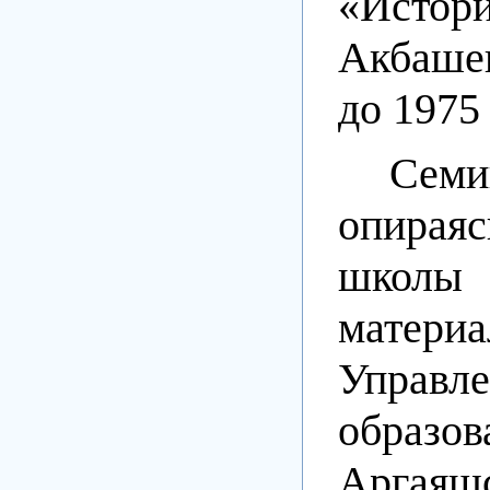
«Истор
Акбаше
до 1975
Семи
опирая
школы
матери
Управл
образов
Аргаяш