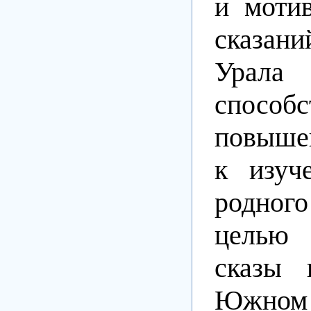
и моти
сказа
Ура
способс
повыше
к изуч
родного
целью 
сказы 
Южном