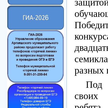
защит
обучаю
Победи
конку
двадцат
семикл
разных 
Под 
своих 
ребят