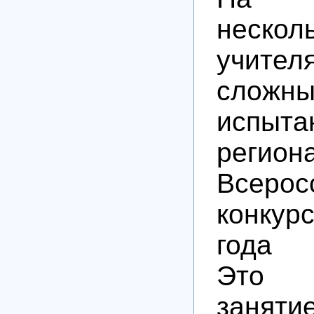
неско
учит
сложны
испыта
регион
Всерос
конку
года Р
Это 
заня