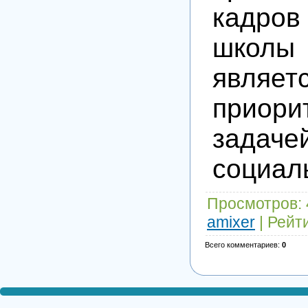
кадро
школ
являет
приори
задач
социал
Просмотров
:
amixer
|
Рейт
Всего комментариев
:
0