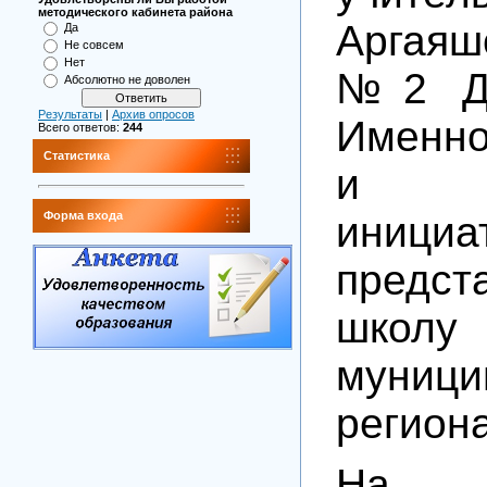
методического кабинета района
Аргая
Да
Не совсем
Нет
№2 Да
Абсолютно не доволен
Результаты
|
Архив опросов
Именно
Всего ответов:
244
Статистика
и
инициа
Форма входа
предст
шк
муниц
регион
На п