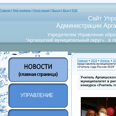
Главная
|
Мой профиль
|
Регистрация
|
Выход
|
Вход
|
RSS
Сайт Упр
Администрации Арга
Учредителем Управления обра
"Аргаяшский муниципальный округ» , в 
Главная
»
2019
»
Апрель
»
15
представляла муниципалитет
«Учитель года России-2019"
Учитель Аргаяшског
муниципалитет в ре
конкурса «Учитель г