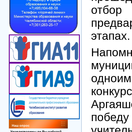
от
предва
этапах.
Напом
муници
одноим
кон
Аргая
побед
учител
Наш опрос
Удовлетворены ли Вы работой