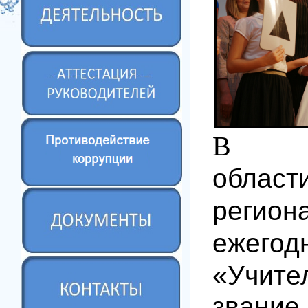
В
Чел
обла
регио
ежегод
«Учите
зван