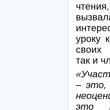
чтени
вызва
интер
уроку 
своих 
так и ч
«Участ
– это,
неоце
это н