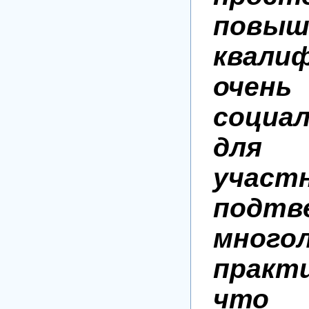
повыш
квалиф
очен
социа
для
учас
подтв
много
практ
чт