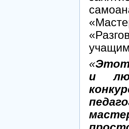
само
«Маст
«Ра
учащим
«
Этот 
и лю
конкур
педаго
маст
прос