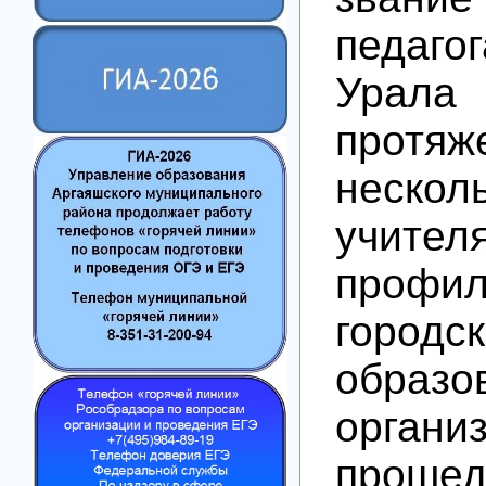
педаг
Урала
протяж
неско
учит
про
городс
образо
органи
проше