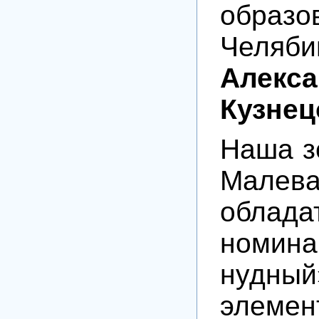
образо
Челяби
Алекс
Кузнец
Наша з
Мале
облада
номина
нудный
элемен