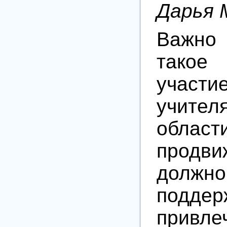
Дарья 
Важно 
тако
участ
учите
обл
продви
дол
подде
привле