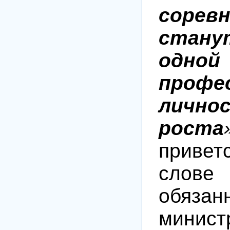
сорев
станут
одной
профе
лично
роста
привет
слове
обязан
минист