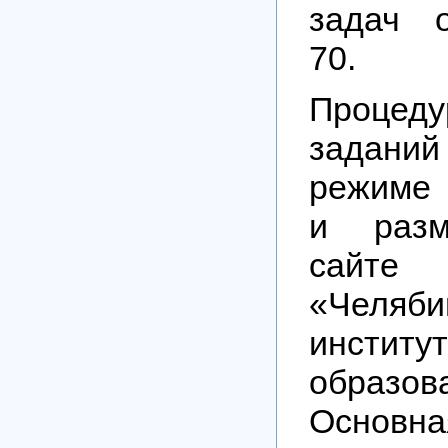
задач 
70.
Процед
заданий
режиме
и разм
сайте
«Челяби
инстит
образов
Основн