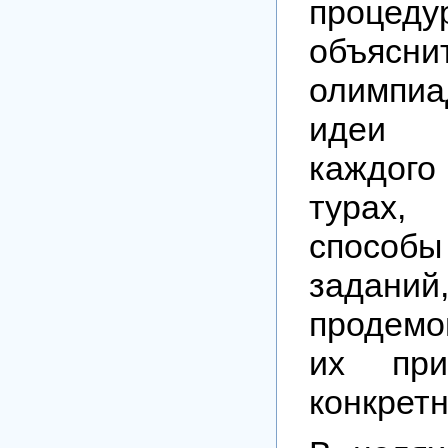
проц
объясни
олимпи
идеи
каждого 
турах,
способ
задани
продемо
их при
конкрет