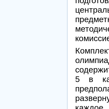
подгото
централ
предмет
методич
комисси
Комплек
олимпиа
содержит
5 в ка
предпол
разверн
каждое