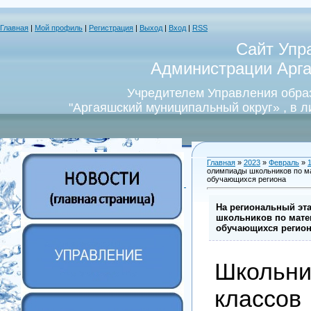
Главная
|
Мой профиль
|
Регистрация
|
Выход
|
Вход
|
RSS
Сайт Упр
Администрации Арга
Учредителем Управления обра
"Аргаяшский муниципальный округ» , в 
Главная
»
2023
»
Февраль
»
олимпиады школьников по м
обучающихся региона
На региональный эт
школьников по мате
обучающихся регио
Школь
классов