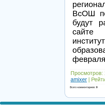
региона
ВсОШ п
будут 
сайте 
инстит
образо
февраля 
Просмотров
:
amixer
|
Рейт
Всего комментариев
:
0