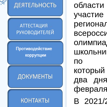
облас
уча
регион
всеросс
олимпи
школьн
по ма
которы
два дн
февраля 
В 2021/