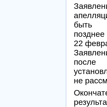
Заяв
апелля
быть 
позднее
22 февра
Заявлен
после
установл
не расс
Окончат
результ