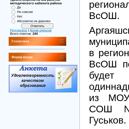
регион
методического кабинета района
Да
ВсОШ.
Не совсем
Нет
Абсолютно не доволен
Аргаяшс
Результаты
|
Архив опросов
Всего ответов:
244
муницип
Статистика
в регио
Форма входа
ВсОШ п
будет 
одиннад
из МОУ
СОШ №
Гуськов.