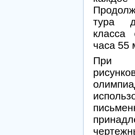
Продолж
тура д
класса 
часа 55 
При п
рисунк
олимп
исполь
письмен
принад
чертежн