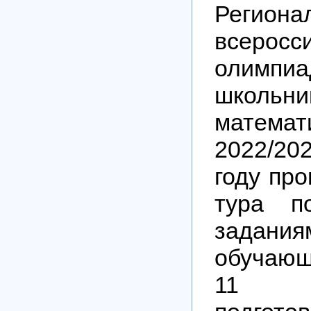
Регион
всеросс
олимпи
школь
мате
2022/2
году про
тура п
зада
обучающ
11 к