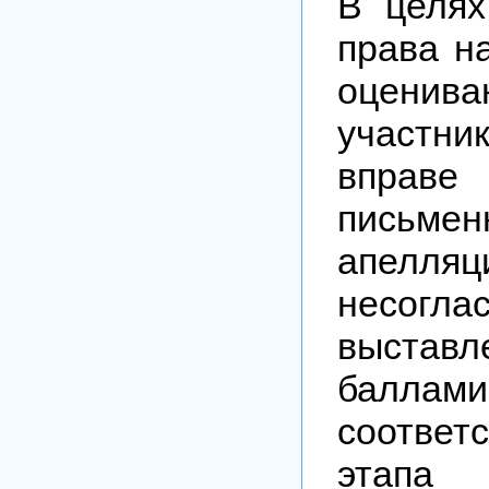
В целях
права н
оценив
участни
вправ
письме
апел
несо
выставл
балла
соответ
этапа 