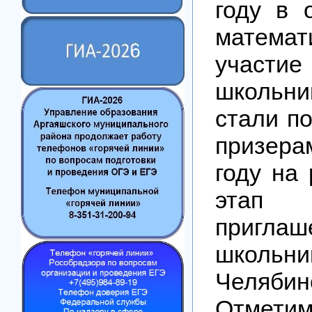
году в 
матема
учас
школьник
стали п
призер
году на
этап 
пригл
школьни
Челябин
Отмети