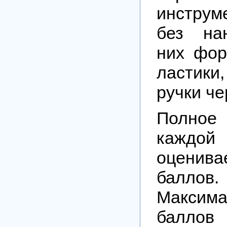
инструм
без на
них фор
ластик
ручки че
Полно
каждо
оцени
баллов.
Максим
баллов