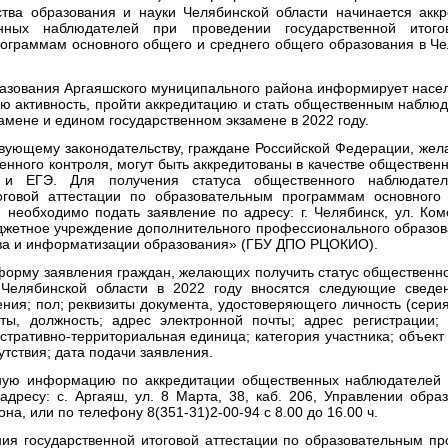
тва образования и науки Челябинской области начинается аккр
енных наблюдателей при проведении государственной итого
ограммам основного общего и среднего общего образования в Че
вания Аргаяшского муниципального района информирует насел
ую активность, пройти аккредитацию и стать общественным наблю
амене и едином государственном экзамене в 2022 году.
щему законодательству, граждане Российской Федерации, жела
нного контроля, могут быть аккредитованы в качестве обществен
и ЕГЭ. Для получения статуса общественного наблюдате
тоговой аттестации по образовательным программам основного
 необходимо подать заявление по адресу: г. Челябинск, ул. Ком
джетное учреждение дополнительного профессионального образо
тва и информатизации образования» (ГБУ ДПО РЦОКИО).
му заявления граждан, желающих получить статус общественно
Челябинской области в 2022 году вносятся следующие сведе
ения; пол; реквизиты документа, удостоверяющего личность (серия
ты, должность; адрес электронной почты; адрес регистрации; 
стративно-территориальная единица; категория участника; объек
утствия; дата подачи заявления.
нформацию по аккредитации общественных наблюдателей н
адресу: с. Аргаяш, ул. 8 Марта, 38, каб. 206, Управлении обра
на, или по телефону 8(351-31)2-00-94 с 8.00 до 16.00 ч.
сударственной итоговой аттестации по образовательным пр