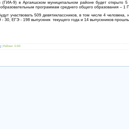
 (ГИА-9) в Аргаяшском муниципальном районе будет открыто 5 
о образовательным программам среднего общего образования – 1 
 участвовать 509 девятиклассников, в том числе 4 человека, 
 - 30, ЕГЭ - 198 выпускник текущего года и 14 выпускников прошлы
r
|
Рейтинг
:
0.0
/
0