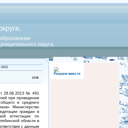
круга.
 образование
униципального округа.
-2022
Решаем вместе
13:06
от 28.06.2013 № 491
елей при проведении
 общего и среднего
иков» Министерство
едитации граждан в
вой аттестации по
лябинской области в
оответствии с данным