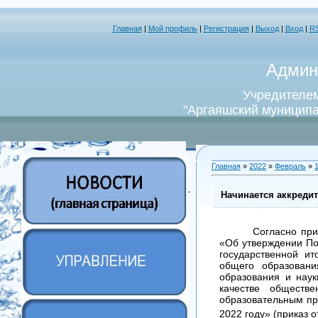
Главная
|
Мой профиль
|
Регистрация
|
Выход
|
Вход
|
R
Админ
Учредителем
"Аргаяшский муниципа
Главная
»
2022
»
Февраль
»
Начинается аккредит
Согласно при
«Об утверждении По
государственной и
общего образовани
образования и наук
качестве обществ
образовательным пр
2022 году» (приказ о