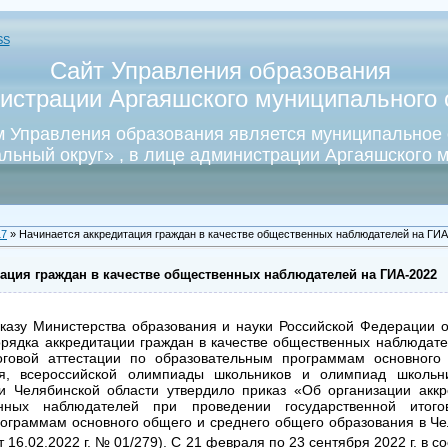
SS
Сайт Управления образования
истрации Аргаяшского муниципального о
 Управления образования является муниципальное
льный округ» , в лице администрации Аргаяшского м
17
» Начинается аккредитация граждан в качестве общественных наблюдателей на ГИА
ация граждан в качестве общественных наблюдателей на ГИА-2022
казу Министерства образования и науки Российской Федерации 
рядка аккредитации граждан в качестве общественных наблюдат
тоговой аттестации по образовательным программам основного
я, всероссийской олимпиады школьников и олимпиад школьн
и Челябинской области утвердило приказ «Об организации аккр
енных наблюдателей при проведении государственной итого
ограммам основного общего и среднего общего образования в Че
т 16.02.2022 г. № 01/279). С 21 февраля по 23 сентября
2022 г
. в с