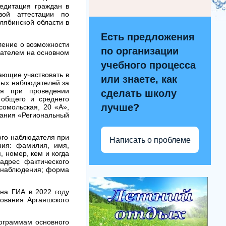
едитация граждан в
вой аттестации по
лябинской области в
Есть предложения
ение о возможности
по организации
дателем на основном
учебного процесса
ющие участвовать в
или знаете, как
ных наблюдателей за
ля при проведении
сделать школу
 общего и среднего
лучше?
сомольская, 20 «А»,
вания «Региональный
го наблюдателя при
Написать о проблеме
ния: фамилия, имя,
, номер, кем и когда
адрес фактического
т наблюдения; форма
а ГИА в 2022 году
зования Аргаяшского
ограммам основного