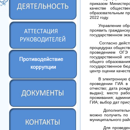
приказом Министерс
качестве обществ
образовательным пр
2022 году.
Управление образо
проявить гражданск
государственном экз
Согласно действую
процедурах обществе
проведением ОГЭ 
государственной и
общего образования
государственное бю
центр оценки качес
В электронную фор
проведении ГИА в 
отчество; дата рожд
выдан); место рабо
проживания; админи
ГИА; выбор дат прис
Дополнительную и
можно получить по 
муниципального райо
Для проведения го