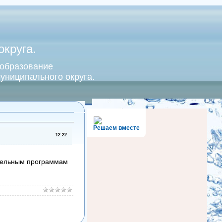
круга.
 образование
униципального округа.
Решаем вместе
12:22
ательным программам