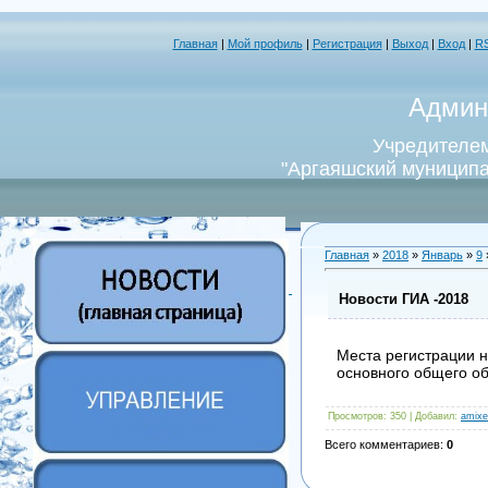
Главная
|
Мой профиль
|
Регистрация
|
Выход
|
Вход
|
R
Админ
Учредителем
"Аргаяшский муниципа
Главная
»
2018
»
Январь
»
9
Новости ГИА -2018
Места регистрации 
основного общего об
Просмотров
: 350 |
Добавил
:
amixe
Всего комментариев
:
0