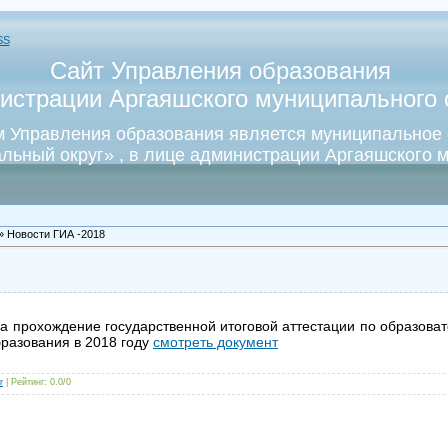
SS
Сайт Управления образования
истрации Аргаяшского муниципального о
 Управления образования является муниципальное
льный округ» , в лице администрации Аргаяшского м
» Новости ГИА -2018
на прохождение государственной итоговой аттестации по образов
разования в 2018 году
смотреть документ
r
|
Рейтинг
:
0.0
/
0