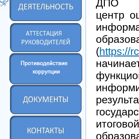
ДПО «
центр о
информа
образов
(
https://r
начинае
функцио
инфор
результа
государ
итогово
образов