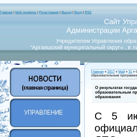
Главная
|
Мой профиль
|
Регистрация
|
Выход
|
Вход
|
RSS
Сайт Упр
Администрации Арга
Учредителем Управления обра
"Аргаяшский муниципальный округ» , в 
Главная
»
2017
»
Май
»
31
» 
образовательным программа
О результатах госуд
образовательным пр
образования
С 5 и
официал