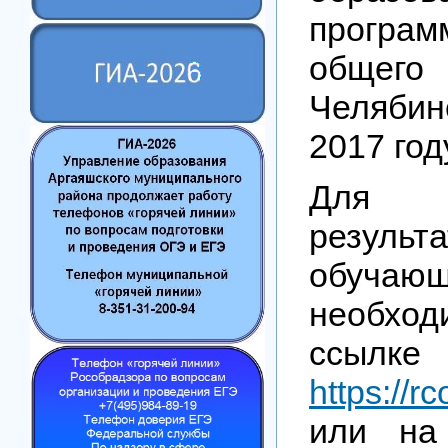
програ
общего
Челябин
2017 год
Для 
результа
обучаю
необхо
ссылке
https://r
или на