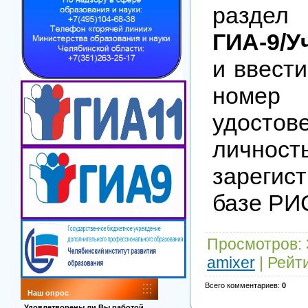
разд
ГИА-9/У
и ввест
номер
удостов
личност
зарегис
базе РИ
Просмотров
:
amixer
|
Рейт
Всего комментариев
:
0
Наш опрос
Удовлетворены ли Вы работой