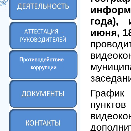
информа
года),
июня, 1
проводи
видеок
муници
заседан
График
пункто
видеоко
дополн