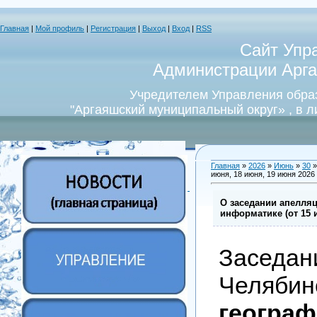
Главная
|
Мой профиль
|
Регистрация
|
Выход
|
Вход
|
RSS
Сайт Упр
Администрации Арга
Учредителем Управления обра
"Аргаяшский муниципальный округ» , в 
Главная
»
2026
»
Июнь
»
30
»
июня, 18 июня, 19 июня 2026 
О заседании апелля
информатике (от 15 
Заседа
Челяби
геогра