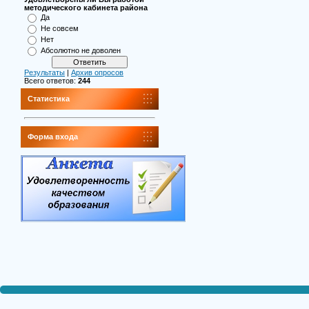
методического кабинета района
Да
Не совсем
Нет
Абсолютно не доволен
Результаты
|
Архив опросов
Всего ответов:
244
Статистика
Форма входа