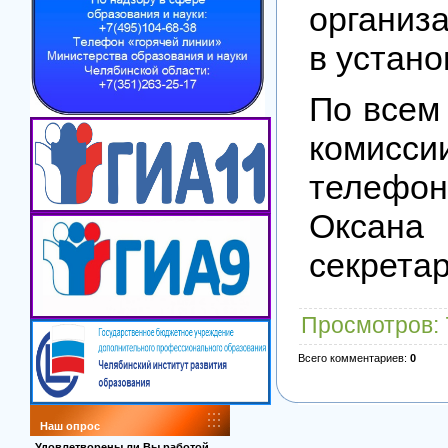
организ
в устано
По всем
комисс
телефон
Оксана
секретар
Просмотров
:
Всего комментариев
:
0
Наш опрос
Удовлетворены ли Вы работой