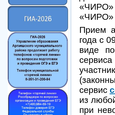
«ЧИРО»
«ЧИРО» 
Прием а
года с 0
виде по
серв
участн
(зако
сервис
c
из любой
при нев