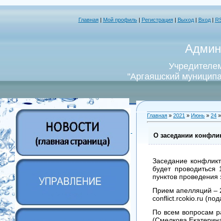
Главная
|
Мой профиль
|
Регистрация
|
Выход
|
Вход
|
R
Админ
Учредителем
"Аргаяшский муниципа
Главная
»
2021
»
Июнь
»
24
»
О заседании конфлик
Заседание конфликт
будет проводиться
пунктов проведения 
Прием апелляций – 2
conflict.rcokio.ru (
По всем вопросам р
(Смелкова Екатерина