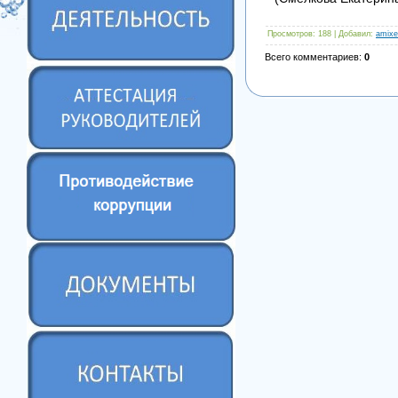
Просмотров
: 188 |
Добавил
:
amixe
Всего комментариев
:
0