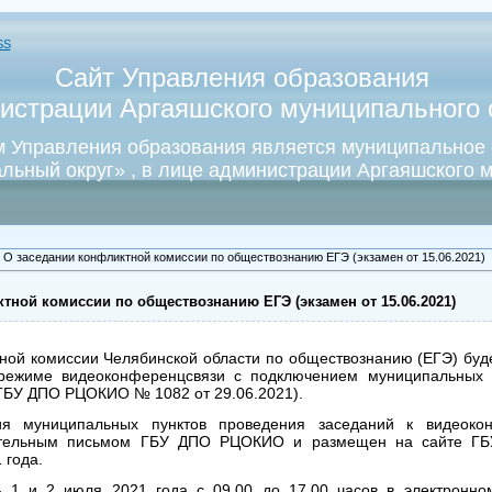
SS
Сайт Управления образования
истрации Аргаяшского муниципального о
 Управления образования является муниципальное
льный округ» , в лице администрации Аргаяшского м
 О заседании конфликтной комиссии по обществознанию ЕГЭ (экзамен от 15.06.2021)
тной комиссии по обществознанию ЕГЭ (экзамен от 15.06.2021)
ной комиссии Челябинской области по обществознанию (ЕГЭ) буде
режиме видеоконференцсвязи с подключением муниципальных 
 ГБУ ДПО РЦОКИО № 1082 от 29.06.2021).
я муниципальных пунктов проведения заседаний к видеокон
ительным письмом ГБУ ДПО РЦОКИО и размещен на сайте 
 года.
 1 и 2 июля 2021 года с 09.00 до 17.00 часов в электронно