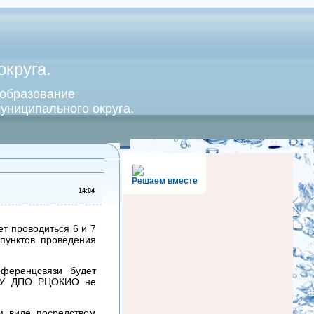
круга.
 образование
униципального округа.
Решаем вместе
14:04
т проводиться 6 и 7
пунктов проведения
ференцсвязи будет
ГБУ ДПО РЦОКИО не
м виде посредством