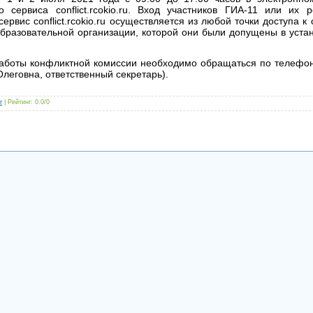
о сервиса conflict.rcokio.ru. Вход участников ГИА-11 или их 
ервис conflict.rcokio.ru осуществляется из любой точки доступа к 
образовательной организации, которой они были допущены в уста
аботы конфликтной комиссии необходимо обращаться по телефону
леговна, ответственный секретарь).
r
|
Рейтинг
:
0.0
/
0