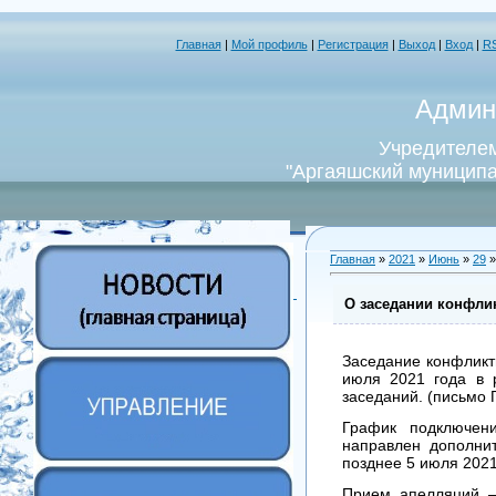
Главная
|
Мой профиль
|
Регистрация
|
Выход
|
Вход
|
R
Админ
Учредителем
"Аргаяшский муниципа
Главная
»
2021
»
Июнь
»
29
»
О заседании конфлик
Заседание конфликт
июля 2021 года в 
заседаний. (письмо
График подключени
направлен дополн
позднее 5 июля 2021
Прием апелляций –