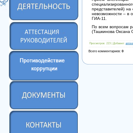
специализированног
представителей) на с
невозможности – в 
ГИА-11.
По всем вопросам р
(Ташкинова Оксана О
Просмотров
: 223 |
Добавил
:
amixe
Всего комментариев
:
0