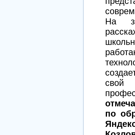
предст
совре
На з
расска
школь
рабо
технол
создает
сво
проф
отмеча
по об
Янде
Козло