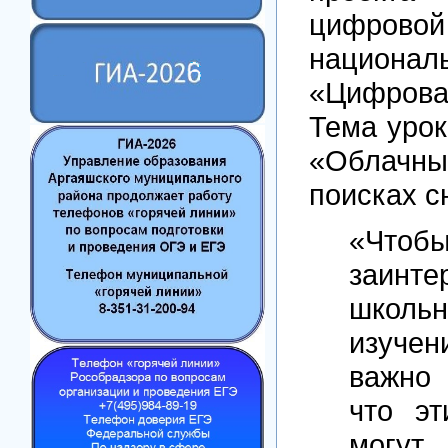
цифрово
национал
«Цифрова
Тема урок
«Облачны
поисках с
«Чтоб
заинте
школьн
изучен
важно 
что эт
могут 