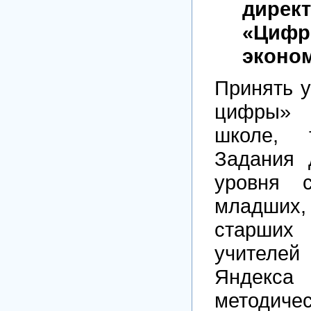
дире
«Цифр
эконом
Принять у
цифры»
школе,
Задания 
уровня с
младши
старших
учител
Яндекса
методиче