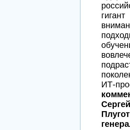
росс
гига
внима
подход
обучен
вовлеч
подрас
покол
ИТ-пр
комме
Серге
Плугот
генер