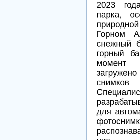
2023 год
парка, о
природно
Горном А
снежный б
горный б
момент 
загружен
снимков 
Специал
разрабат
для автом
фотос
распознав