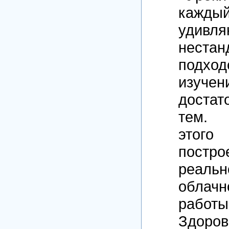
каж
удивля
нестан
под
изучен
достат
тем.
этог
пост
реаль
облачн
работы
Здор