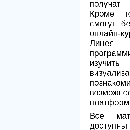
получат
Кроме то
смогут б
онлайн
Лиц
программ
изучи
визуализ
позна
возможно
платформы
Все мат
доступны 