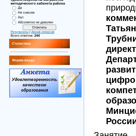
методического кабинета района
приро
Да
Не совсем
комме
Нет
Абсолютно не доволен
Татья
Результаты
|
Архив опросов
Трубни
Всего ответов:
244
Статистика
дирек
Депар
Форма входа
разви
цифро
комп
образ
Минц
Росси
Занятие