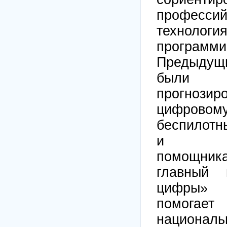
професси
техно
программи
Предыдущи
были 
прогнози
цифрово
беспилот
и пер
помощника
главный 
цифры» 
помогает
националь