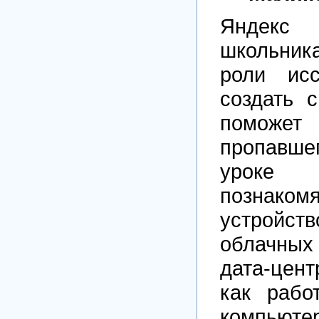
Яндекс
школьни
роли исс
создать с
помож
пропавш
уроке
позна
устройст
облачны
дата-цент
как рабо
компьюте