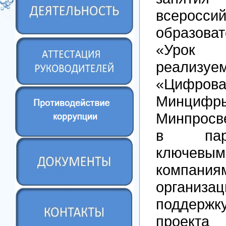
всероссий
образоват
«Урок
реализ
«Цифрова
Минциф
Минпросв
в пар
ключ
комп
орган
поддержк
проект