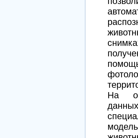
позвол
автома
распоз
жив
снимка
полу
помощ
фото
террит
На о
данны
специа
модел
животн