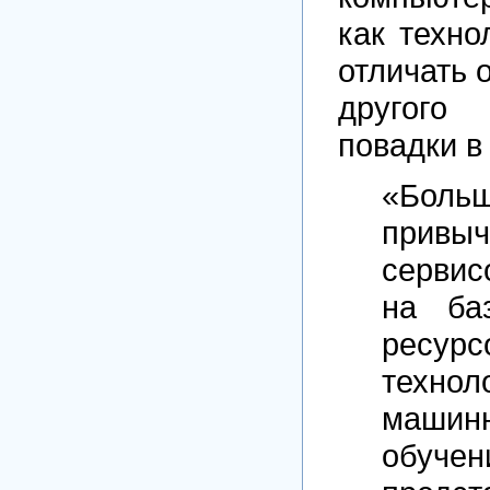
как техно
отличать 
другого
повадки в
«Больш
прив
сервис
на ба
ресур
технол
машин
обуче