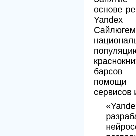
основе ре
Yandex
Сайлюгем
национа
популяци
краснокн
барсов
помощ
сервисов 
«Yan
разраб
нейрос