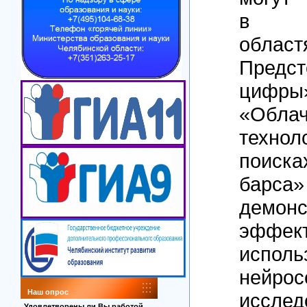
в р
област
Предст
цифр
«Обла
техн
поиск
барс
демонс
эффект
исполь
нейр
Наш опрос
исслед
Удовлетворены ли Вы работой