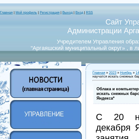
Главная
|
Мой профиль
|
Регистрация
|
Выход
|
Вход
|
RSS
Сайт Упр
Администрации Арга
Учредителем Управления обра
"Аргаяшский муниципальный округ» , в 
Главная
»
2023
»
Ноябрь
»
1
научатся искать снежных ба
Облака и компьютерн
искать снежных бар
Яндекса*
С 20 н
декабря 
заняти