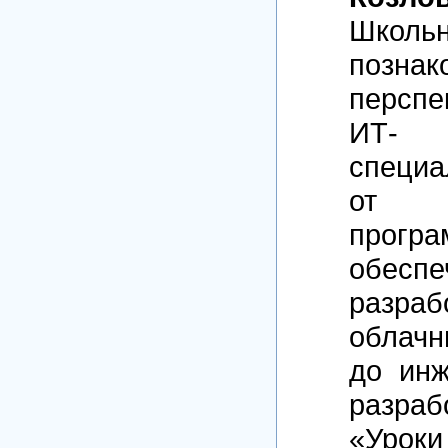
Школьн
позн
перспе
ИТ-
специа
от а
програ
обес
разраб
облачн
до инж
разраб
«Урок