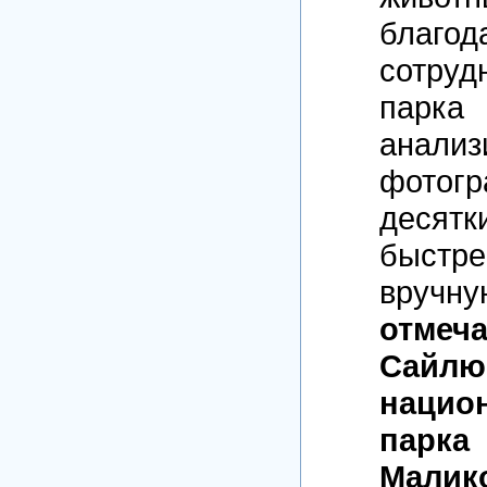
благ
сотруд
парк
анализ
фото
дес
быст
вручн
отмеча
Сайлю
нацио
пар
Малик