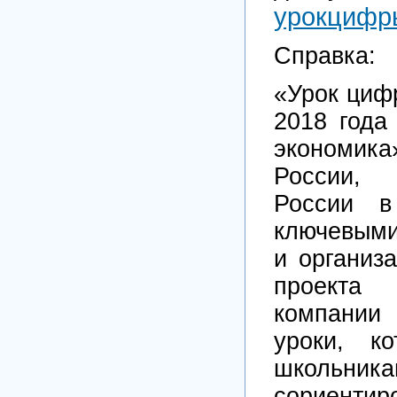
урокцифр
Справка:
«Урок циф
2018 год
экономи
России, 
России в
ключевым
и организ
проекта
компании
уроки, к
школьник
сориенти