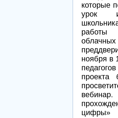
которые п
урок и
школьни
работы 
облачны
преддве
ноября в 
педаго
проекта 
просветит
вебин
прохож
цифры» 