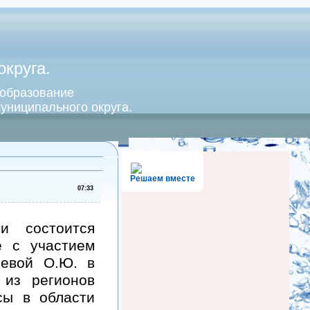
круга.
 образование
униципального округа.
Решаем вместе
07:33
и состоится
е с участием
ьевой О.Ю. в
из регионов
сы в области