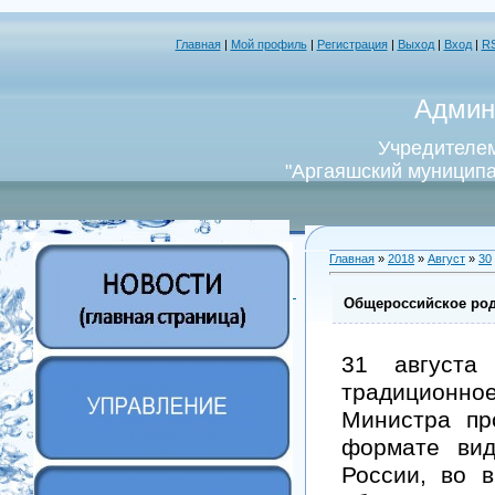
Главная
|
Мой профиль
|
Регистрация
|
Выход
|
Вход
|
R
Админ
Учредителем
"Аргаяшский муниципа
Главная
»
2018
»
Август
»
30
Общероссийское род
31 августа
традиционно
Министра пр
формате вид
России, во 