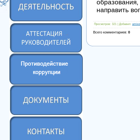
образовани
направить воп
Просмотров
: 321 |
Добавил
:
amixe
Всего комментариев
:
0