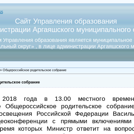
SS
Сайт Управления образования
истрации Аргаяшского муниципального о
 Управления образования является муниципальное
льный округ» , в лице администрации Аргаяшского м
» Общероссийское родительское собрание
ительское собрание
 2018 года в 13.00 местного времен
е Общероссийское родительское собрани
освещения Российской Федерации Васил
еоконференции с прямыми включениями 
время которых Министр ответит на вопро