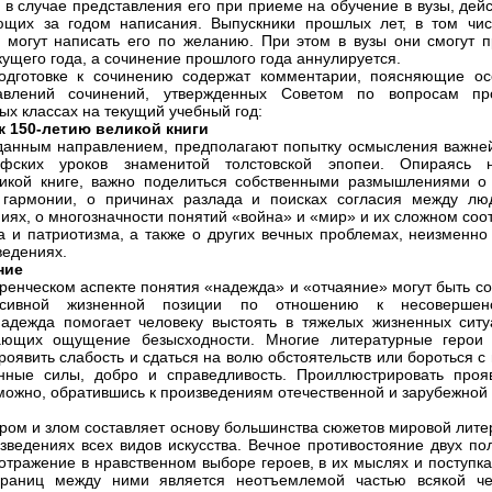
 в случае представления его при приеме на обучение в вузы, дей
ующих за годом написания. Выпускники прошлых лет, в том чи
, могут написать его по желанию. При этом в вузы они смогут п
кущего года, а сочинение прошлого года аннулируется.
одготовке к сочинению содержат комментарии, поясняющие ос
авлений сочинений, утвержденных Советом по вопросам про
ых классах на текущий учебный год:
к 150-летию великой книги
данным направлением, предполагают попытку осмысления важней
софских уроков знаменитой толстовской эпопеи. Опираясь 
икой книге, важно поделиться собственными размышлениями о
 гармонии, о причинах разлада и поисках согласия между л
ях, о многозначности понятий «война» и «мир» и их сложном соо
а и патриотизма, а также о других вечных проблемах, неизменно
ведениях.
ние
ренческом аспекте понятия «надежда» и «отчаяние» могут быть с
ссивной жизненной позиции по отношению к несовершен
Надежда помогает человеку выстоять в тяжелых жизненных ситу
ющих ощущение безысходности. Многие литературные герои 
оявить слабость и сдаться на волю обстоятельств или бороться с
нные силы, добро и справедливость. Проиллюстрировать проя
можно, обратившись к произведениям отечественной и зарубежной
ром и злом составляет основу большинства сюжетов мировой лите
зведениях всех видов искусства. Вечное противостояние двух по
отражение в нравственном выборе героев, в их мыслях и поступка
границ между ними является неотъемлемой частью всякой че