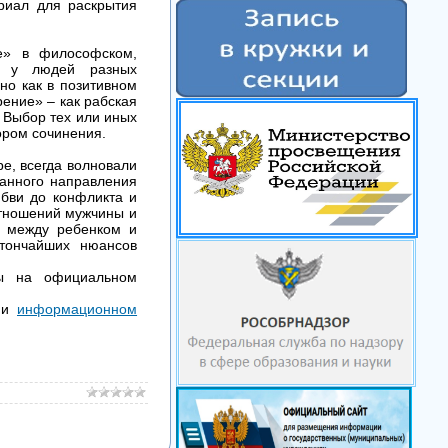
риал для раскрытия
е» в философском,
а у людей разных
но как в позитивном
рение» – как рабская
. Выбор тех или иных
ором сочинения.
е, всегда волновали
данного направления
бви до конфликта и
тношений мужчины и
и между ребенком и
тончайших нюансов
ны на официальном
и
информационном