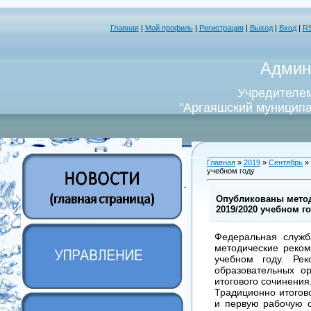
Главная
|
Мой профиль
|
Регистрация
|
Выход
|
Вход
|
R
Админ
Учредителем
"Аргаяшский муниципа
Главная
»
2019
»
Сентябрь
»
учебном году
Опубликованы метод
2019/2020 учебном г
Федеральная служб
методические реком
учебном году. Ре
образовательных ор
итогового сочинения
Традиционно итогов
и первую рабочую с