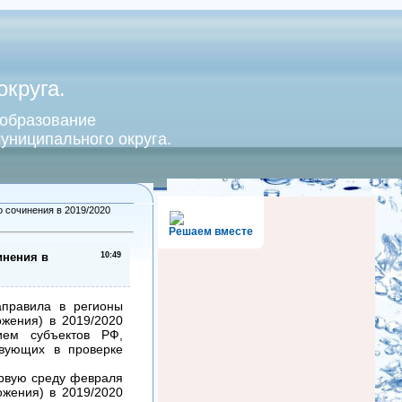
круга.
 образование
униципального округа.
 сочинения в 2019/2020
Решаем вместе
инения в
10:49
аправила в регионы
ожения) в 2019/2020
ием субъектов РФ,
твующих в проверке
ервую среду февраля
ожения) в 2019/2020