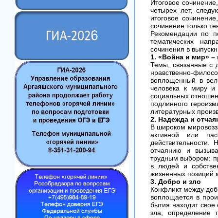
Итоговое сочинение,
четырех лет, след
итоговое сочинение
сочинение только те
Рекомендации по п
тематических напр
сочинения в выпускн
1.
«Война и мир» – 
Темы, связанные с 
нравственно-фило
воплощенный в вел
человека к миру и
социальных отношени
подлинного героизм
литературных произ
2.
Надежда и отчая
В широком мировозз
активной или па
действительности. 
отчаянию и вызыва
трудным выбором: пр
в людей и собстве
жизненных позиций 
3.
Добро и зло
Конфликт между доб
воплощается в прои
бытия находит свое 
зла, определение 