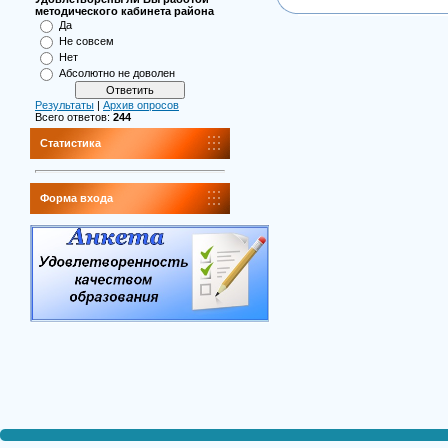
методического кабинета района
Да
Не совсем
Нет
Абсолютно не доволен
Результаты
|
Архив опросов
Всего ответов:
244
Статистика
Форма входа