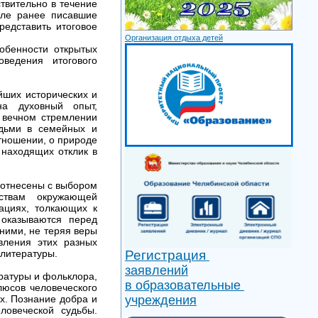
ствительно в течение
сле ранее писавшие
редставить итоговое
Организация отдыха детей
обенности открытых
ведения итогового
ших исторических и
на духовный опыт,
 вечном стремлении
юдьми в семейных и
тношении, о природе
 находящих отклик в
оотнесены с выбором
ствам окружающей
ациях, толкающих к
оказываются перед
 ними, не теряя веры
вления этих разных
 литературы.
Регистрация
заявлений
ратуры и фольклора,
в образовательные
люсов человеческого
х. Познание добра и
учреждения
ловеческой судьбы.