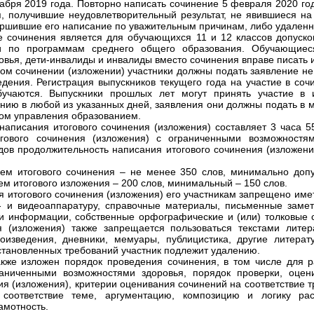
кабря 2019 года. Повторно написать сочинение 5 февраля 2020 го
, получившие неудовлетворительный результат, не явившиеся на
ершившие его написание по уважительным причинам, либо удаленн
 сочинения является для обучающихся 11 и 12 классов допуско
ии по программам среднего общего образования. Обучающие
вья, дети-инвалиды и инвалиды вместо сочинения вправе писать 
вом сочинении (изложении) участники должны подать заявление не
дения. Регистрация выпускников текущего года на участие в соч
бучаются. Выпускники прошлых лет могут принять участие в 
нию в любой из указанных дней, заявления они должны подать в 
ом управления образованием.
аписания итогового сочинения (изложения) составляет 3 часа 55
огового сочинения (изложения) с ограниченными возможностям
дов продолжительность написания итогового сочинения (изложени
м итогового сочинения – не менее 350 слов, минимально допу
м итогового изложения – 200 слов, минимальный – 150 слов.
 итогового сочинения (изложения) его участникам запрещено имет
о- и видеоаппаратуру, справочные материалы, письменные заме
и информации, собственные орфографические и (или) толковые 
я (изложения) также запрещается пользоваться текстами литер
оизведения, дневники, мемуары, публицистика, другие литерат
становленных требований участник подлежит удалению.
кже изложен порядок проведения сочинения, в том числе для р
аниченными возможностями здоровья, порядок проверки, оцен
ия (изложения), критерии оценивания сочинений на соответствие 
, соответствие теме, аргументацию, композицию и логику рас
амотность.