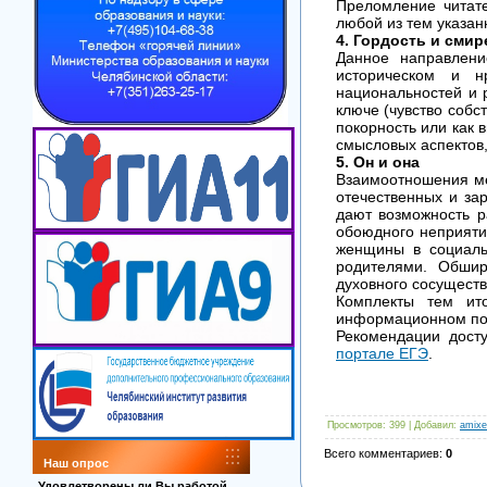
Преломление читате
любой из тем указан
4.
Гордость и смир
Данное направлени
историческом и н
национальностей и 
ключе (чувство собс
покорность или как 
смысловых аспектов,
5. Он и она
Взаимоотношения меж
отечественных и за
дают возможность р
обоюдного неприяти
женщины в социаль
родителями. Обши
духовного сосуществ
Комплекты тем ит
информационном пор
Рекомендации дост
портале ЕГЭ
.
Просмотров
: 399 |
Добавил
:
amixe
Всего комментариев
:
0
Наш опрос
Удовлетворены ли Вы работой