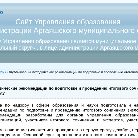
SS
Сайт Управления образования
истрации Аргаяшского муниципального о
 Управления образования является муниципальное
льный округ» , в лице администрации Аргаяшского м
26
» Опубликованы методические рекомендации по подготовке и проведению итогового
ические рекомендации по подготовке и проведению итогового соч
оду
а по надзору в сфере образования и науки подготовила и н
ендации по подготовке и проведению итогового сочинения (изл
комендации разработаны для органов управления образован
ганизаций, участников итогового сочинения и экспертов, учас
.
ое сочинение (изложение) проводится в первую среду декабря, п
реду мая. Основной срок проведения итогового сочинения (изл