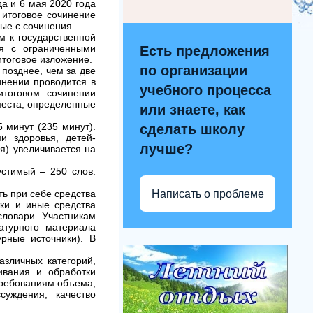
да и 6 мая 2020 года
 итоговое сочинение
ые с сочинения.
м к государственной
ся с ограниченными
Есть предложения
итоговое изложение.
по организации
 позднее, чем за две
инении проводится в
учебного процесса
итоговом сочинении
места, определенные
или знаете, как
 минут (235 минут).
сделать школу
и здоровья, детей-
лучше?
я) увеличивается на
стимый – 250 слов.
Написать о проблеме
ь при себе средства
тки и иные средства
словари. Участникам
атурного материала
урные источники). В
азличных категорий,
ивания и обработки
требованиям объема,
суждения, качество