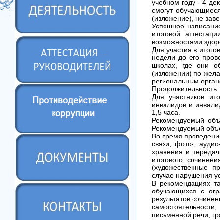
учебном году - 4 де
смогут обучающиеся
(изложение), не зав
Успешное написание
итоговой аттестац
возможностями здоро
Для участия в итого
недели до его прове
школах, где они о
(изложении) по жела
региональным орган
Продолжительность н
Для участников ит
инвалидов и инвали
1,5 часа.
Рекомендуемый объе
Рекомендуемый объе
Во время проведения
связи, фото-, ауди
хранения и передач
итогового сочинени
(художественные пр
случае нарушения у
В рекомендациях та
обучающихся с огр
результатов сочинен
самостоятельности
письменной речи, гр