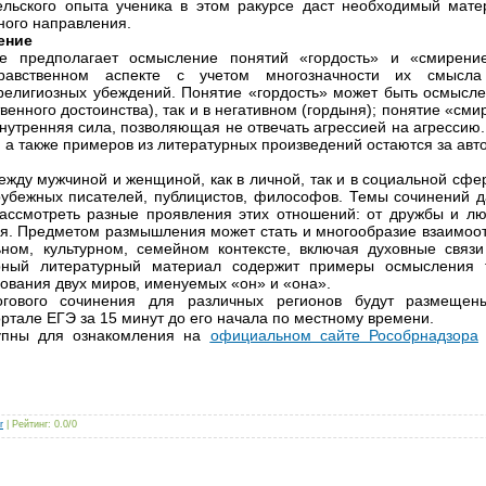
льского опыта ученика в этом ракурсе даст необходимый мате
ного направления.
ение
е предполагает осмысление понятий «гордость» и «смирени
равственном аспекте с учетом многозначности их смысл
религиозных убеждений. Понятие «гордость» может быть осмысле
твенного достоинства), так и в негативном (гордыня); понятие «сми
внутренняя сила, позволяющая не отвечать агрессией на агрессию
 а также примеров из литературных произведений остаются за авт
ду мужчиной и женщиной, как в личной, так и в социальной сфер
рубежных писателей, публицистов, философов. Темы сочинений 
ассмотреть разные проявления этих отношений: от дружбы и лю
я. Предметом размышления может стать и многообразие взаимоо
ном, культурном, семейном контексте, включая духовные связ
рный литературный материал содержит примеры осмысления 
ования двух миров, именуемых «он» и «она».
огового сочинения для различных регионов будут размеще
тале ЕГЭ за 15 минут до его начала по местному времени.
упны для ознакомления на
официальном сайте Рособрнадзора
r
|
Рейтинг
:
0.0
/
0