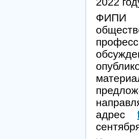
2022 год
ФИПИ 
обществ
професс
обсужде
опублик
матери
предл
напр
адрес
сентября