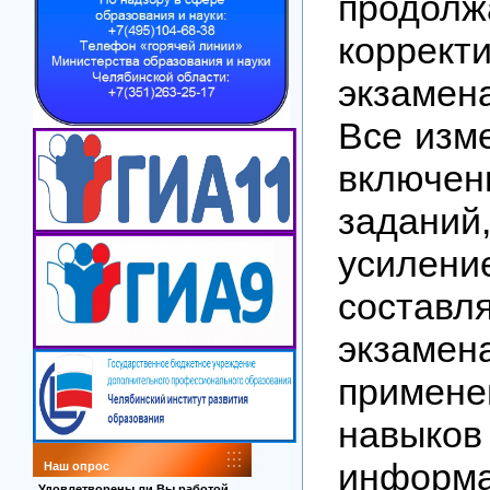
продолж
коррект
экзамен
Все изме
включе
задани
усилени
составл
экзамен
приме
навыков
инфор
Наш опрос
Удовлетворены ли Вы работой