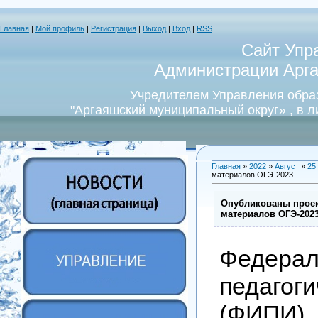
Главная
|
Мой профиль
|
Регистрация
|
Выход
|
Вход
|
RSS
Сайт Упр
Администрации Арга
Учредителем Управления обра
"Аргаяшский муниципальный округ» , в 
Главная
»
2022
»
Август
»
25
материалов ОГЭ-2023
Опубликованы прое
материалов ОГЭ-202
Федера
педагог
(ФИПИ)