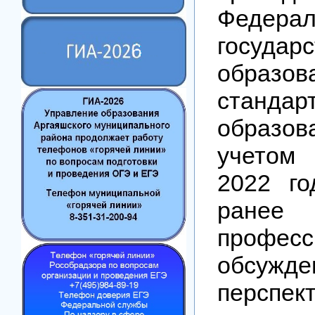
Федерал
государс
образов
стандар
образова
учетом
2022 го
ранее
професс
обсужд
перспек