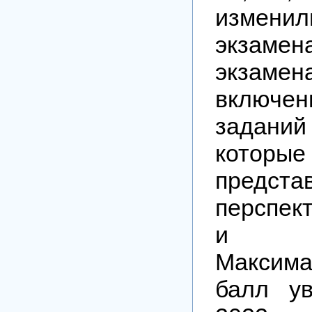
изменил
экзамен
экзаме
включе
заданий 
кот
представ
перспек
и ап
Максим
балл у