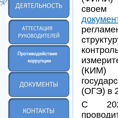
свое
докумен
регламе
структ
контрол
измерит
(КИМ
государ
(ОГЭ) в 
С 20
провод