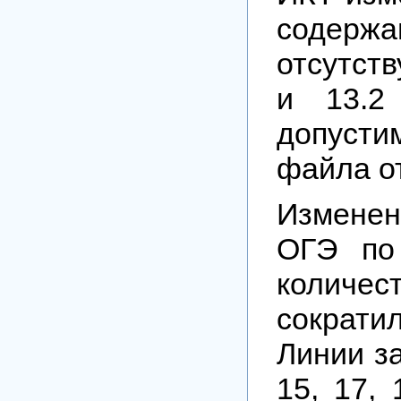
содерж
отсутств
и 13.2
допус
файла о
Измене
ОГЭ по
колич
сократи
Линии за
15, 17, 