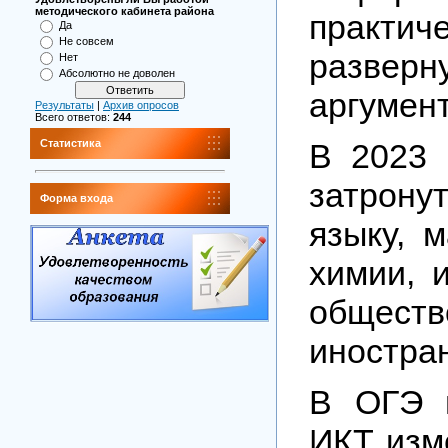
методического кабинета района
практ
Да
Не совсем
разверн
Нет
Абсолютно не доволен
аргумен
Результаты
|
Архив опросов
Всего ответов:
244
В 2023 
Статистика
затрону
Форма входа
языку, м
химии, и
обще
иностра
В ОГЭ 
ИКТ изм