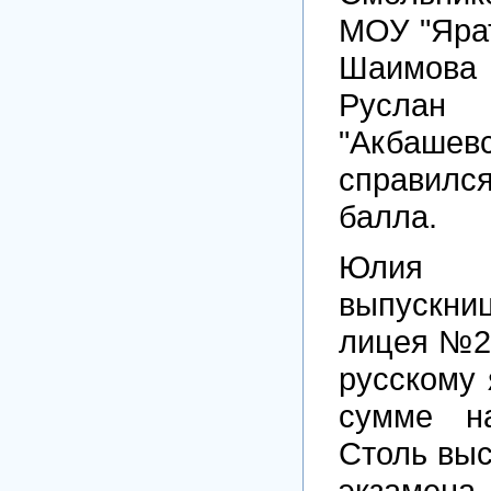
МОУ "Яра
Шаимова 
Русл
"Акбаш
справился
балла.
Юлия 
выпускн
лицея №2
русскому 
сумме н
Столь выс
экзамена