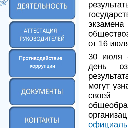
резуль
государст
экзаме
общество
от 16 июл
30 июля 
день оз
результа
могут узн
своей
общеобра
органи
официаль