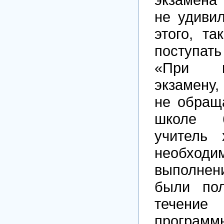
не удиви
этого, та
поступа
«При п
экзамену,
не обращ
школе 
учитель 
необх
выполне
были по
течени
програ