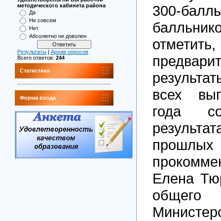
300-балл
методического кабинета района
Да
Не совсем
балльник
Нет
Абсолютно не доволен
отме
Результаты
|
Архив опросов
предвари
Всего ответов:
244
Статистика
результ
всех вып
Форма входа
года с
резуль
прошл
прокомме
Елена Тю
общего
Министер