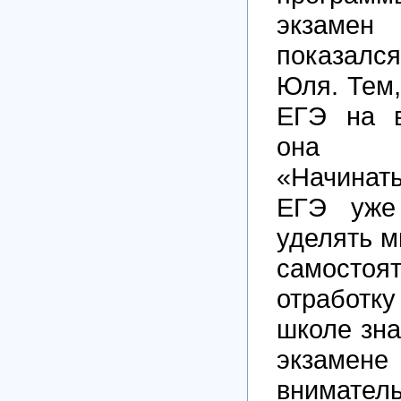
экзаме
показался
Юля. Тем,
ЕГЭ на в
она по
«Начинат
ЕГЭ уже
уделять м
самостоя
отработк
школе зна
экзамене
внима