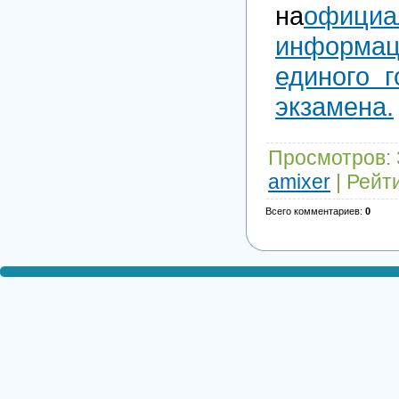
на
официа
информац
единого г
экзамена.
Просмотров
:
amixer
|
Рейт
Всего комментариев
:
0