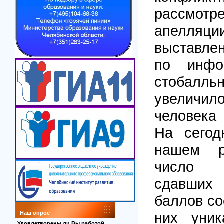
рассмотр
апелляции
выставле
по инфо
стобалль
увелич
человека 
На сегод
нашем р
число 
сдавши
баллов со
них уник
Наш опрос
Удовлетворены ли Вы работой