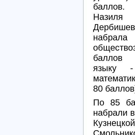
баллов
Назил
Дербиш
наб
общест
баллов 
языку 
математи
80 баллов
По 85 ба
набрали 
Кузне
Смольни