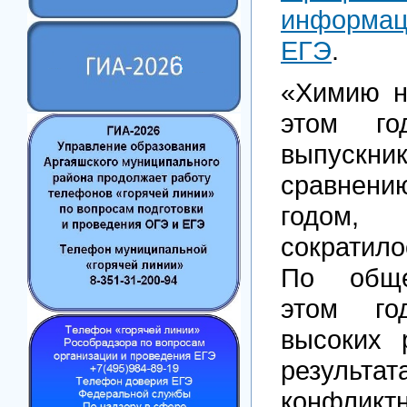
информац
ЕГЭ
.
«Химию н
этом г
выпус
сравнен
годом
сократило
По обще
этом го
высоких 
резуль
конфликт