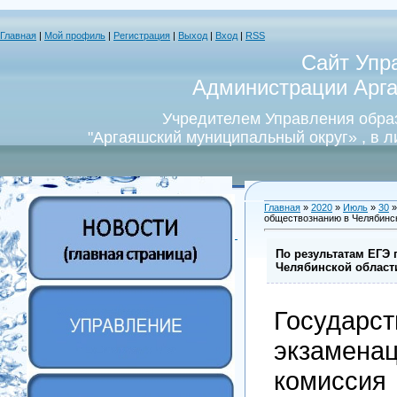
Главная
|
Мой профиль
|
Регистрация
|
Выход
|
Вход
|
RSS
Сайт Упр
Администрации Арга
Учредителем Управления обра
"Аргаяшский муниципальный округ» , в 
Главная
»
2020
»
Июль
»
30
»
обществознанию в Челябинск
По результатам ЕГЭ
Челябинской област
Государст
экзамена
комисс