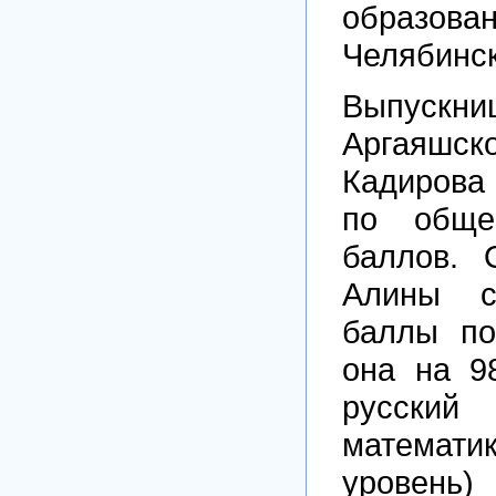
образов
Челябинск
Выпус
Аргаяш
Кадирова
по обще
баллов. 
Алины с
баллы по
она на 9
русски
математи
уровень