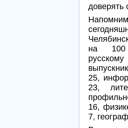
доверять 
Напо
сегодн
Челябинс
на 100
русскому
выпускни
25, инфо
23, лит
профильн
16, физик
7, географ