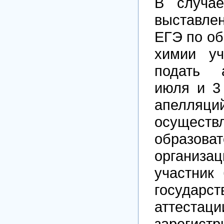
В случае
выставле
ЕГЭ по о
химии уч
подать 
июля и 3
апелляци
осущес
образова
организа
участник
государст
аттест
зарегистр