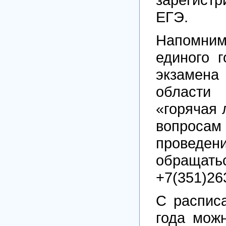
ЕГЭ.
Напомним
единого г
экзамена
област
«горячая 
вопросам
проведе
обращать
+7(351)263
С распис
года мож