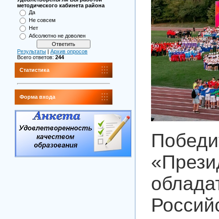
методического кабинета района
Да
Не совсем
Нет
Абсолютно не доволен
Результаты
|
Архив опросов
Всего ответов:
244
Статистика
Форма входа
Побед
«През
облада
Росс