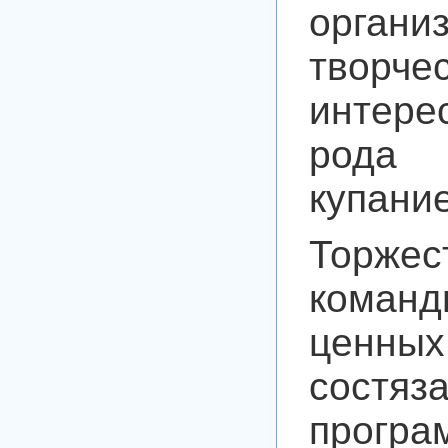
орган
творч
интере
рода 
купани
Торжес
коман
ценны
состяз
програ