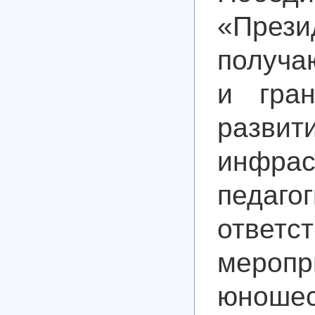
«През
получа
и гра
раз
инфра
педаг
ответ
меропр
юно