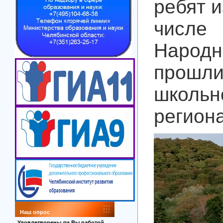
ребят и
числе 
Народн
прошл
школь
регион
Наш опрос
Удовлетворены ли Вы работой