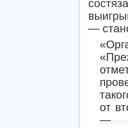
состяз
выигры
— стан
«Орг
«Пре
отме
про
таког
от в
— р