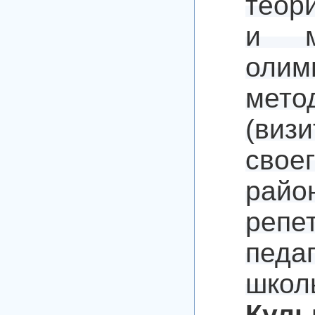
теор
и ме
оли
мето
(виз
свое
район
репе
педа
школ
Куль