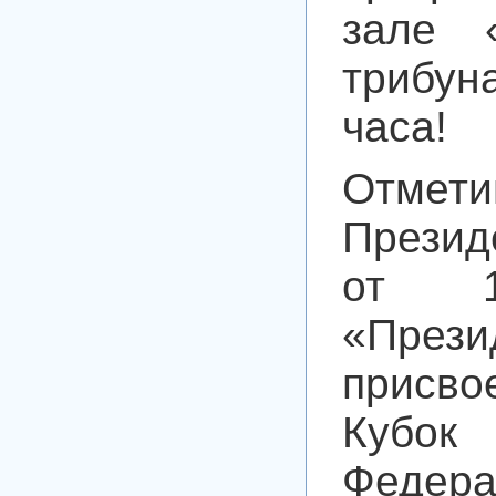
зале 
трибун
часа!
Отмети
Презид
от 
«Прези
присво
Кубок
Федера