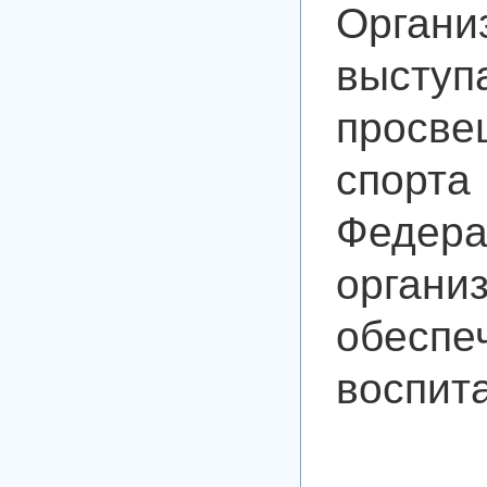
Орган
выст
просв
спор
Фед
органи
обес
воспит