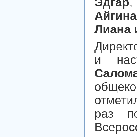
Эдгар
,
Айгина
Лиана
Директ
и нас
Салом
общек
отмети
раз п
Всеро