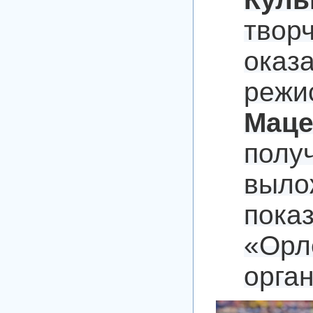
твор
ока
реж
Маце
пол
выло
пока
«Орл
орга