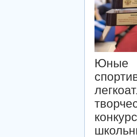
Юные с
спор
легко
творч
конкур
школ