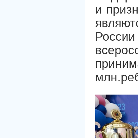
и приз
являю
России 
всеро
прини
млн.реб