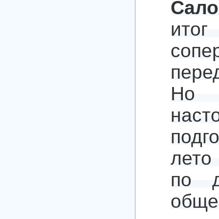
Сало
итог
сопе
пере
Но 
нас
подг
лето
по д
обще