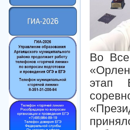
Во Все
«Орле
этап В
соре
«Прези
принял