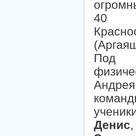
огромн
40 
Крас
(Аргая
Под 
физиче
Андрея
коман
ученик
Денис