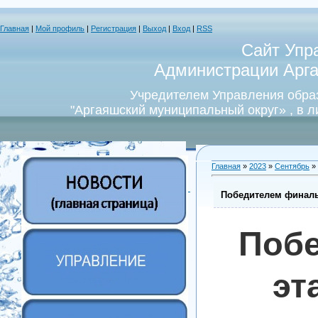
Главная
|
Мой профиль
|
Регистрация
|
Выход
|
Вход
|
RSS
Сайт Упр
Администрации Арга
Учредителем Управления обра
"Аргаяшский муниципальный округ» , в 
Главная
»
2023
»
Сентябрь
»
Победителем финальн
Побе
эт