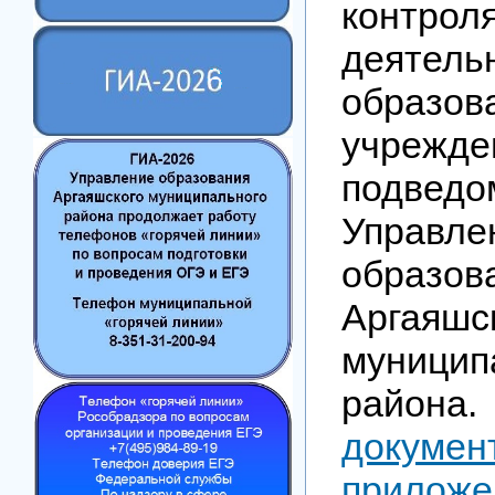
контрол
деятель
образов
учрежде
подведо
Управле
образов
Аргаяшс
муницип
рай
док
приложе