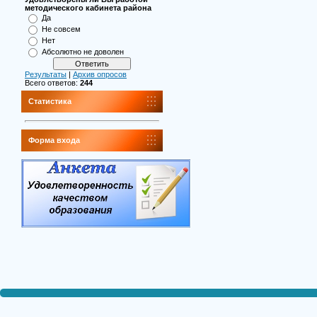
методического кабинета района
Да
Не совсем
Нет
Абсолютно не доволен
Результаты
|
Архив опросов
Всего ответов:
244
Статистика
Форма входа