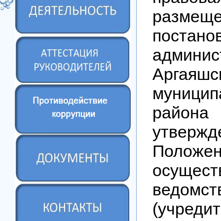
размещ
постано
админис
Аргаяшс
муницип
рай
утвержд
Поло
осущест
ведомст
(учредит