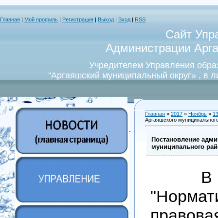
Главная
|
Мой профиль
|
Регистрация
|
Выход
|
Вход
|
RSS
Сайт Упр
Администрации Арга
Учредителем Управления обра
"Аргаяшский муниципальный округ» , в 
Главная
»
2017
»
Ноябрь
»
1
Аргаяшского муниципального
Постановление адми
муниципального райо
В р
"Нормат
право