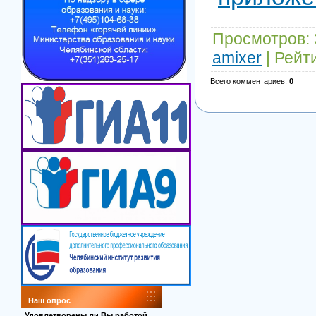
Просмотров
:
amixer
|
Рейт
Всего комментариев
:
0
Наш опрос
Удовлетворены ли Вы работой