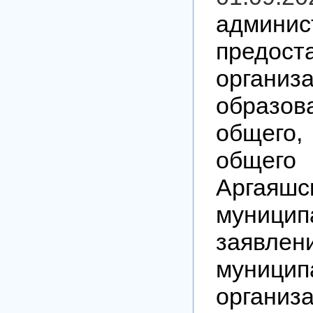
админ
предос
орган
образов
общего,
общего
Аргаяшс
муниц
заявл
муници
организ