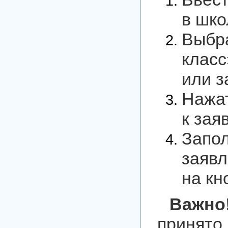
в шко
Выб
класс
или з
Нажа
к зая
Запо
за
на кн
Важно
принят