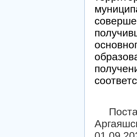
муници
соверш
получи
основно
образо
полу
соответ
Пост
Аргаяшс
01.09.20