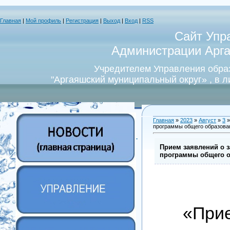
Главная
|
Мой профиль
|
Регистрация
|
Выход
|
Вход
|
RSS
Сайт Упр
Администрации Арга
Учредителем Управления обра
"Аргаяшский муниципальный округ» , в 
Главная
»
2023
»
Август
»
3
»
программы общего образован
Прием заявлений о 
программы общего о
«При