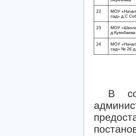
22
МОУ «Начал
сад» д.С.Со
23
МОУ «Школа
д.Куянбаева
24
МОУ «Начал
сад» № 26 
В со
админ
предост
поста