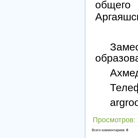
общего
Аргаяшс
Заме
образов
Ахмед
Телеф
argro
Просмотров
:
Всего комментариев
:
0