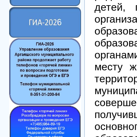
детей,
орган
образов
образо
органам
месту ж
терр
муници
соверш
получи
основно