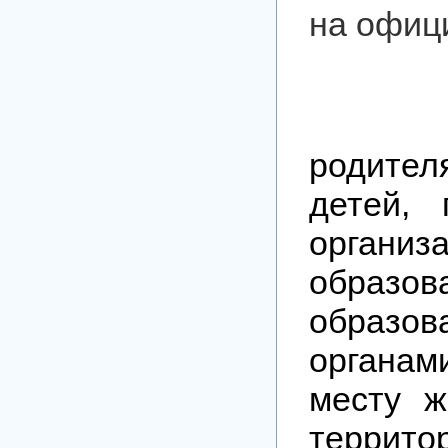
на офиц
Усл
родите
детей,
орган
образов
образо
органам
месту ж
терр