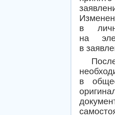
заявлен
Измене
в лич
на эле
в заявле
Посл
необ
в общео
оригина
докуме
самос