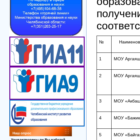
образо
полу
соответ
№
Наименов
1
МОУ Аргаяш
2
МОУ Аргая
3
МОУ «Акбаш
4
МОУ «Бажик
Наш опрос
5
МОУ «Байга
Удовлетворены ли Вы работой