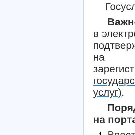
Госус
Важн
в элект
подтве
на Го
зарегис
госуда
услуг
)
.
Пор
на порт
Ввес