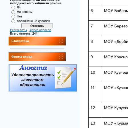
методического кабинета района
Да
6
МОУ Байрам
Не совсем
Нет
Абсолютно не доволен
7
МОУ Березо
Результаты
|
Архив опросов
Всего ответов:
244
8
МОУ «Дерб
Статистика
9
МОУ Красно
Форма входа
10
МОУ Кузнец
11
МОУ «Кузяш
12
МОУ Кулуев
13
МОУ «Курма