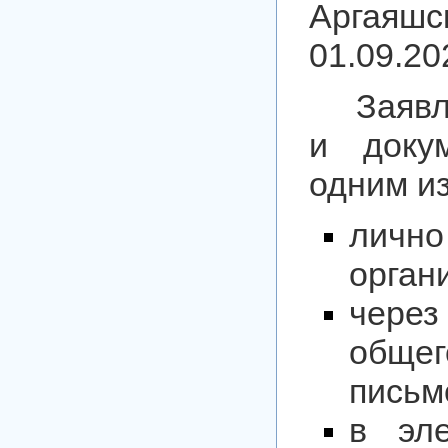
Аргаяшс
01.09.20
Заяв
и доку
одним и
личн
орган
чере
обще
письм
в эл