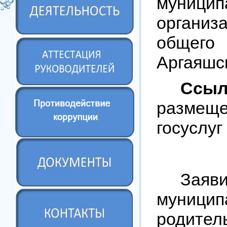
муници
организ
общего
Аргаяшс
Ссыл
размещ
госуслуг
Заяв
муницип
родител