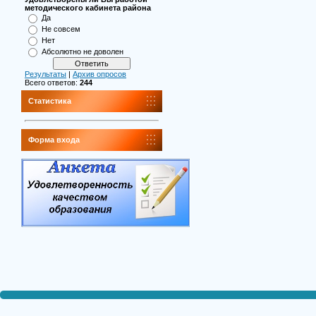
методического кабинета района
Да
Не совсем
Нет
Абсолютно не доволен
Результаты
|
Архив опросов
Всего ответов:
244
Статистика
Форма входа