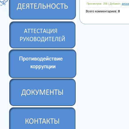
Просмотров
: 358 |
Добавил
:
amixe
Всего комментариев
:
0