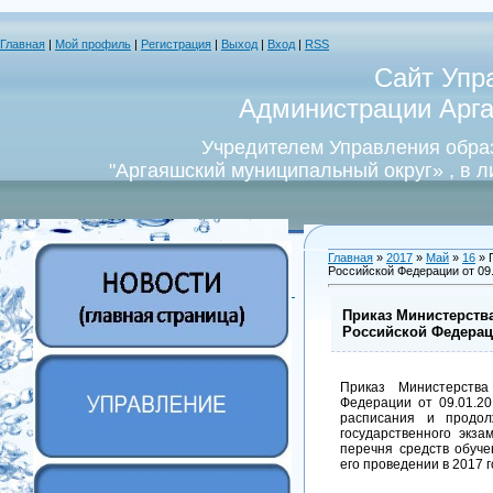
Главная
|
Мой профиль
|
Регистрация
|
Выход
|
Вход
|
RSS
Сайт Упр
Администрации Арга
Учредителем Управления обра
"Аргаяшский муниципальный округ» , в 
Главная
»
2017
»
Май
»
16
» 
Российской Федерации от 09.
Приказ Министерства
Российской Федерации
Приказ Министерства
Федерации от 09.01.2
расписания и продол
государственного экза
перечня средств обуче
его проведении в 2017 г